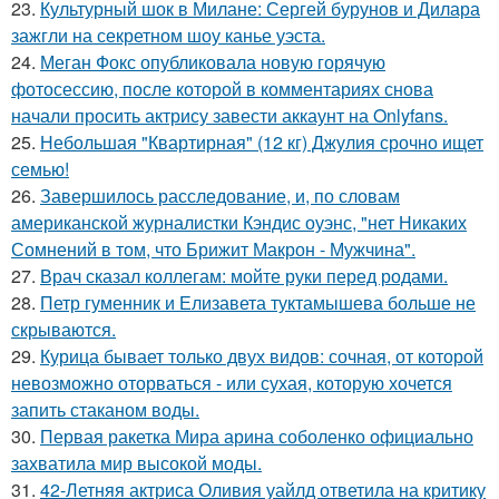
23.
Культурный шок в Милане: Сергей бурунов и Дилара
зажгли на секретном шоу канье уэста.
24.
Меган Фокс опубликовала новую горячую
фотосессию, после которой в комментариях снова
начали просить актрису завести аккаунт на Onlyfans.
25.
Небольшая "Квартирная" (12 кг) Джулия срочно ищет
семью!
26.
Завершилось расследование, и, по словам
американской журналистки Кэндис оуэнс, "нет Никаких
Сомнений в том, что Брижит Макрон - Мужчина".
27.
Врач сказал коллегам: мойте руки перед родами.
28.
Петр гуменник и Елизавета туктамышева больше не
скрываются.
29.
Курица бывает только двух видов: сочная, от которой
невозможно оторваться - или сухая, которую хочется
запить стаканом воды.
30.
Первая ракетка Мира арина соболенко официально
захватила мир высокой моды.
31.
42-Летняя актриса Оливия уайлд ответила на критику