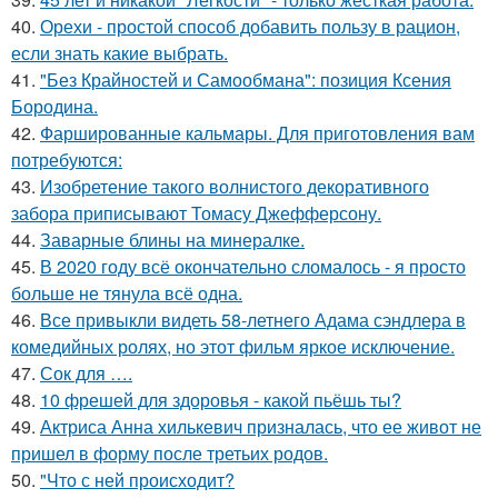
40.
Орехи - простой способ добавить пользу в рацион,
если знать какие выбрать.
41.
"Без Крайностей и Самообмана": позиция Ксения
Бородина.
42.
Фаршированные кальмары. Для приготовления вам
потребуются:
43.
Изобретение такого волнистого декоративного
забора приписывают Томасу Джефферсону.
44.
Заварные блины на минералке.
45.
В 2020 году всё окончательно сломалось - я просто
больше не тянула всё одна.
46.
Все привыкли видеть 58-летнего Адама сэндлера в
комедийных ролях, но этот фильм яркое исключение.
47.
Сок для ….
48.
10 фрешей для здоровья - какой пьёшь ты?
49.
Актриса Анна хилькевич призналась, что ее живот не
пришел в форму после третьих родов.
50.
"Что с ней происходит?