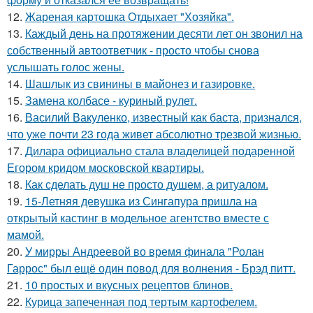
12.
Жареная картошка Отдыхает "Хозяйка".
13.
Каждый день на протяжении десяти лет он звонил на
собственный автоответчик - просто чтобы снова
услышать голос жены.
14.
Шашлык из свинины в майонез и газировке.
15.
Замена колбасе - куриный рулет.
16.
Василий Вакуленко, известный как баста, признался,
что уже почти 23 года живет абсолютно трезвой жизнью.
17.
Дилара официально стала владелицей подаренной
Егором кридом московской квартиры.
18.
Как сделать душ не просто душем, а ритуалом.
19.
15-Летняя девушка из Сингапура пришла на
открытый кастинг в модельное агентство вместе с
мамой.
20.
У мирры Андреевой во время финала "Ролан
Гаррос" был ещё один повод для волнения - Брэд питт.
21.
10 простых и вкусных рецептов блинов.
22.
Курица запеченная под тертым картофелем.