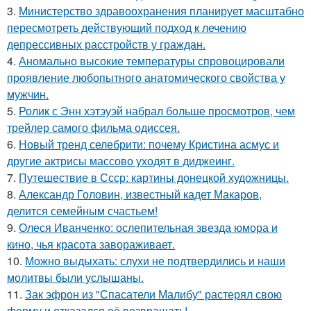
3.
Министерство здравоохранения планирует масштабно
пересмотреть действующий подход к лечению
депрессивных расстройств у граждан.
4.
Аномально высокие температуры спровоцировали
проявление любопытного анатомического свойства у
мужчин.
5.
Ролик с Энн хэтэуэй набрал больше просмотров, чем
трейлер самого фильма одиссея.
6.
Новый тренд селебрити: почему Кристина асмус и
другие актрисы массово уходят в диджеинг.
7.
Путешествие в Ссср: картины донецкой художницы.
8.
Александр Головин, известный кадет Макаров,
делится семейным счастьем!
9.
Олеся Иванченко: ослепительная звезда юмора и
кино, чья красота завораживает.
10.
Можно выдыхать: слухи не подтвердились и наши
молитвы были услышаны.
11.
Зак эфрон из "Спасатели Малибу" растерял свою
форму и отказался её возвращать!