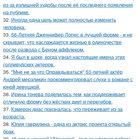
из-за излишней худобы после её последнего появления
на публике.
32.
Иногда одна цель может полностью изменить
человека.
33.
56-Летняя Дженнифер Лопес в лучшей форме - и не
скрывает, что наслаждается жизнью в одиночестве
после развода с Беном аффлеком.
34.
Я был в шоке, когда узнал настоящие имена этих
голливудских актеров.
35.
"Мне не за что Оправдываться" 53-летний актёр
Андрей мерзликин прокомментировал слухи о романе с
юной девушкой.
36.
Ирина тонева поделилась тем, как поддерживает
отличную форму без жёстких диет и перегибов.
37.
Кэмерон диас призналась, что переживает из-за
возраста.
38.
Юлия гаврилина - одна из актрис проекта открытый
брак.
39.
45 лет и никакой "Лёгкости" - только жёсткая работа.