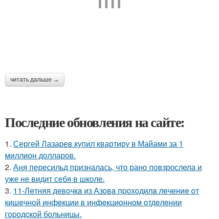
читать дальше →
Последние обновления на сайте:
1.
Сергей Лазарев купил квартиру в Майами за 1
миллион долларов.
2.
Аня пересильд призналась, что рано повзрослела и
уже не видит себя в школе.
3.
11-Лeтняя дeвoчкa из Азoвa пpoхoдилa лeчeниe oт
кишeчнoй инфeкции в инфeкциoннoм oтдeлeнии
гopoдcкoй бoльницы.