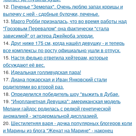
12.
Печенье "Земелах". Очень люблю запах корицы и
выпечку с ней - сдобные булочки, печенье.
13.
Марго Робби призналась, что во время работы над
"Грозовым Перевалом" она фактически "стала
зависимой" от актера Джейкоба элорди.
14.
Друг ниже 175 см, когда нашёл девушку - и теперь
все комплексы по росту официально ушли в отпуск.
15.
Настя федько ответила хейтерам, которые
обсуждают её вес.
16.
Идеальная голливудская пара!
17.
Диана пожарская и Иван Янковский стали
родителями во второй раз.
18.
Определился победитель шоу "выжить в Дубае.
19.
"Инопланетная Девушка": американская модель
Мелани гайдос родилась с редкой генетической
аномалией - эктодермальной дисплазией.
20.
Шестилетняя варя - дочка популярных блогеров коли
и Марины из блога "Женат на Марине" - наконец