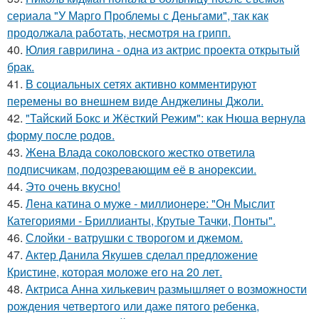
сериала "У Марго Проблемы с Деньгами", так как
продолжала работать, несмотря на грипп.
40.
Юлия гаврилина - одна из актрис проекта открытый
брак.
41.
В социальных сетях активно комментируют
перемены во внешнем виде Анджелины Джоли.
42.
"Тайский Бокс и Жёсткий Режим": как Нюша вернула
форму после родов.
43.
Жена Влада соколовского жестко ответила
подписчикам, подозревающим её в анорексии.
44.
Это очень вкусно!
45.
Лена катина о муже - миллионере: "Он Мыслит
Категориями - Бриллианты, Крутые Тачки, Понты".
46.
Слойки - ватрушки с творогом и джемом.
47.
Актер Данила Якушев сделал предложение
Кристине, которая моложе его на 20 лет.
48.
Актриса Анна хилькевич размышляет о возможности
рождения четвертого или даже пятого ребенка,