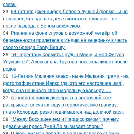
связь.
33.
56-Летняя Дженнифер Лопес в лучшей форме - и не
скрывает, что наслаждается жизнью в одиночестве
после развода с Беном аффлеком.
34.
Рианна на фоне слухов о возможной четвёртой
беременности прилетела в Индию на вечеринку в честь
своего бренда Fenty Beauty.
35.
"Я Перестану Кормить Грудью Мишу, и моя Фигура
Улучшится": Александра Трусова показала живот после
родов.
36.
16-Летняя Мелания кнавс - ныне Мелания трамп - на
фотографии стане Йерко (да, это его настоящее имя),
когда она начинала свою модельную карьеру ….
37.
Аэрофотоснимок дикобpaза в восточной юте
раскрывает впечатляющую геологическую границу:
плато Колорадо резко поднимается над долиной касл.
38.
"Между Восхищением и Нарциссизмом": почему
идеальный пресс Джей Ло вызывает споры?
39.
Николь кидман попала в больницу после съёмок