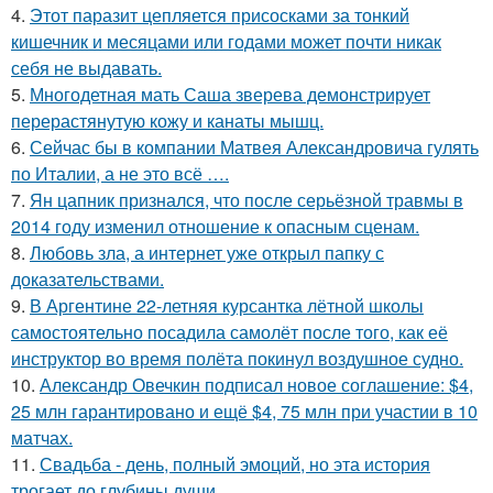
4.
Этот паразит цепляется присосками за тонкий
кишечник и месяцами или годами может почти никак
себя не выдавать.
5.
Многодетная мать Саша зверева демонстрирует
перерастянутую кожу и канаты мышц.
6.
Сейчас бы в компании Матвея Александровича гулять
по Италии, а не это всё ….
7.
Ян цапник признался, что после серьёзной травмы в
2014 году изменил отношение к опасным сценам.
8.
Любовь зла, а интернет уже открыл папку с
доказательствами.
9.
В Аргентине 22-летняя курсантка лётной школы
самостоятельно посадила самолёт после того, как её
инструктор во время полёта покинул воздушное судно.
10.
Александр Овечкин подписал новое соглашение: $4,
25 млн гарантировано и ещё $4, 75 млн при участии в 10
матчах.
11.
Свадьба - день, полный эмоций, но эта история
трогает до глубины души.