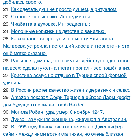
добилась своего.
21.
Как сделать душ не просто душем, а ритуалом.
22.
Сырные корзиночки. Ингредиенты:
23.
Чиабатта в духовке. Ингредиенты:
24.
Молочные коржики из детства с ванилью.
25.
Казахстанская прыгунья в высоту Елизавета
Матвеева устроила настоящий хаос в интернете - и это
ещё мягко сказано.
26.
Раньше я думала, что оземпик действует одинаково
на всех: сделал укол - аппетит пропал - вес пошёл вниз.
27.
Кристина асмус на отдыхе в Турции своей формой
удивила.
28.
В России растет качество жизни в деревнях и селах.
29.
Amazon показал Софи Тернер в образе Лары крофт
для будущего сериала Tomb Raider.
30.
Могила Робин гуда, умер: 8 ноября 1247.
31.
Луиза - замужняя женщина, живущая в Австралии.
32.
В 1998 году Киану ривз встретился с Дженнифер
сайм - между ними возникла тихая, но очень близкая