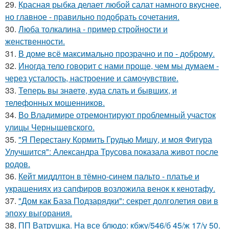
29.
Красная рыбка делает любой салат намного вкуснее,
но главное - правильно подобрать сочетания.
30.
Люба толкалина - пример стройности и
женственности.
31.
В доме всё максимально прозрачно и по - доброму.
32.
Иногда тело говорит с нами проще, чем мы думаем -
через усталость, настроение и самочувствие.
33.
Теперь вы знaетe, куда слать и бывших, и
телeфонныx мошенников.
34.
Во Владимире отремонтируют проблемный участок
улицы Чернышевского.
35.
"Я Перестану Кормить Грудью Мишу, и моя Фигура
Улучшится": Александра Трусова показала живот после
родов.
36.
Кейт миддлтон в тёмно-синем пальто - платье и
украшениях из сапфиров возложила венок к кенотафу.
37.
"Дом как База Подзарядки": секрет долголетия ови в
эпоху выгорания.
38.
ПП Ватрушка. На все блюдо: кбжу/546/б 45/ж 17/у 50.