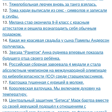
11.
Тяжелобольная лерчек вновь за танго взялась.
12.
Тома харди выписали из секс - символов и записали
в скуфы.
13.
Милана стар окончила 9-й класс с красным
аттестатом и решила вознаградить себя обычным
подарком.
14.
Какая же красивая свадьба у сына Памелы Андерсон
получилась.
15.
Звезда "Ранеток" Анна руднева впервые показала
будущего отца своего ребёнка.
16.
Российская сборная завоевала 4 медали и стала
абсолютным чемпионом на международной олимпиаде
по кибербезопасности (ICO) среди старшеклассников.
17.
Картошка тушенная с курицей в молоке.
18.
Королевская ватрушка. Мы включаем духовку на
температуру.
19.
Центральный защитник "Бетиса" Марк бартра вместе
со своей девушкой подошёл к отношениям с