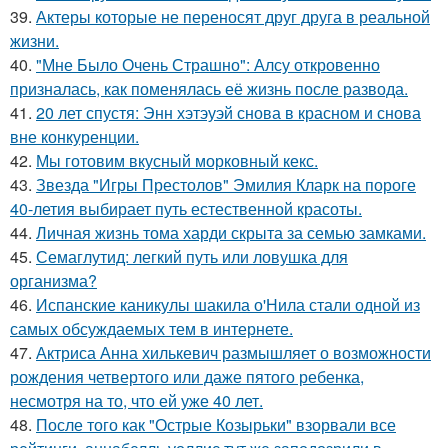
39.
Актеры которые не переносят друг друга в реальной
жизни.
40.
"Мне Было Очень Страшно": Алсу откровенно
призналась, как поменялась её жизнь после развода.
41.
20 лет спустя: Энн хэтэуэй снова в красном и снова
вне конкуренции.
42.
Мы готовим вкусный морковный кекс.
43.
Звезда "Игры Престолов" Эмилия Кларк на пороге
40-летия выбирает путь естественной красоты.
44.
Личная жизнь тома харди скрыта за семью замками.
45.
Семаглутид: легкий путь или ловушка для
организма?
46.
Испанские каникулы шакила о'Нила стали одной из
самых обсуждаемых тем в интернете.
47.
Актриса Анна хилькевич размышляет о возможности
рождения четвертого или даже пятого ребенка,
несмотря на то, что ей уже 40 лет.
48.
После того как "Острые Козырьки" взорвали все