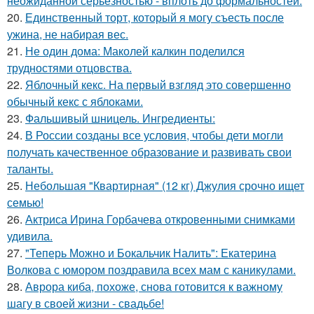
неожиданной серьёзностью - вплоть до формальностей.
20.
Единственный торт, который я могу съесть после
ужина, не набирая вес.
21.
Не один дома: Маколей калкин поделился
трудностями отцовства.
22.
Яблочный кекс. На первый взгляд это совершенно
обычный кекс с яблоками.
23.
Фальшивый шницель. Ингредиенты:
24.
В России созданы все условия, чтобы дети могли
получать качественное образование и развивать свои
таланты.
25.
Небольшая "Квартирная" (12 кг) Джулия срочно ищет
семью!
26.
Актриса Ирина Горбачева откровенными снимками
удивила.
27.
"Теперь Можно и Бокальчик Налить": Екатерина
Волкова с юмором поздравила всех мам с каникулами.
28.
Аврора киба, похоже, снова готовится к важному
шагу в своей жизни - свадьбе!