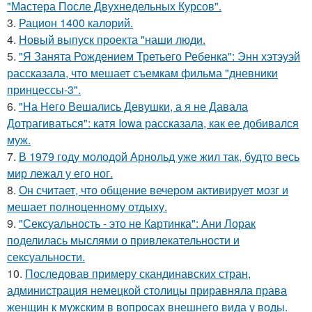
"Мастера После Двухнедельных Курсов".
3.
Рацион 1400 калорий.
4.
Новый выпуск проекта "наши люди.
5.
"Я Занята Рождением Третьего Ребенка": Энн хэтэуэй
рассказала, что мешает съемкам фильма "дневники
принцессы-3".
6.
"На Него Вешались Девушки, а я не Давала
Дотрагиваться": катя Iowa рассказала, как ее добивался
муж.
7.
В 1979 году молодой Арнольд уже жил так, будто весь
мир лежал у его ног.
8.
Он считает, что общение вечером активирует мозг и
мешает полноценному отдыху.
9.
"Сексуальность - это не Картинка": Ани Лорак
поделилась мыслями о привлекательности и
сексуальности.
10.
Последовав примеру скандинавских стран,
администрация немецкой столицы приравняла права
женщин к мужским в вопросах внешнего вида у воды.