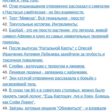
40.
Отар кушанашвили откровенно рассказал о симпатии
к Настасья самбурская - но без взаимности.
41.
Торт "Мимоза". Всё гениальное - просто!
42.
Треугольные котлетки. Ингредиенты:
43.
Баобаб - это не просто растение, это легенда, живой
символ Африки и одно из самых удивительных творений
природы.
44.
После выпуска "Натальной Карты" с Олесей
Иванченко Артемия Лебедева захейтили за грубость и
токсичное поведение.
45.
Слойки - ватрушки с творогом и джемом.
46.
Ленивая лазанья - запеканка с кабачками.
47.
Энн хэтэуэй откровенно рассказала о борьбе с
дисморфией тела.
48.
В годах так 80-х в советских столовых, можно было
увидеть такой лозунг: "Ешь Картошку, лук и Хрен, Будешь
как Софи Лорен".
49.
Звёзды, которые решили "Обновиться" - и взорвали