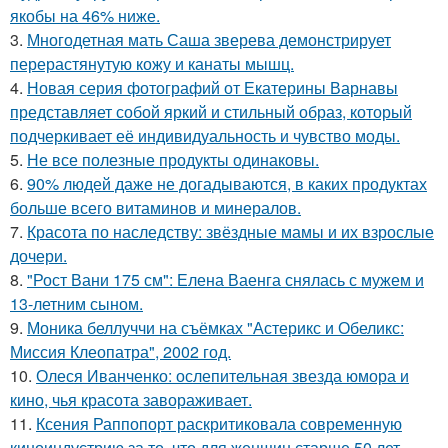
якобы на 46% ниже.
3.
Многодетная мать Саша зверева демонстрирует
перерастянутую кожу и канаты мышц.
4.
Новая серия фотографий от Екатерины Варнавы
представляет собой яркий и стильный образ, который
подчеркивает её индивидуальность и чувство моды.
5.
Не все полезные продукты одинаковы.
6.
90% людей даже не догадываются, в каких продуктах
больше всего витаминов и минералов.
7.
Красота по наследству: звёздные мамы и их взрослые
дочери.
8.
"Рост Вани 175 см": Елена Ваенга снялась с мужем и
13-летним сыном.
9.
Моника беллуччи на съёмках "Астерикс и Обеликс:
Миссия Клеопатра", 2002 год.
10.
Олеся Иванченко: ослепительная звезда юмора и
кино, чья красота завораживает.
11.
Ксения Раппопорт раскритиковала современную
киноиндустрию за то, что для женщин старше 50 лет