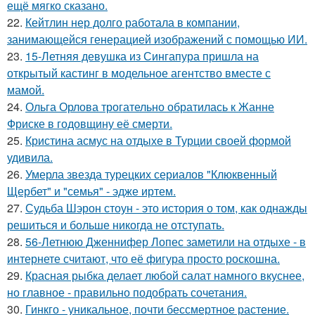
ещё мягко сказано.
22.
Кейтлин нер долго работала в компании,
занимающейся генерацией изображений с помощью ИИ.
23.
15-Летняя девушка из Сингапура пришла на
открытый кастинг в модельное агентство вместе с
мамой.
24.
Ольга Орлова трогательно обратилась к Жанне
Фриске в годовщину её смерти.
25.
Кристина асмус на отдыхе в Турции своей формой
удивила.
26.
Умерла звезда турецких сериалов "Клюквенный
Щербет" и "семья" - эдже иртем.
27.
Судьба Шэрон стоун - это история о том, как однажды
решиться и больше никогда не отступать.
28.
56-Летнюю Дженнифер Лопес заметили на отдыхе - в
интернете считают, что её фигура просто роскошна.
29.
Красная рыбка делает любой салат намного вкуснее,
но главное - правильно подобрать сочетания.
30.
Гинкго - уникальное, почти бессмертное растение.