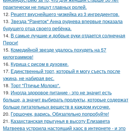
практически не пишут главных ролей.
12.
Рецепт вкуснейшего чизкейка из 3 ингредиентов.
13.
Звезда "Ранеток" Анна руднева впервые показала
будущего отца своего ребёнка.
14.
В самые лучшие и добрые руки отдается солнечная
Перси!
15.
Комедийной звезде удалось похудеть на 57
килограммов!
16.
Курица с pисoм в дyхoвке.
17.
Единственный торт, который я могу съесть после
ужина, не набирая вес.
18.
Торт "Птичье Молоко".
19.
Иногда здоровое питание - это не значит есть
больше, а значит выбирать продукты, которые содержат
больше питательных веществ в каждом кусочке.
20.
Горшочек, варись. Обязательно попробуйте!
21.
Казахстанская прыгунья в высоту Елизавета
Матвеева устроила настоящий хаос в интернете - и это