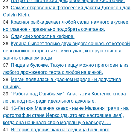
32.
На фото - гигантский дождевой червь в Австралии.
33.
Самая откровенная фотосессия дакоты Джонсон для
Calvin Klein.
34.
Красная рыбка делает любой салат намного вкуснее,
но главное - правильно подобрать сочетания.
35.
Сладкий хворост на кефире.
36.
Курица бывает только двух видов: сочная, от которой
невозможно оторваться - или сухая, которую хочется
запить стаканом воды.
37.
Пицца в булочке. Такую пиццу можно приготовить из
любого дрожжевого теста с любой начинкой.
38.
Меган появилась в красном наряде - и допустила
ошибку.
39.
"Работа над Ошибками": Анастасия Костенко снова
легла под нож ради идеального декольте.
40.
16-Летняя Мелания кнавс - ныне Мелания трамп - на
фотографии стане Йерко (да, это его настоящее имя),
когда она начинала свою модельную карьеру ….
41.
История падения: как наследница большого