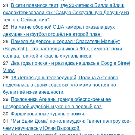
24.
В сети появился твит, где 23-летнюю Билли айлиш
охарактеризовали как "Самую Сексуальную Девушку из
тех, кто Сейчас жив".
25.
На матче сборной США камера показала двух
девушек - и футбол отошёл на второй план.
26.
Памела Андерсон и сериал "Спасатели Малибу"
(Baywatch) - это настоящая икона 90-х, символ эпохи,
солнца, пляжей и красных купальников!
27.
Два года поиска - и разгадка нашлась в Google Street
View.
28.
18-Летняя дочь телеведущей, Полина Аксенова,
поделилась в своих соцсетях, что мама постоянно
буллит её из-за внешности.
29.
Поклонники Арианы гранде обеспокоены ее
нездоровой худобой, и уже не в первый раз.
30.
Фаршированные куриные ножки.
31.
"Мы Едим Дома" по-голливудски: Гвинет пэлтроу кое-
чему научилась у Юлии Высоцкой.