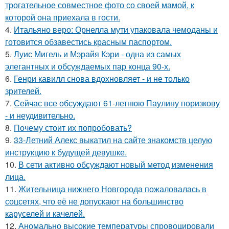
трогательное совместное фото со своей мамой, к
которой она приехала в гости.
4.
Итальяно веро: Орнелла мути упаковала чемоданы и
готовится обзавестись красным паспортом.
5.
Луис Мигель и Мэрайя Кэри - одна из самых
элегантных и обсуждаемых пар конца 90-х.
6.
Генри кавилл снова вдохновляет - и не только
зрителей.
7.
Сейчас все обсуждают 61-летнюю Паулину поризкову
- и неудивительно.
8.
Почему стоит их попробовать?
9.
33-Летний Алекс выкатил на сайте знакомств целую
инструкцию к будущей девушке.
10.
В сети активно обсуждают новый метод изменения
лица.
11.
Жительница нижнего Новгорода пожаловалась в
соцсетях, что её не допускают на большинство
каруселей и качелей.
12.
Аномально высокие температуры спровоцировали