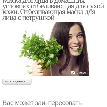
Домашние маски
Маски от прыщей
условиях отбеливающая для сухой
кожи. Отбеливающая маска для
лица с петрушкой
Маска из соды
Маска из глины
Маски от следов
Маски для жирной кожи
Маска для волос
Маски для лица
читать дальше →
Вас может заинтересовать