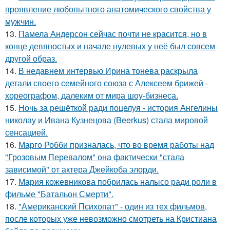
проявление любопытного анатомического свойства у
мужчин.
13.
Памела Андерсон сейчас почти не красится, но в
конце девяностых и начале нулевых у неё был совсем
другой образ.
14.
В недавнем интервью Ирина тонева раскрыла
детали своего семейного союза с Алексеем брижей -
хореографом, далеким от мира шоу-бизнеса.
15.
Ночь за решёткой ради поцелуя - история Ангелины
николау и Ивана Кузнецова (Beerkus) стала мировой
сенсацией.
16.
Марго Робби призналась, что во время работы над
"Грозовым Перевалом" она фактически "стала
зависимой" от актера Джейкоба элорди.
17.
Мария кожевникова побрилась налысо ради роли в
фильме "Батальон Смерти".
18.
"Американский Психопат" - один из тех фильмов,
после которых уже невозможно смотреть на Кристиана