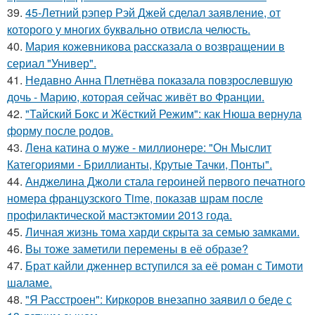
39.
45-Летний рэпер Рэй Джей сделал заявление, от
которого у многих буквально отвисла челюсть.
40.
Мария кожевникова рассказала о возвращении в
сериал "Универ".
41.
Недавно Анна Плетнёва показала повзрослевшую
дочь - Марию, которая сейчас живёт во Франции.
42.
"Тайский Бокс и Жёсткий Режим": как Нюша вернула
форму после родов.
43.
Лена катина о муже - миллионере: "Он Мыслит
Категориями - Бриллианты, Крутые Тачки, Понты".
44.
Анджелина Джоли стала героиней первого печатного
номера французского Time, показав шрам после
профилактической мастэктомии 2013 года.
45.
Личная жизнь тома харди скрыта за семью замками.
46.
Вы тоже заметили перемены в её образе?
47.
Брат кайли дженнер вступился за её роман с Тимоти
шаламе.
48.
"Я Расстроен": Киркоров внезапно заявил о беде с