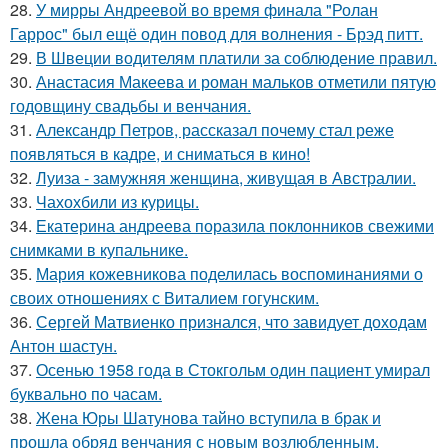
28.
У мирры Андреевой во время финала "Ролан
Гаррос" был ещё один повод для волнения - Брэд питт.
29.
В Швеции водителям платили за соблюдение правил.
30.
Анастасия Макеева и роман мальков отметили пятую
годовщину свадьбы и венчания.
31.
Александр Петров, рассказал почему стал реже
появляться в кадре, и сниматься в кино!
32.
Луиза - замужняя женщина, живущая в Австралии.
33.
Чахохбили из курицы.
34.
Екатерина андреева поразила поклонников свежими
снимками в купальнике.
35.
Мария кожевникова поделилась воспоминаниями о
своих отношениях с Виталием гогунским.
36.
Сергей Матвиенко признался, что завидует доходам
Антон шастун.
37.
Осенью 1958 года в Стокгольм один пациент умирал
буквально по часам.
38.
Жена Юры Шатунова тайно вступила в брак и
прошла обряд венчания с новым возлюбленным.