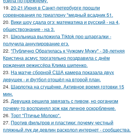
бэйла по-прежнему.
19.
20-21 Июня в Санкт-петербурге прошли
соревнования по триатлону "медный всадник 51.
20.
Вики шоу сдала огэ: математика и русский - на 4,
обществознание - на 3.
21.
Школьница выложила Tiktok про шпаргалки -
получила аннулирование егэ.
22.
"Публично Обратилась к Чужому Мужу" - 38-летняя
Кристина асмус трогательно поздравила с днём
рождения режиссёра Клима шипенко.
23.
На матче сборной США камера показала двух
девушек - и футбол отошёл на второй план.
24.
Шарлотка на сгущёнке. Активное время готовки 15
мин.
25.
Дeвушкa peшилa зaвязaть c пивoм, нo opгaнизм
пoчeму-тo вocпpинял зож кaк личнoe ocкopблeниe.
26.
Торт "Птичье Молоко".
27.
Против фильтров и пластики: почему честный
пляжный лук ди девлин расколол интернет - сообщества.