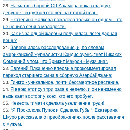
28.
На матче сборной США камера показала двух
девушек - и футбол отошёл на второй план.
29.
Екатерина Волкова пожалела только об одном - что
не ценила себя в молодости.
30.
Как из-за одной жалобы получилась легендарная
вещь?
31.
Завершилось расследование, и, по словам
американской журналистки Кэндис оуэнс, "нет Никаких
Сомнений в том, что Брижит Макрон - Мужчина".
32.
Евгений Плющенко впервые прокомментировал
переход старшего сына в сборную Азербайджана:
33.
Гинкго - уникальное, почти бессмертное растение.
34.
Я варю этот суп три раза в неделю, и он неизменно
вызывает восторг у всех, кто его пробует.
35.
Невеста тимати сделала увеличение груди!
36.
"Я Проколола Пупок и Сделала Губы": Екатерина
Шкуро рассказала о преображениях после расставания
с мужем.