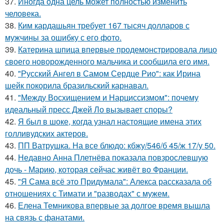
37.
Иногда одна цель может полностью изменить
человека.
38.
Ким кардашьян требует 167 тысяч долларов с
мужчины за ошибку с его фото.
39.
Катерина шпица впервые продемонстрировала лицо
своего новорожденного мальчика и сообщила его имя.
40.
"Русский Ангел в Самом Сердце Рио": как Ирина
шейк покорила бразильский карнавал.
41.
"Между Восхищением и Нарциссизмом": почему
идеальный пресс Джей Ло вызывает споры?
42.
Я был в шоке, когда узнал настоящие имена этих
голливудских актеров.
43.
ПП Ватрушка. На все блюдо: кбжу/546/б 45/ж 17/у 50.
44.
Недавно Анна Плетнёва показала повзрослевшую
дочь - Марию, которая сейчас живёт во Франции.
45.
"Я Сама всё это Придумала": Алекса рассказала об
отношениях с Тимати и "разводах" с мужем.
46.
Елена Темникова впервые за долгое время вышла
на связь с фанатами.