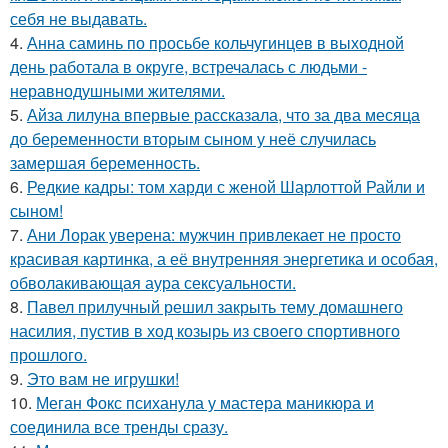
себя не выдавать.
4.
Анна саминь по просьбе кольчугинцев в выходной
день работала в округе, встречалась с людьми -
неравнодушными жителями.
5.
Айза лилуна впервые рассказала, что за два месяца
до беременности вторым сыном у неё случилась
замершая беременность.
6.
Редкие кадры: том харди с женой Шарлоттой Райли и
сыном!
7.
Ани Лорак уверена: мужчин привлекает не просто
красивая картинка, а её внутренняя энергетика и особая,
обволакивающая аура сексуальности.
8.
Павел прилучный решил закрыть тему домашнего
насилия, пустив в ход козырь из своего спортивного
прошлого.
9.
Это вам не игрушки!
10.
Меган Фокс психанула у мастера маникюра и
соединила все тренды сразу.