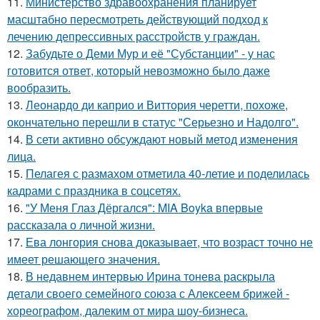
11.
Министерство здравоохранения планирует
масштабно пересмотреть действующий подход к
лечению депрессивных расстройств у граждан.
12.
Забудьте о Деми Мур и её "Субстанции" - у нас
готовится ответ, который невозможно было даже
вообразить.
13.
Леонардо ди каприо и Виттория черетти, похоже,
окончательно перешли в статус "Серьезно и Надолго".
14.
В сети активно обсуждают новый метод изменения
лица.
15.
Пелагея с размахом отметила 40-летие и поделилась
кадрами с праздника в соцсетях.
16.
"У Меня Глаз Дёргался": MIA Boyka впервые
рассказала о личной жизни.
17.
Ева лонгория снова доказывает, что возраст точно не
имеет решающего значения.
18.
В недавнем интервью Ирина тонева раскрыла
детали своего семейного союза с Алексеем брижей -
хореографом, далеким от мира шоу-бизнеса.