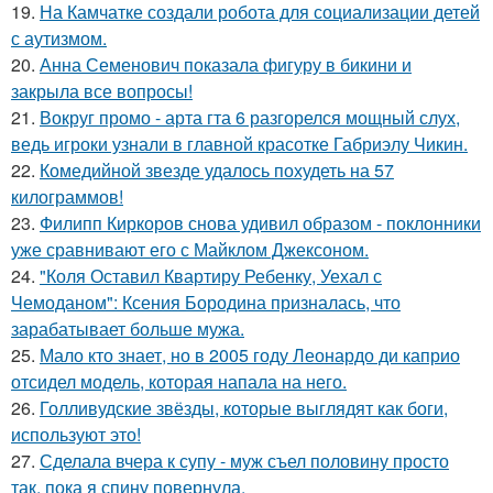
19.
На Камчатке создали робота для социализации детей
с аутизмом.
20.
Анна Семенович показала фигуру в бикини и
закрыла все вопросы!
21.
Вокруг промо - арта гта 6 разгорелся мощный слух,
ведь игроки узнали в главной красотке Габриэлу Чикин.
22.
Комедийной звезде удалось похудеть на 57
килограммов!
23.
Филипп Киркоров снова удивил образом - поклонники
уже сравнивают его с Майклом Джексоном.
24.
"Коля Оставил Квартиру Ребенку, Уехал с
Чемоданом": Ксения Бородина призналась, что
зарабатывает больше мужа.
25.
Мало кто знает, но в 2005 году Леонардо ди каприо
отсидел модель, которая напала на него.
26.
Голливудские звёзды, которые выглядят как боги,
используют это!
27.
Сделала вчера к супу - муж съел половину просто
так, пока я спину повернула.