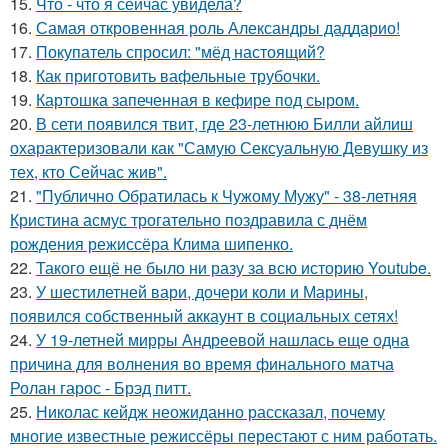
15.
Что - что я сейчас увидела?
16.
Самая откровенная роль Александры даддарио!
17.
Покупатель спросил: "мёд настоящий?
18.
Как приготовить вафельные трубочки.
19.
Картошка запеченная в кефире под сыром.
20.
В сети появился твит, где 23-летнюю Билли айлиш
охарактеризовали как "Самую Сексуальную Девушку из
тех, кто Сейчас жив".
21.
"Публично Обратилась к Чужому Мужу" - 38-летняя
Кристина асмус трогательно поздравила с днём
рождения режиссёра Клима шипенко.
22.
Такого ещё не было ни разу за всю историю Youtube.
23.
У шестилетней вари, дочери коли и Марины,
появился собственный аккаунт в социальных сетях!
24.
У 19-летней мирры Андреевой нашлась еще одна
причина для волнения во время финального матча
Ролан гарос - Брэд питт.
25.
Николас кейдж неожиданно рассказал, почему
многие известные режиссёры перестают с ним работать.