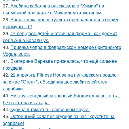
37.
Альбина кабалина рассказала о "Химии" на
съемочной площадке с Михаилом галустяном.
38.
Ваша кошка после туалета превращается в болид
формулы - 1?
39.
47 лет, двое детей и отличная форма - как держит
себя Анна Ковальчук.
40.
Приянка чопра в февральском номере британского
Vogue, 2023.
41.
Екатерина Варнава призналась, что ещё сильнее
похудела.
42.
22 апреля в Fitness House на пулковском прошло
занятие "Степ+", объединившее любителей степ -
аэробики.
43.
Низкоуглеводный кокосовый бисквит для пп торта,
без глютена и сахара.
44.
Курица в томатно - сливочном соусе.
45.
Остренький салат из огурцов за час "хрустите нa
здоровье!