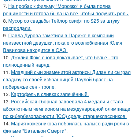
7.
На пробах к фильму "Морозко" я была полна
решимости и готова была на всё, чтобы получить роль.
8.
Мусор со свадьбы Тейлор свифт по $25 за штуку
распродали.
9.
Павла Дурова заметили в Париже в компании
неизвестной девушки, пока его возлюбленная Юлия
Вавилова находится в ОАЭ.
10.
Джулия Фокс снова доказывает, что бельё - это
полноценный наряд.
11.
Младший сын знаменитой актрисы Дилан ли сыграл
свадьбу со своей избранницей Паулой брасс на
побережье сен - тропе.
12.
Картофель в сливках запечённый.
13.
Российская сборная завоевала 4 медали и стала
абсолютным чемпионом на международной олимпиаде
по кибербезопасности (ICO) среди старшеклассников.
14.
Мария кожевникова побрилась налысо ради роли в
фильме "Батальон Смерти".