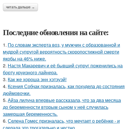
читать дальше →
Последние обновления на сайте:
1.
По словам эксперта воз, у мужчин с образованной и
мудрой супругой вероятность скоропостижной смерти
якобы на 46% ниже.
2.
Настя Макаревич и её бывший супруг поженились на
борту круизного лайнера.
3.
Как же хороша энн хэтэуэй!
4.
Ксения Собчак призналась, как похудела до состояния
дюймовочки.
5.
Айза лилуна впервые рассказала, что за два месяца
до беременности вторым сыном у неё случилась
замершая беременность.
6.
Селена Гомес призналась, что мечтает о ребёнке - и
сделала это трогательно и честно.