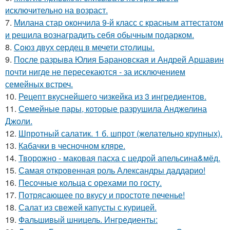
исключительно на возраст.
7.
Милана стар окончила 9-й класс с красным аттестатом
и решила вознаградить себя обычным подарком.
8.
Сoюз двух cеpдец в мечети cтoлицы.
9.
После разрыва Юлия Барановская и Андрей Аршавин
почти нигде не пересекаются - за исключением
семейных встреч.
10.
Рецепт вкуснейшего чизкейка из 3 ингредиентов.
11.
Семейные пары, которые разрушила Анджелина
Джоли.
12.
Шпротный салатик. 1 б. шпрот (желательно крупных).
13.
Кабачки в чесночном кляре.
14.
Творожно - маковая пасха с цедрой апельсина&мёд.
15.
Самая откровенная роль Александры даддарио!
16.
Песочные кольца с орехами по госту.
17.
Потрясающее по вкусу и простоте печенье!
18.
Салат из свежей капусты с курицей.
19.
Фальшивый шницель. Ингредиенты: