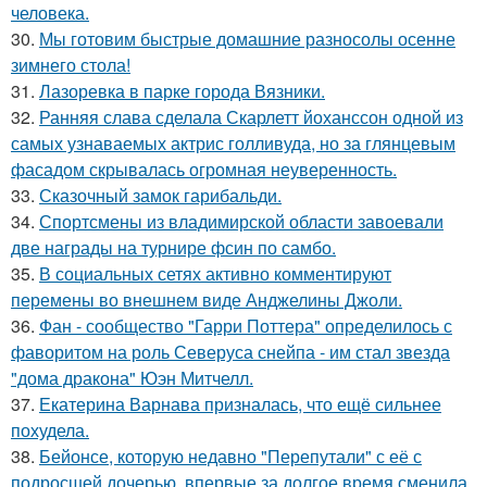
человека.
30.
Мы готовим быстрые домашние разносолы осенне
зимнего стола!
31.
Лазоревка в парке города Вязники.
32.
Ранняя слава сделала Скарлетт йоханссон одной из
самых узнаваемых актрис голливуда, но за глянцевым
фасадом скрывалась огромная неуверенность.
33.
Сказочный замок гарибальди.
34.
Спортсмены из владимирской области завоевали
две награды на турнире фсин по самбо.
35.
В социальных сетях активно комментируют
перемены во внешнем виде Анджелины Джоли.
36.
Фан - сообщество "Гарри Поттера" определилось с
фаворитом на роль Северуса снейпа - им стал звезда
"дома дракона" Юэн Митчелл.
37.
Екатерина Варнава призналась, что ещё сильнее
похудела.
38.
Бейонсе, которую недавно "Перепутали" с её с
подросшей дочерью, впервые за долгое время сменила