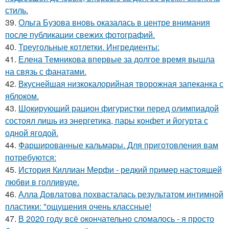
стиль.
39.
Ольга Бузова вновь оказалась в центре внимания
после публикации свежих фотографий.
40.
Треугольные котлетки. Ингредиенты:
41.
Елена Темникова впервые за долгое время вышла
на связь с фанатами.
42.
Вкуснейшая низкокалорийная творожная запеканка с
яблоком.
43.
Шокирующий рацион фигуристки перед олимпиадой
состоял лишь из энергетика, пары конфет и йогурта с
одной ягодой.
44.
Фаршированные кальмары. Для приготовления вам
потребуются:
45.
История Киллиан Мерфи - редкий пример настоящей
любви в голливуде.
46.
Алла Довлатова похвасталась результатом интимной
пластики: "ощущения очень классные!
47.
В 2020 году всё окончательно сломалось - я просто