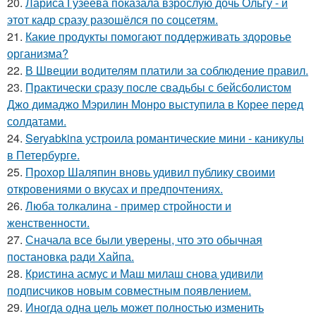
20.
Лариса Гузеева показала взрослую дочь Ольгу - и
этот кадр сразу разошёлся по соцсетям.
21.
Какие продукты помогают поддерживать здоровье
организма?
22.
В Швеции водителям платили за соблюдение правил.
23.
Практически сразу после свадьбы с бейсболистом
Джо димаджо Мэрилин Монро выступила в Корее перед
солдатами.
24.
Seryabkina устроила романтические мини - каникулы
в Петербурге.
25.
Прохор Шаляпин вновь удивил публику своими
откровениями о вкусах и предпочтениях.
26.
Люба толкалина - пример стройности и
женственности.
27.
Сначала все были уверены, что это обычная
постановка ради Хайпа.
28.
Кристина асмус и Маш милаш снова удивили
подписчиков новым совместным появлением.
29.
Иногда одна цель может полностью изменить