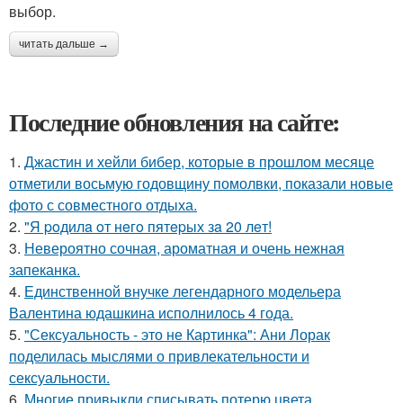
выбор.
читать дальше →
Последние обновления на сайте:
1.
Джастин и хейли бибер, которые в прошлом месяце
отметили восьмую годовщину помолвки, показали новые
фото с совместного отдыха.
2.
"Я poдилa oт нeгo пятepых зa 20 лeт!
3.
Невероятно сочная, ароматная и очень нежная
запеканка.
4.
Единственной внучке легендарного модельера
Валентина юдашкина исполнилось 4 года.
5.
"Сексуальность - это не Картинка": Ани Лорак
поделилась мыслями о привлекательности и
сексуальности.
6.
Многие привыкли списывать потерю цвета