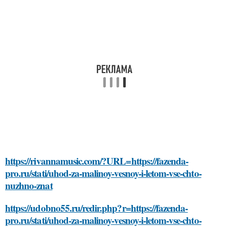
https://rivannamusic.com/?URL=https://fazenda-
pro.ru/stati/uhod-za-malinoy-vesnoy-i-letom-vse-chto-
nuzhno-znat
https://udobno55.ru/redir.php?r=https://fazenda-
pro.ru/stati/uhod-za-malinoy-vesnoy-i-letom-vse-chto-