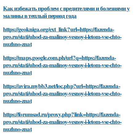
Как избежать проблем с вредителями и болезнями у
малины в теплый период года
https://geokniga.org/ext_link?url=https://fazenda-
pro.ru/stati/uhod-za-malinoy-vesnoy-i-letom-vse-chto-
nuzhno-znat
https://maps.google.com.ph/url?q=https://fazenda-
pro.ru/stati/uhod-za-malinoy-vesnoy-i-letom-vse-chto-
nuzhno-znat
https://avira.mybb3.net/loc.php?url=https://fazenda-
pro.ru/stati/uhod-za-malinoy-vesnoy-i-letom-vse-chto-
nuzhno-znat
https://forumsad.ru/proxy.php?link=https://fazenda-
pro.ru/stati/uhod-za-malinoy-vesnoy-i-letom-vse-chto-
nuzhno-znat