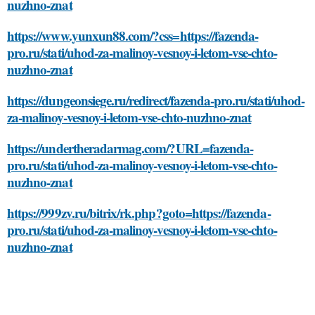
nuzhno-znat
https://www.yunxun88.com/?css=https://fazenda-
pro.ru/stati/uhod-za-malinoy-vesnoy-i-letom-vse-chto-
nuzhno-znat
https://dungeonsiege.ru/redirect/fazenda-pro.ru/stati/uhod-
za-malinoy-vesnoy-i-letom-vse-chto-nuzhno-znat
https://undertheradarmag.com/?URL=fazenda-
pro.ru/stati/uhod-za-malinoy-vesnoy-i-letom-vse-chto-
nuzhno-znat
https://999zv.ru/bitrix/rk.php?goto=https://fazenda-
pro.ru/stati/uhod-za-malinoy-vesnoy-i-letom-vse-chto-
nuzhno-znat