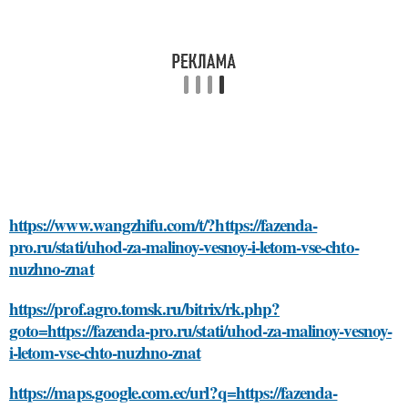
https://www.wangzhifu.com/t/?https://fazenda-
pro.ru/stati/uhod-za-malinoy-vesnoy-i-letom-vse-chto-
nuzhno-znat
https://prof.agro.tomsk.ru/bitrix/rk.php?
goto=https://fazenda-pro.ru/stati/uhod-za-malinoy-vesnoy-
i-letom-vse-chto-nuzhno-znat
https://maps.google.com.ec/url?q=https://fazenda-