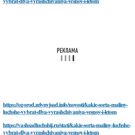
vybrat-dlya-vyrashchivaniya-vesnoy-i-letom
https://ogorod.zelynyjsad.info/novosti/kakie-sorta-maliny-
luchshe-vybrat-dlya-vyrashchivaniya-vesnoy-i-letom
https://vashsadluchshij.ru/stati/kakie-sorta-maliny-luchshe-
vybrat-dlya-vyrashchivaniya-vesnoy-i-letom