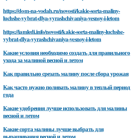
https://dom-na-vodah.ru/novosti/kakie-sorta-maliny-
luchshe-vybrat-dlya-vyrashchivaniya-vesnoy-i-letom
https://iamledi.info/novosti/kakie-sorta-maliny-luchshe-
vybrat-dlya-vyrashchivaniya-vesnoy-i-letom
Какие условия необходимо создать для правильного
ухода за малиной весной и летом
Как правильно срезать малину после сбора урожая
Как часто нужно поливать малину в теплый период
года
Какие удобрения лучше использовать для малины
весной и летом
Какие сорта малины лучше выбрать для
выращивания весной и летом