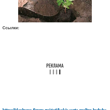
Ссылки:
https://idealnaya-figura.ru/stati/kakie-sorta-maliny-luchshe-