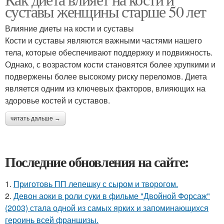
суставы женщины старше 50 лет
Влияние диеты на кости и суставы
Кости и суставы являются важными частями нашего
тела, которые обеспечивают поддержку и подвижность.
Однако, с возрастом кости становятся более хрупкими и
подвержены более высокому риску переломов. Диета
является одним из ключевых факторов, влияющих на
здоровье костей и суставов.
читать дальше →
Последние обновления на сайте:
1.
Приготовь ПП лепешку с сыром и творогом.
2.
Девон аоки в роли суки в фильме "Двойной Форсаж"
(2003) стала одной из самых ярких и запоминающихся
героинь всей франшизы.