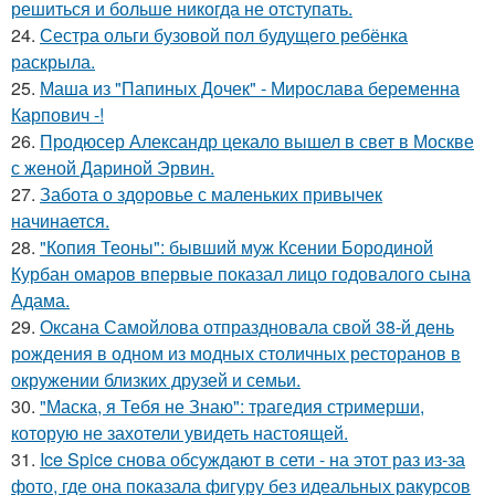
решиться и больше никогда не отступать.
24.
Сестра ольги бузовой пол будущего ребёнка
раскрыла.
25.
Маша из "Папиных Дочек" - Мирослава беременна
Карпович -!
26.
Продюсер Александр цекало вышел в свет в Москве
с женой Дариной Эрвин.
27.
Забота о здоровье с маленьких привычек
начинается.
28.
"Копия Теоны": бывший муж Ксении Бородиной
Курбан омаров впервые показал лицо годовалого сына
Адама.
29.
Оксана Самойлова отпраздновала свой 38-й день
рождения в одном из модных столичных ресторанов в
окружении близких друзей и семьи.
30.
"Маска, я Тебя не Знаю": трагедия стримерши,
которую не захотели увидеть настоящей.
31.
Ice Spice снова обсуждают в сети - на этот раз из-за
фото, где она показала фигуру без идеальных ракурсов