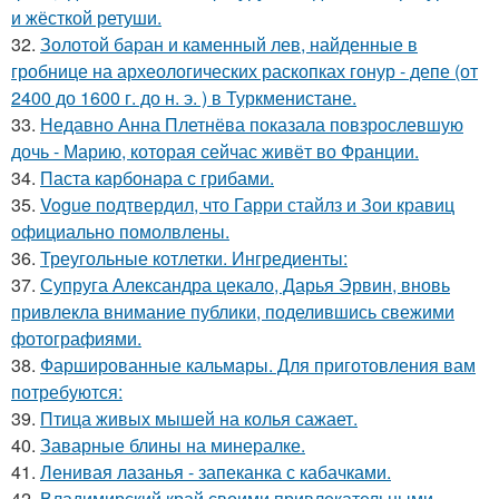
и жёсткой ретуши.
32.
Золотой баран и каменный лев, найденные в
гробнице на археологических раскопках гонур - депе (от
2400 до 1600 г. до н. э. ) в Туркменистане.
33.
Недавно Анна Плетнёва показала повзрослевшую
дочь - Марию, которая сейчас живёт во Франции.
34.
Паста карбонара с грибами.
35.
Vogue подтвердил, что Гарри стайлз и Зои кравиц
официально помолвлены.
36.
Треугольные котлетки. Ингредиенты:
37.
Супруга Александра цекало, Дарья Эрвин, вновь
привлекла внимание публики, поделившись свежими
фотографиями.
38.
Фаршированные кальмары. Для приготовления вам
потребуются:
39.
Птица живых мышей на колья сажает.
40.
Заварные блины на минералке.
41.
Ленивая лазанья - запеканка с кабачками.
42.
Владимирский край своими привлекательными