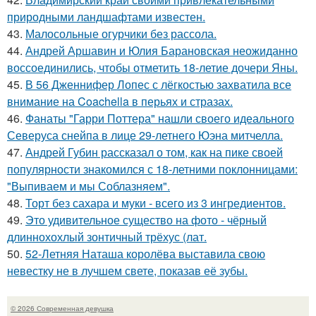
природными ландшафтами известен.
43.
Малосольные огурчики без рассола.
44.
Андрей Аршавин и Юлия Барановская неожиданно
воссоединились, чтобы отметить 18-летие дочери Яны.
45.
В 56 Дженнифер Лопес с лёгкостью захватила все
внимание на Coachella в перьях и стразах.
46.
Фанаты "Гарри Поттера" нашли своего идеального
Северуса снейпа в лице 29-летнего Юэна митчелла.
47.
Андрей Губин рассказал о том, как на пике своей
популярности знакомился с 18-летними поклонницами:
"Выпиваем и мы Соблазняем".
48.
Торт без сахара и муки - всего из 3 ингредиентов.
49.
Это удивительное существо на фото - чёрный
длиннохохлый зонтичный трёхус (лат.
50.
52-Летняя Наташа королёва выставила свою
невестку не в лучшем свете, показав её зубы.
© 2026 Современная девушка