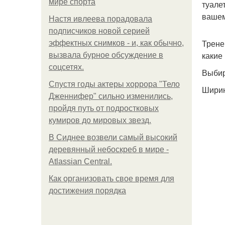
мире спорта
туале
вашем
Настя ивлеева порадовала
подписчиков новой серией
Трене
эффектных снимков - и, как обычно,
какие
вызвала бурное обсуждение в
соцсетях.
Выбир
Спустя годы актеры хоррора "Тело
Ширин
Дженнифер" сильно изменились,
пройдя путь от подростковых
кумиров до мировых звезд.
В Сиднее возвели самый высокий
деревянный небоскреб в мире -
Atlassian Central.
Как организовать свое время для
достижения порядка