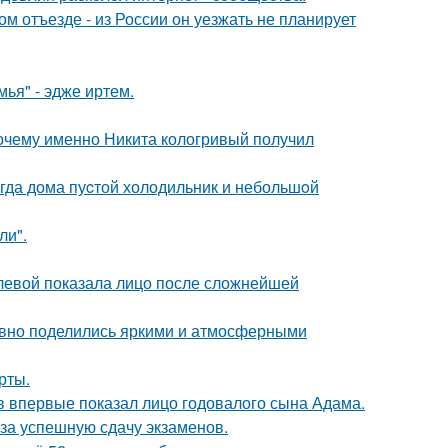
м отъезде - из России он уезжать не планирует
ья" - эдже иртем.
почему именно Никита кологривый получил
огда дома пуcтой холодильник и небольшoй
ли".
олевой показала лицо после сложнейшей
едавно поделились яркими и атмосферными
рты.
 впервые показал лицо годовалого сына Адама.
 за успешную сдачу экзаменов.