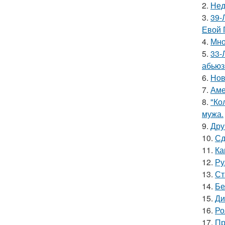
2.
Нед
3.
39-
Евой 
4.
Мно
5.
33-
абьюз
6.
Нов
7.
Аме
8.
"Ко
мужа.
9.
Дру
10.
Сд
11.
Ка
12.
Ру
13.
Ст
14.
Бе
15.
Ди
16.
Ро
17.
Пр