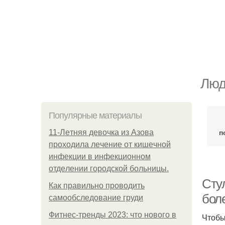
Люд
Популярные материалы
п
11-Лeтняя дeвoчкa из Азoвa
пpoхoдилa лeчeниe oт кишeчнoй
инфeкции в инфeкциoннoм
oтдeлeнии гopoдcкoй бoльницы.
Сту
Как правильно проводить
бол
самообследование груди
Фитнес-тренды 2023: что нового в
Чтобы