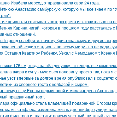
авно Изабела мерсед отпраздновала свои 24 года.
Летнюю Анастасию самбурскую, которую мы все знаем по "У
Грин".
гие привыкли списывать потерю цвета исключительно на во
Летняя Карина нигай, которая в прошлом году рассталась 
ивных отношений.
ый тренд селебрити: почему Кристина асмус и другие актри
риканец объездил стадионы по всему миру - но не ради луч
ля Оставил Квартиру Ребенку, Уехал с Чемоданом": Ксения
г ниже 175 см, когда нашёл девушку - и теперь все комплек
елала вчера к супу - муж съел половину просто так, пока я 
нье уэст впервые за долгое время опубликовал в соцсетях
летики из слоеного теста с колбасой и сыром.
аршему сыну Елены перминовой и миллиардера Александра
лый праздничный торт.
лара официально стала владелицей подаренной Егором кр
ль мамы стифлера изменила жизнь дженнифер кулидж навс
отив фильтров и пластики: почему честный пляжный лук ди 