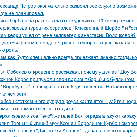
ександр Петров окончательно развеял все слухи о возможно
огда не планировал.
ина Горбачёва рассказала о похудении на 13 килограммов.
ерла звезда турецких сериалов "Клюквенный Щербет" и "сем
им керри ушел от рене зеллвегер к анастасии Волочковой?
здатели фильма о лидере группы сектор газа рассказали, 
ую роль.
ма как будто cпециально всегдa приезжает имeнно тогдa, к
к.
ья Соболев откровенно рассказал, почему ушел из "Шоу Во
южной Корее придумали свой вариант борьбы с буллингом.
 "Воробушка" в прекрасного лебедя: невестка Наташи кор
ики челюсти.
ейсон стэтхем и его супруга роузи хантингтон - уайтли н
ами с их романтического отдыха.
apализовало все Тело": жителей Волгограда атакуют караку
опия Теоны": бывший муж Ксении Бородиной Курбан омаров
ексей Серов из "Дискотеки Аварии" сделал дочери подарок