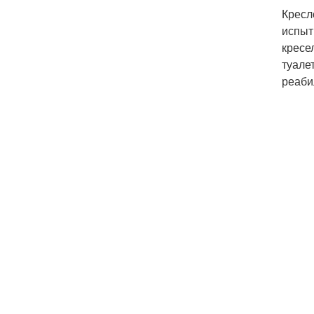
Кресл
испыт
кресе
туале
реаби