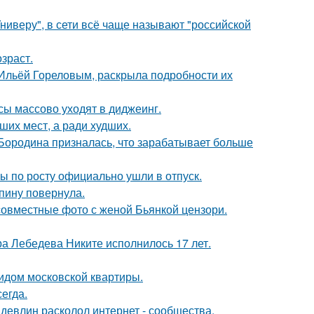
ниверу", в сети всё чаще называют "российской
зраст.
с Ильёй Гореловым, раскрыла подробности их
сы массово уходят в диджеинг.
ших мест, а ради худших.
 Бородина призналась, что зарабатывает больше
сы по росту официально ушли в отпуск.
спину повернула.
 совместные фото с женой Бьянкой цензори.
 Лебедева Никите исполнилось 17 лет.
идом московской квартиры.
егда.
девлин расколол интернет - сообщества.