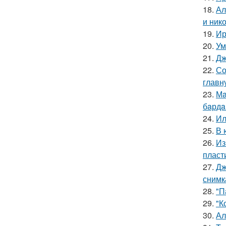
18.
Ал
и ник
19.
Ир
20.
Ум
21.
Дж
22.
Со
главн
23.
Мa
бaрдa
24.
Ил
25.
В 
26.
Из
пласт
27.
Дж
снимк
28.
"П
29.
"К
30.
Ал