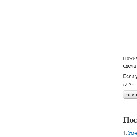
Пожил
сдела
Если 
дома.
читат
Пос
1.
Уме