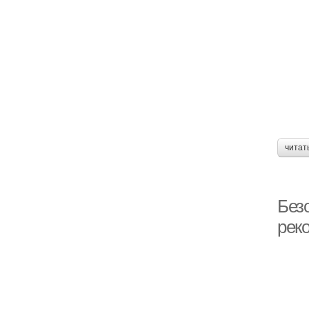
читат
Без
рек