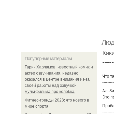
Люд
Как
Популярные материалы
=====
Гарик Харламов, известный комик и
актер озвучивания, недавно
Что т
оказался в центре внимания из-за
---------
своей работы над озвучкой
Альби
мультфильма про колобка.
Это п
Фитнес-тренды 2023: что нового в
Пробл
мире спорта
---------