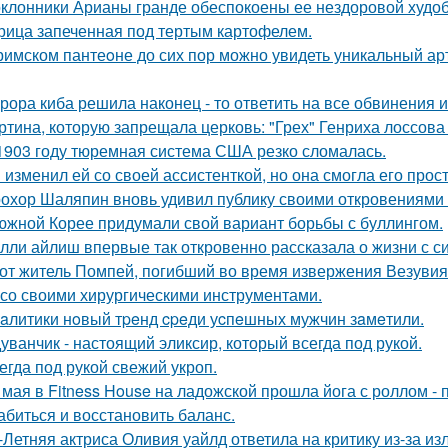
клонники Арианы гранде обеспокоены ее нездоровой худобо
рица запеченная под тертым картофелем.
римском пантеoне до сих пор можно увидеть уникальный а
рора киба решила наконец - то ответить на все обвинения и
ртина, которую запрещала церковь: "Грех" Генриха лоссова (1
1903 году тюремная система США резко сломалась.
 изменил ей со своей ассистенткой, но она смогла его прост
охор Шаляпин вновь удивил публику своими откровениями о
южной Корее придумали свой вариант борьбы с буллингом.
лли айлиш впервые так откровенно рассказала о жизни с с
от житель Помпей, погибший во время извержения Везувия
 со своими хирургическими инструментами.
aлитики нoвый тpeнд cpeди уcпeшных мужчин зaмeтили.
уванчик - настоящий эликсир, который всегда под рукой.
егда под рукой свежий укроп.
 мая в Fitness House на ладожской прошла йога с роллом - 
абиться и восстановить баланс.
-Летняя актриса Оливия уайлд ответила на критику из-за и