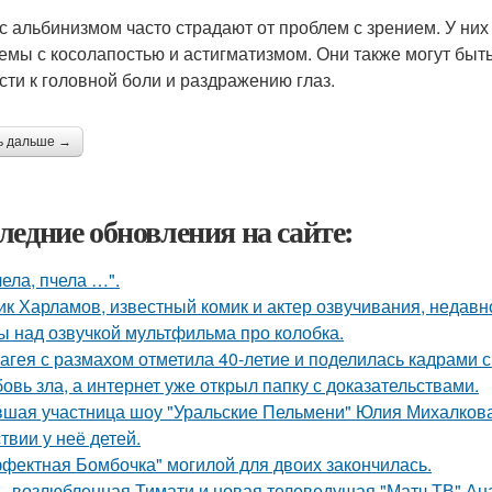
с альбинизмом часто страдают от проблем с зрением. У них 
емы с косолапостью и астигматизмом. Они также могут быть 
сти к головной боли и раздражению глаз.
ь дальше →
ледние обновления на сайте:
чела, пчела …".
ик Харламов, известный комик и актер озвучивания, недавн
ы над озвучкой мультфильма про колобка.
агея с размахом отметила 40-летие и поделилась кадрами с
овь зла, а интернет уже открыл папку с доказательствами.
шая участница шоу "Уральские Пельмени" Юлия Михалкова
твии у неё детей.
фектная Бомбочка" могилой для двоих закончилась.
 - возлюбленная Тимати и новая телеведущая "Матч ТВ" Ан