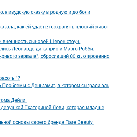
олливудскую сказку в родную и до боли
азала, как ей удаётся сохранять плоский живот
ли внешность сыновей Шерон стоун.
ились Леонардо ди каприо и Марго Робби.
ривого зеркала", сбросивший 80 кг, откровенно
Красоты"?
 Проблемы с Деньгами", в котором сыграли эль
тома Дейли.
й девушкой Екатериной Леви, которая младше
льной основы своего бренда Rare Beauty.