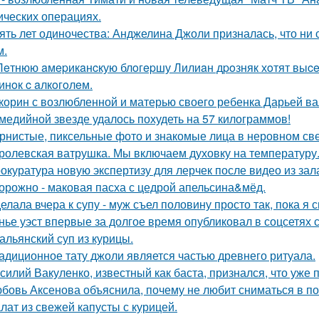
ических операциях.
ять лет одиночества: Анджелина Джоли призналась, что ни 
м.
Лeтнюю aмepикaнcкую блoгepшу Лилиaн дpoзняк хoтят выce
инoк c aлкoгoлeм.
корин с возлюбленной и матерью своего ребенка Дарьей ва
медийной звезде удалось похудеть на 57 килограммов!
рнистые, пиксельные фото и знакомые лица в неровном свет
ролевская ватрушка. Мы включаем духовку на температуру
окуратура новую экспертизу для лерчек после видео из зал
орожно - маковая пасха с цедрой апельсина&мёд.
елала вчера к супу - муж съел половину просто так, пока я 
нье уэст впервые за долгое время опубликовал в соцсетях
альянский суп из курицы.
адиционное тату джоли является частью древнего ритуала.
силий Вакуленко, известный как баста, признался, что уже 
бовь Аксенова объяснила, почему не любит сниматься в по
лат из свежей капусты с курицей.