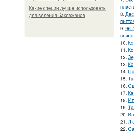
пласт
Какие специи лучше использовать
8.
Дес
для вяления баклажанов
питто
9.
96-
вeчep
10.
Ко
11.
Ко
12.
Зе
13.
Ко
14.
Пр
15.
Тв
16.
Сд
17.
Ка
18.
Ит
19.
Тр
20.
Ва
21.
Лю
22.
Са