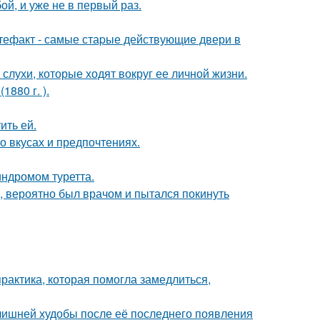
й, и уже не в первый раз.
ртефакт - самые стаpые действующие двери в
 слухи, которые ходят вокруг ее личной жизни.
880 г. ).
ить ей.
 вкусах и предпочтениях.
индромом туретта.
, вероятно был врачом и пытался покинуть
практика, которая помогла замедлиться,
злишней худобы после её последнего появления