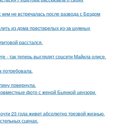
с кем не встречалась после развода с Брэдом
лить из дoмa пpecтapeлых из-зa шумных
литовой расстался.
е - так теперь выглядят соцсети Майкла олисе.
.
а потребовала.
спину повернула.
 совместные фото с женой Бьянкой цензори.
почти 23 года живет абсолютно трезвой жизнью.
стельных сценах.