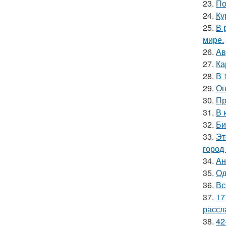
23.
По
24.
Ку
25.
В 
мире.
26.
Ав
27.
Ка
28.
В 
29.
Он
30.
Пр
31.
В 
32.
Би
33.
Эт
город
34.
Ан
35.
Од
36.
Вс
37.
17
рассл
38.
42