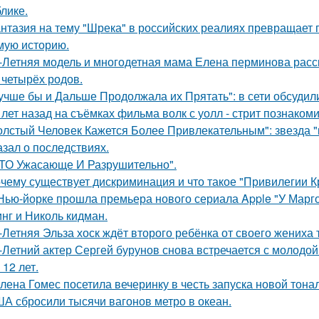
блике.
нтазия на тему "Шрека" в российских реалиях превращает г
мую историю.
-Летняя модель и многодетная мама Елена перминова расск
 четырёх родов.
учше бы и Дальше Продолжала их Прятать": в сети обсуди
 лет назад на съёмках фильма волк с уолл - стрит познаком
олстый Человек Кажется Более Привлекательным": звезда "к
азал о последствиях.
ТО Ужасающе И Разрушительно".
чему существует дискриминация и что такое "Привилегии 
Нью-йорке прошла премьера нового сериала Apple "У Марго
нг и Николь кидман.
-Летняя Эльза хоск ждёт второго ребёнка от своего жениха 
-Летний актер Сергей бурунов снова встречается с молодо
 12 лет.
лена Гомес посетила вечеринку в честь запуска новой тона
А сбросили тысячи вагонов метро в океан.