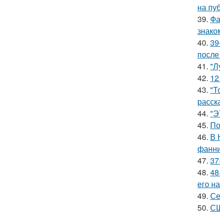
на пу
39.
Фа
знако
40.
39
после
41.
"Л
42.
12
43.
"Т
расск
44.
"Э
45.
По
46.
В 
фанни
47.
37
48.
48
его на
49.
Се
50.
СШ