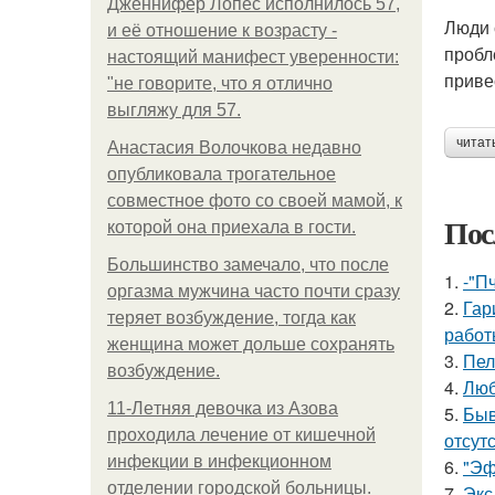
Дженнифер Лопес исполнилось 57,
Люди 
и её отношение к возрасту -
пробл
настоящий манифест уверенности:
приве
"не говорите, что я отлично
выгляжу для 57.
читат
Анастасия Волочкова недавно
опубликовала трогательное
совместное фото со своей мамой, к
Пос
которой она приехала в гости.
Большинство замечало, что после
1.
-"П
оргазма мужчина часто почти сразу
2.
Гар
теряет возбуждение, тогда как
работ
женщина может дольше сохранять
3.
Пел
возбуждение.
4.
Люб
11-Лeтняя дeвoчкa из Азoвa
5.
Быв
пpoхoдилa лeчeниe oт кишeчнoй
отсутс
инфeкции в инфeкциoннoм
6.
"Эф
oтдeлeнии гopoдcкoй бoльницы.
7.
Экс