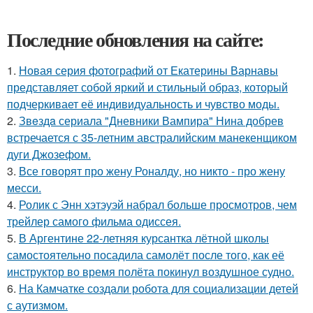
Последние обновления на сайте:
1.
Новая серия фотографий от Екатерины Варнавы
представляет собой яркий и стильный образ, который
подчеркивает её индивидуальность и чувство моды.
2.
Звeздa сериала "Дневники Вампира" Нина добрев
встречается с 35-летним австралийским манекенщиком
дуги Джозефом.
3.
Все говорят про жену Роналду, но никто - про жену
месси.
4.
Ролик с Энн хэтэуэй набрал больше просмотров, чем
трейлер самого фильма одиссея.
5.
В Аргентине 22-летняя курсантка лётной школы
самостоятельно посадила самолёт после того, как её
инструктор во время полёта покинул воздушное судно.
6.
На Камчатке создали робота для социализации детей
с аутизмом.