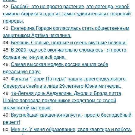
42.
Баобаб - это не просто растение, это легенда, живой
символ Африки и одно из самых удивительных творений
природы.
43.
Екатерина Гордон согласилась стать общественным
защитником Артёма чекалина.
44.
Беляши. Сочные, нежные и очень вкусные беляши!
45.
В 2020 году всё окончательно сломалось - я просто
больше не тянула всё одна.
46.
Самая высокая модель россии нашла себе
идеальную пару.
47.
Фанаты "Гарри Поттера" нашли своего идеального
Северуса снейпа в лице 29-летнего Юэна митчелла.
48.
19-Летняя дочь Анджелины Джоли и Брэда питта
Шайло поразила поклонников сходством со своей
знаменитой матерью.
49.
Вкуснейшая квашеная капуста - просто бесподобный
рецепт!
50.
Мне 27. У меня образование, своя квартира и работа,