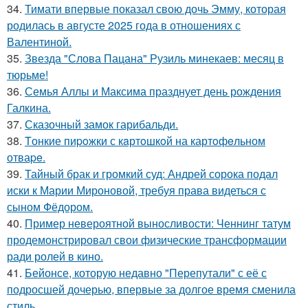
34.
Тимати впервые показал свою дочь Эмму, которая
родилась в августе 2025 года в отношениях с
Валентиной.
35.
Звезда "Слова Пацана" Рузиль минекаев: месяц в
тюрьме!
36.
Семья Аллы и Максима празднует день рождения
Галкина.
37.
Сказочный замок гарибальди.
38.
Tонкие пиpoжки с кaртoшкoй на картoфeльном
отваpe.
39.
Тайный брак и громкий суд: Андрей сорока подал
иски к Марии Мироновой, требуя права видеться с
сыном Фёдором.
40.
Пример невероятной выносливости: Ченнинг татум
продемонстрировал свои физические трансформации
ради ролей в кино.
41.
Бейонсе, которую недавно "Перепутали" с её с
подросшей дочерью, впервые за долгое время сменила
стиль.