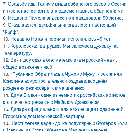
7.
Свадьбу иды Галич у мидаграбинского озера в Осетии
интернет встретил не аплодисментами, а обвинениями.
8.
Недавно Памела андерсон отпраздновала 59-летие.
9.
Оказывается, дельфины иногда ловят настоящий
"Кайф".
10.
Недавно Натали портман исполнилось 45 лет.
11.
Королевская ватрушка. Мы включаем духовку на
температуру.
12.
Вики шоу сдала огэ: математика и русский - на 4,
обществознание - на 3.
13.
"Публично Обратилась к Чужому Мужу" - 38-летняя
Кристина асмус трогательно поздравила с днём
рождения режиссёра Клима шипенко.
14.
Дима Билан - один из немногих российских артистов,
кто лично встречался с Майклом Джексоном.
15.
Дилара официально стала владелицей подаренной
Егором кридом московской квартиры.
16.
Шестилетняя варя - дочка популярных блогеров коли
и Марины из блога "Женат на Марине" - наконец