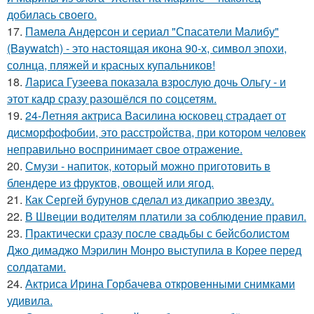
добилась своего.
17.
Памела Андерсон и сериал "Спасатели Малибу"
(Baywatch) - это настоящая икона 90-х, символ эпохи,
солнца, пляжей и красных купальников!
18.
Лариса Гузеева показала взрослую дочь Ольгу - и
этот кадр сразу разошёлся по соцсетям.
19.
24-Летняя актриса Василина юсковец страдает от
дисморфофобии, это расстройства, при котором человек
неправильно воспринимает свое отражение.
20.
Смузи - напиток, который можно приготовить в
блендере из фруктов, овощей или ягод.
21.
Как Сергей бурунов сделал из дикаприо звезду.
22.
В Швеции водителям платили за соблюдение правил.
23.
Практически сразу после свадьбы с бейсболистом
Джо димаджо Мэрилин Монро выступила в Корее перед
солдатами.
24.
Актриса Ирина Горбачева откровенными снимками
удивила.