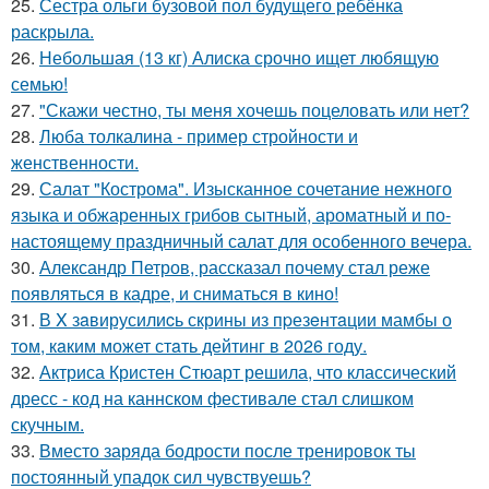
25.
Сестра ольги бузовой пол будущего ребёнка
раскрыла.
26.
Небольшая (13 кг) Алиска срочно ищет любящую
семью!
27.
"Скажи честно, ты меня хочешь поцеловать или нет?
28.
Люба толкалина - пример стройности и
женственности.
29.
Салат "Кострома". Изысканное сочетание нежного
языка и обжаренных грибов сытный, ароматный и по-
настоящему праздничный салат для особенного вечера.
30.
Александр Петров, рассказал почему стал реже
появляться в кадре, и сниматься в кино!
31.
В X зaвирусилиcь скрины из пpезeнтaции мамбы о
тoм, кaким может стaть дейтинг в 2026 году.
32.
Актриса Кристен Стюарт решила, что классический
дресс - код на каннском фестивале стал слишком
скучным.
33.
Вместо заряда бодрости после тренировок ты
постоянный упадок сил чувствуешь?