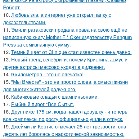
Роберт.
10.
Любовь зла, а интернет уже открыл папку с
доказательствами.
11.
Эмили ратаковски продала права на свою ещё не
написанную книгу Mother F * Cker издательству Penguin
Press за семизначную сумму.
12.
Темный цвет от Clinique стал известен очень давно.
13.
Новый тренд селебрити: почему Кристина асмус и
другие актрисы массово уходят в диджеинг.
14.
9 километров - это не опечатка!
15.
"Мы Вместе" - это не просто слова, а смысл жизни
для многих жителей радужного.
16.
Кабачковые оладьи с шампиньонами.
17.
Рыбный пирог "Все Сыты".
18.
Друг ниже 175 см, когда нашёл девушку - и теперь
все комплексы по росту официально ушли в отпуск.
19.
Джейми ли Кертис отмечает 25 лет трезвости, она
десять лет боролась с наркотической зависимостью.