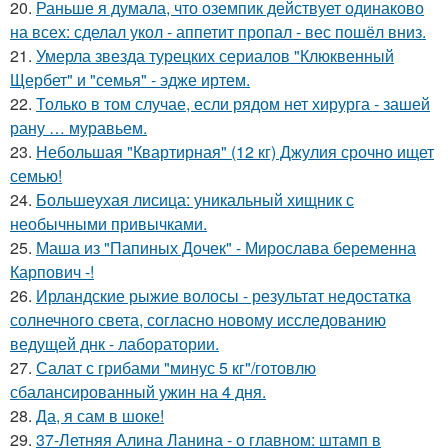
20.
Раньше я думала, что оземпик действует одинаково
на всех: сделал укол - аппетит пропал - вес пошёл вниз.
21.
Умерла звезда турецких сериалов "Клюквенный
Щербет" и "семья" - эдже иртем.
22.
Только в том случае, если рядом нет хирурга - зашей
рану … муравьем.
23.
Небольшая "Квартирная" (12 кг) Джулия срочно ищет
семью!
24.
Большеухая лисица: уникальный хищник с
необычными привычками.
25.
Маша из "Папиных Дочек" - Мирослава беременна
Карпович -!
26.
Ирландские рыжие волосы - результат недостатка
солнечного света, согласно новому исследованию
ведущей днк - лаборатории.
27.
Салат с грибами "минус 5 кг"/готовлю
сбалансированный ужин на 4 дня.
28.
Да, я сам в шоке!
29.
37-Летняя Алина Ланина - о главном: штамп в