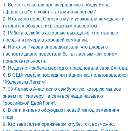
1.
Все же слышали про вчерашнюю победу Бена
аффлека в "кто хочет стать миллионером?
2.
Итальяно веро: Орнелла мути упаковала чемоданы и
готовится обзавестись красным паспортом.
3.
Работаю, люблю активные выходные, спонтанные
поездки и вечера в хорошей компании.
4.
Наталья Рудова вновь доказала, что цифры в
паспорте давно перестали быть главным критерием
привлекательности.
5.
Недавно Изабела мерсед отпраздновала свои 24 года.
6.
В США умерла последняя пациентка, пользовавшаяся
"Железным Легким".
7.
39-Летнюю Анастасию самбурскую, которую мы все
знаем по "Универу", в сети всё чаще называют
"российской Евой Грин".
8.
В сети активно обсуждают новый метод изменения
лица.
9.
Кто зависал на оранжевом ютубе, тот, возможно,
натыкался на актрису с огромными глазами, Саммер