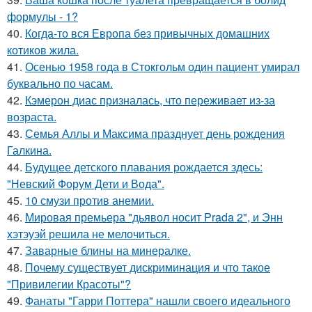
формулы - 1?
40.
Когда-то вся Европа без привычных домашних
котиков жила.
41.
Осенью 1958 года в Стокгольм один пациент умирал
буквально по часам.
42.
Кэмерон диас призналась, что переживает из-за
возраста.
43.
Семья Аллы и Максима празднует день рождения
Галкина.
44.
Будущее детского плавания рождается здесь:
"Невский Форум Дети и Вода".
45.
10 смузи против анемии.
46.
Мировая премьера "дьявол носит Prada 2", и Энн
хэтэуэй решила не мелочиться.
47.
Заварные блины на минералке.
48.
Почему существует дискриминация и что такое
"Привилегии Красоты"?
49.
Фанаты "Гарри Поттера" нашли своего идеального