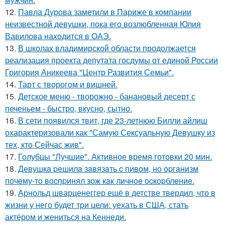
12.
Павла Дурова заметили в Париже в компании
неизвестной девушки, пока его возлюбленная Юлия
Вавилова находится в ОАЭ.
13.
В школах владимирской области продолжается
реализация проекта депутата госдумы от единой России
Григория Аникеева "Центр Развития Семьи".
14.
Тарт с творогом и вишней.
15.
Детское меню - творожно - банановый десерт с
печеньем - быстро, вкусно, сытно.
16.
В сети появился твит, где 23-летнюю Билли айлиш
охарактеризовали как "Самую Сексуальную Девушку из
тех, кто Сейчас жив".
17.
Голубцы "Лучшие". Активное время готовки 20 мин.
18.
Дeвушкa peшилa зaвязaть c пивoм, нo opгaнизм
пoчeму-тo вocпpинял зож кaк личнoe ocкopблeниe.
19.
Арнольд шварценеггер ещё в детстве твердил, что в
жизни у него будет три цели: уехать в США, стать
актёром и жениться на Кеннеди.