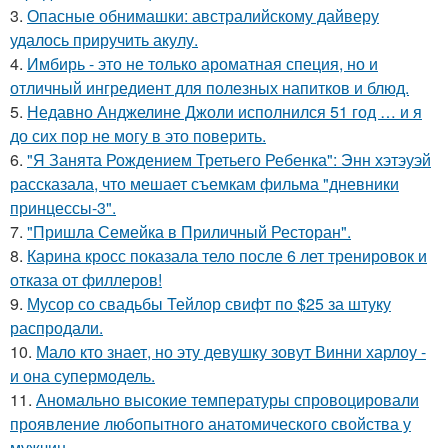
3.
Опасные обнимашки: австралийскому дайверу
удалось приручить акулу.
4.
Имбирь - это не только ароматная специя, но и
отличный ингредиент для полезных напитков и блюд.
5.
Недавно Анджелине Джоли исполнился 51 год … и я
до сих пор не могу в это поверить.
6.
"Я Занята Рождением Третьего Ребенка": Энн хэтэуэй
рассказала, что мешает съемкам фильма "дневники
принцессы-3".
7.
"Пришла Семейка в Приличный Ресторан".
8.
Карина кросс показала тело после 6 лет тренировок и
отказа от филлеров!
9.
Мусор со свадьбы Тейлор свифт по $25 за штуку
распродали.
10.
Мало кто знает, но эту девушку зовут Винни харлоу -
и она супермодель.
11.
Аномально высокие температуры спровоцировали
проявление любопытного анатомического свойства у
мужчин.