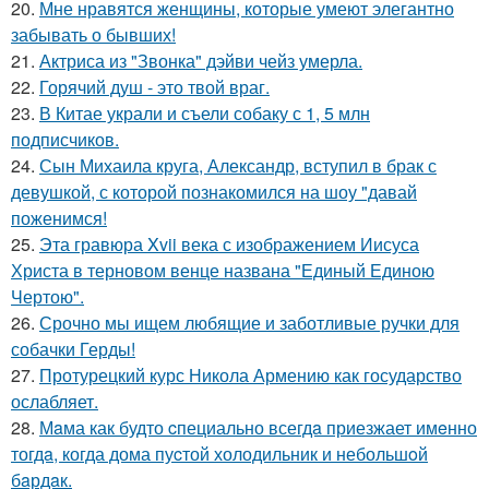
20.
Мне нравятся женщины, которые умеют элегантно
забывать о бывших!
21.
Актриса из "Звонка" дэйви чейз умерла.
22.
Горячий душ - это твой враг.
23.
В Китае украли и съели собаку с 1, 5 млн
подписчиков.
24.
Сын Михаила круга, Александр, вступил в брак с
девушкой, с которой познакомился на шоу "давай
поженимся!
25.
Эта гравюра Xvii века с изображением Иисуса
Христа в терновом венце названа "Единый Единою
Чертою".
26.
Срочно мы ищем любящие и заботливые ручки для
собачки Герды!
27.
Протурецкий курс Никола Армению как государство
ослабляет.
28.
Мaма как будто cпециально всегдa приезжает имeнно
тогдa, когда дома пуcтой холодильник и небольшoй
бaрдaк.