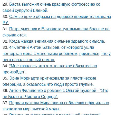
29.
Баста выложил очень красивую фотосессию со
своей супругой Еленой.
30.
Самые яркие образы на дорожке премии телеканала
РУ.
31.
Петр гуменник и Елизавета туктамышева больше не
скрываются.
32.
Когда жажда внимания сильнее здравого смысла.
33.
44-Летний Антон Батырев, от которого ушла
четвёртая жена с маленьким ребёнком, признался, что у
него начался новый роман.
34.
"Мне казалось, что что-то плохое обязательно
произойдет!
35.
Эрин Мориарти критиковали за пластические
операции, а оказалось что люди просто глупые.
36.
Антон Филипенко о романе с Ольгой Бузовой - "Это
не Было от Чистого Сердца".
37.
Первая ракетка Мира арина соболенко официально
захватила мир высокой моды.
38.
Рианна на фоне слухов о возможной четвёртой