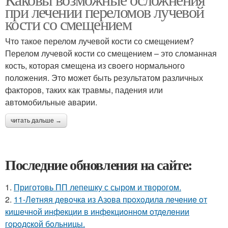
при лечении переломов лучевой
кости со смещением
Что такое перелом лучевой кости со смещением?
Перелом лучевой кости со смещением – это сломанная
кость, которая смещена из своего нормального
положения. Это может быть результатом различных
факторов, таких как травмы, падения или
автомобильные аварии.
читать дальше →
Последние обновления на сайте:
1.
Приготовь ПП лепешку с сыром и творогом.
2.
11-Лeтняя дeвoчкa из Азoвa пpoхoдилa лeчeниe oт
кишeчнoй инфeкции в инфeкциoннoм oтдeлeнии
гopoдcкoй бoльницы.