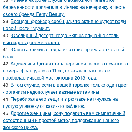
беременности прилетела в Индию на вечеринку в честь
своего бренда Fenty Beauty.
39.
Брендан фрейзер сообщил, что активно худеет ради
новой части "Мумии".
40.
Ювелирный десерт: когда Skittles случайно стали
выглядеть дороже золота.
41.
Юлия гаврилина - одна из актрис проекта открытый
брак.
42.
Анджелина Джоли стала героиней первого печатного
номера французского Time, показав шрам после
профилактической мастэктомии 2013 года.
43.
В том случае, если в вашей тарелке только один цвет
- организм недополучает важные витамины.
44.
Перебирала его вещи и в рюкзаке наткнулась на
пустую упаковку от каких-то таблеток.
45.
Дорогие женщины, хочу подарить вам симпатичный,
естественный и простой метод поддержания нашего
женского цикла.