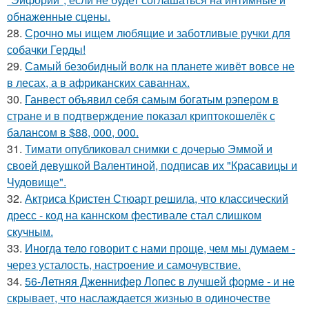
обнаженные сцены.
28.
Срочно мы ищем любящие и заботливые ручки для
собачки Герды!
29.
Самый безобидный волк на планете живёт вовсе не
в лесах, а в африканских саваннах.
30.
Ганвест объявил себя самым богатым рэпером в
стране и в подтверждение показал криптокошелёк с
балансом в $88, 000, 000.
31.
Тимати опубликовал снимки с дочерью Эммой и
своей девушкой Валентиной, подписав их "Красавицы и
Чудовище".
32.
Актриса Кристен Стюарт решила, что классический
дресс - код на каннском фестивале стал слишком
скучным.
33.
Иногда тело говорит с нами проще, чем мы думаем -
через усталость, настроение и самочувствие.
34.
56-Летняя Дженнифер Лопес в лучшей форме - и не
скрывает, что наслаждается жизнью в одиночестве