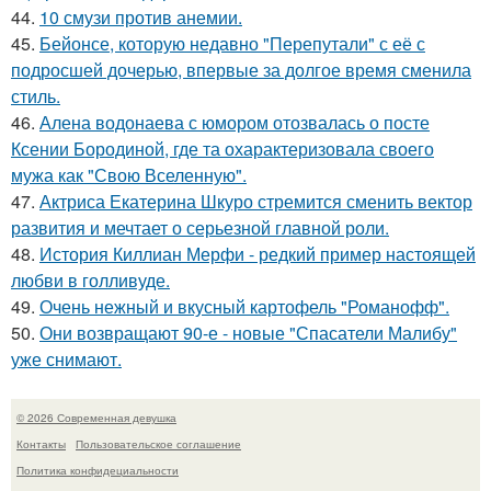
44.
10 смузи против анемии.
45.
Бейонсе, которую недавно "Перепутали" с её с
подросшей дочерью, впервые за долгое время сменила
стиль.
46.
Алена водонаева с юмором отозвалась о посте
Ксении Бородиной, где та охарактеризовала своего
мужа как "Свою Вселенную".
47.
Актриса Екатерина Шкуро стремится сменить вектор
развития и мечтает о серьезной главной роли.
48.
История Киллиан Мерфи - редкий пример настоящей
любви в голливуде.
49.
Очень нежный и вкусный картофель "Романофф".
50.
Они возвращают 90-е - новые "Спасатели Малибу"
уже снимают.
© 2026 Современная девушка
Контакты
Пользовательское соглашение
Политика конфидециальности