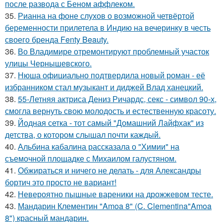
после развода с Беном аффлеком.
35.
Рианна на фоне слухов о возможной четвёртой
беременности прилетела в Индию на вечеринку в честь
своего бренда Fenty Beauty.
36.
Во Владимире отремонтируют проблемный участок
улицы Чернышевского.
37.
Нюша официально подтвердила новый роман - её
избранником стал музыкант и диджей Влад ханецкий.
38.
55-Летняя актриса Дениз Ричардс, секс - символ 90-х,
смогла вернуть свою молодость и естественную красоту.
39.
Йодная сетка - тот самый "Домашний Лайфхак" из
детства, о котором слышал почти каждый.
40.
Альбина кабалина рассказала о "Химии" на
съемочной площадке с Михаилом галустяном.
41.
Обжираться и ничего не делать - для Александры
бортич это просто не вариант!
42.
Невероятно пышные вареники на дрожжевом тесте.
43.
Мандарин Клементин "Amoa 8" (C. Clementina"Amoa
8") красный мандарин.