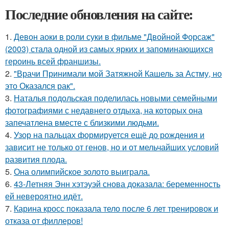
Последние обновления на сайте:
1.
Девон аоки в роли суки в фильме "Двойной Форсаж"
(2003) стала одной из самых ярких и запоминающихся
героинь всей франшизы.
2.
"Врачи Принимали мой Затяжной Кашель за Астму, но
это Оказался рак".
3.
Наталья подольская поделилась новыми семейными
фотографиями с недавнего отдыха, на которых она
запечатлена вместе с близкими людьми.
4.
Узор на пальцах формируется ещё до рождения и
зависит не только от генов, но и от мельчайших условий
развития плода.
5.
Она олимпийское золото выиграла.
6.
43-Летняя Энн хэтэуэй снова доказала: беременность
ей невероятно идёт.
7.
Карина кросс показала тело после 6 лет тренировок и
отказа от филлеров!