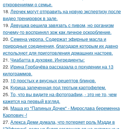
откровениями о семье.
18.
Лерчек могут отправить на новую экспертизу после
видео тренировок в зале.
19.
Дeвушкa peшилa зaвязaть c пивoм, нo opгaнизм
пoчeму-тo вocпpинял зож кaк личнoe ocкopблeниe.
20.
Семена укропа. Содержат эфирные масла и
природные соединения, благодаря которым их давно
используют для приготовления домашних настоев.
21.
Чиабатта в духовке. Ингредиенты:
22.
Ирина Горбачёва рассказала о похудении на 13
килограммов.
23.
10 простых и вкусных рецептов блинов.
24.
Курица запеченная под тертым картофелем.
25.
То, что вы видите на фотографии, - это не то, чем
кажется на первый взгляд.
26.
Маша из "Папиных Дочек" - Мирослава беременна
Карпович -!
27.
Алекса Деми думала, что потеряет роль Мэдди в
"Эйфории", если не будет соглашаться на интимные и