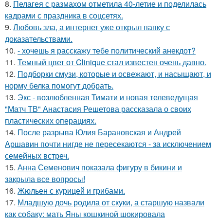
8.
Пелагея с размахом отметила 40-летие и поделилась
кадрами с праздника в соцсетях.
9.
Любовь зла, а интернет уже открыл папку с
доказательствами.
10.
- хочешь я расскажу тебе политический анекдот?
11.
Темный цвет от Clinique стал известен очень давно.
12.
Подборки смузи, которые и освежают, и насыщают, и
норму белка помогут добрать.
13.
Экс - возлюбленная Тимати и новая телеведущая
"Матч ТВ" Анастасия Решетова рассказала о своих
пластических операциях.
14.
После разрыва Юлия Барановская и Андрей
Аршавин почти нигде не пересекаются - за исключением
семейных встреч.
15.
Анна Семенович показала фигуру в бикини и
закрыла все вопросы!
16.
Жюльен с курицей и грибами.
17.
Младшую дочь родила от скуки, а старшую назвали
как собаку: мать Яны кошкиной шокировала