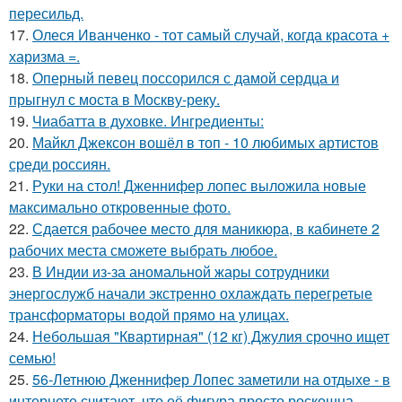
пересильд.
17.
Олеся Иванченко - тот самый случай, когда красота +
харизма =.
18.
Оперный певец поссорился с дамой сердца и
прыгнул с моста в Москву-реку.
19.
Чиабатта в духовке. Ингредиенты:
20.
Майкл Джексон вошёл в топ - 10 любимых артистов
среди россиян.
21.
Руки на стол! Дженнифер лопес выложила новые
максимально откровенные фото.
22.
Сдается рабочее место для маникюра, в кабинете 2
рабочих места сможете выбрать любое.
23.
В Индии из-за аномальной жары сотрудники
энергослужб начали экстренно охлаждать перегретые
трансформаторы водой прямо на улицах.
24.
Небольшая "Квартирная" (12 кг) Джулия срочно ищет
семью!
25.
56-Летнюю Дженнифер Лопес заметили на отдыхе - в
интернете считают, что её фигура просто роскошна.