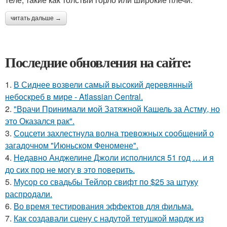
читать дальше →
Последние обновления на сайте:
1.
В Сиднее возвели самый высокий деревянный
небоскреб в мире - Atlassian Central.
2.
"Врачи Принимали мой Затяжной Кашель за Астму, но
это Оказался рак".
3.
Соцсети захлестнула волна тревожных сообщений о
загадочном "Июньском Феномене".
4.
Недавно Анджелине Джоли исполнился 51 год … и я
до сих пор не могу в это поверить.
5.
Мусор со свадьбы Тейлор свифт по $25 за штуку
распродали.
6.
Во время тестирования эффектов для фильма.
7.
Как создавали сцену с надутой тетушкой мардж из