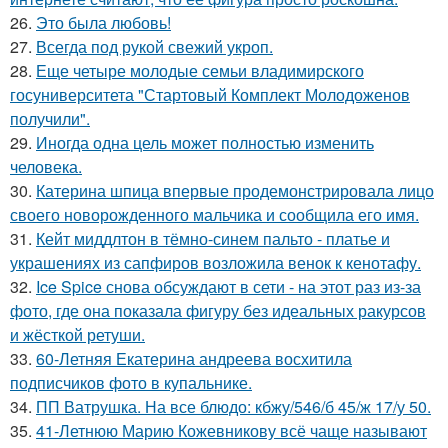
26.
Это была любовь!
27.
Всегда под рукой свежий укроп.
28.
Еще четыре молодые семьи владимирского
госуниверситета "Стартовый Комплект Молодоженов
получили".
29.
Иногда одна цель может полностью изменить
человека.
30.
Катерина шпица впервые продемонстрировала лицо
своего новорожденного мальчика и сообщила его имя.
31.
Кейт миддлтон в тёмно-синем пальто - платье и
украшениях из сапфиров возложила венок к кенотафу.
32.
Ice Spice снова обсуждают в сети - на этот раз из-за
фото, где она показала фигуру без идеальных ракурсов
и жёсткой ретуши.
33.
60-Летняя Екатерина андреева восхитила
подписчиков фото в купальнике.
34.
ПП Ватрушка. На все блюдо: кбжу/546/б 45/ж 17/у 50.
35.
41-Летнюю Марию Кожевникову всё чаще называют