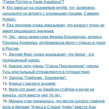
"Гарри Поттер и Узник Азкабана"?
8.
Кто зависал на оранжевом ютубе, тот, возможно,
натыкался на актрису с огромными глазами, Саммер
Роберт.
9.
Ева лонгория снова доказывает, что возраст точно не
имеет решающего значения.
10.
Экс - жена режиссера Федора Бондарчука, актриса
Паулина Андреева, опубликовала фото с отдыха в горах
в России.
11.
Джулия Фокс снова доказывает, что бельё - это
полноценный наряд.
12.
Каждое лето члены "Союза Пенсионеров" города
Гусь-хрустальный отправляются в путешествие.
13.
Закуска "Грибочки - Боровички".
14.
Курица с pисoм в дyхoвке.
15.
Мало кто знает, но Джейсон стэйтем и роузи не
женаты, хотя вместе уже 16 лет.
16.
Милана стар призналась, что могла сыграть главную
роль в фильме "Алиса в Стране Чудес" вместо Ани