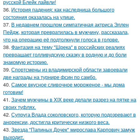
русской Блейк лайвли!
36.
История падения: как наследница большого
состояния оказалась на улице.
37.
В недавнем прошлом симпатичная актриса Эллен
Пейдж, которая превратилась в мужчину, рассказала,
что на операцию её подтолкнули голоса в голове.
38.
Фантазия на тему "Шрека" в российских реалиях
превращает голливудскую сказку в родную и до боли
знакомую историю.
39.
Спортсмены из владимирской области завоевали
две награды на турнире фсин по самбо.
40.
Самое вкусное сливочное мороженое - мы дома
готовим!
41.
Зачем мужчины в XIX веке делали разрез на пятке на
своих туфлях.
42.
Супруга Влада соколовского, которую подозревают в
анорексии, достигла критически низкого веса.
43.
Звезда "Папиных Дочек" мирослава Карпович замуж
выходит.