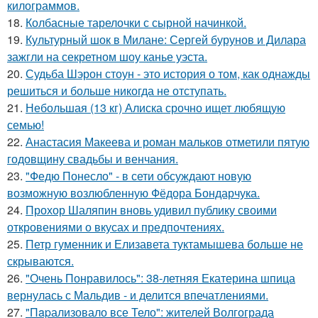
килограммов.
18.
Колбасные тарелочки с сырной начинкой.
19.
Культурный шок в Милане: Сергей бурунов и Дилара
зажгли на секретном шоу канье уэста.
20.
Судьба Шэрон стоун - это история о том, как однажды
решиться и больше никогда не отступать.
21.
Небольшая (13 кг) Алиска срочно ищет любящую
семью!
22.
Анастасия Макеева и роман мальков отметили пятую
годовщину свадьбы и венчания.
23.
"Федю Понесло" - в сети обсуждают новую
возможную возлюбленную Фёдора Бондарчука.
24.
Прохор Шаляпин вновь удивил публику своими
откровениями о вкусах и предпочтениях.
25.
Петр гуменник и Елизавета туктамышева больше не
скрываются.
26.
"Очень Понравилось": 38-летняя Екатерина шпица
вернулась с Мальдив - и делится впечатлениями.
27.
"Пapализовало все Тело": жителей Волгограда