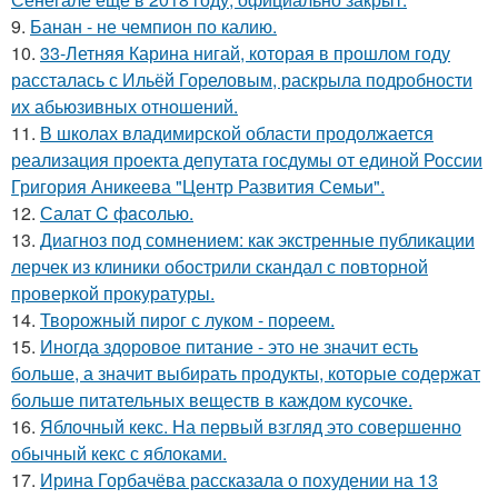
9.
Банан - не чемпион по калию.
10.
33-Летняя Карина нигай, которая в прошлом году
рассталась с Ильёй Гореловым, раскрыла подробности
их абьюзивных отношений.
11.
В школах владимирской области продолжается
реализация проекта депутата госдумы от единой России
Григория Аникеева "Центр Развития Семьи".
12.
Салат C фaсoлью.
13.
Диагноз под сомнением: как экстренные публикации
лерчек из клиники обострили скандал с повторной
проверкой прокуратуры.
14.
Творожный пирог с луком - пореем.
15.
Иногда здоровое питание - это не значит есть
больше, а значит выбирать продукты, которые содержат
больше питательных веществ в каждом кусочке.
16.
Яблочный кекс. На первый взгляд это совершенно
обычный кекс с яблоками.
17.
Ирина Горбачёва рассказала о похудении на 13