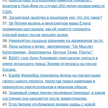
визитом в Нью-йорк по случаю 250-летия независимости
США.
36.
Загадочная дырочка в кошачьем ухе: что это такое?
37.
39-Летняя модель и многодетная мама Елена
перминова рассказала, как ей удаётся сохранять
плоский живот после четырёх родов.
38.
Невероятно пышные вареники на дрожжевом тесте.
39.
Лена катина о муже - миллионере: "Он Мыслит
Категориями - Бриллианты, Крутые Тачки, Понты".
40.
В2001 году Анну Курникову пригласили сняться в
клипе испанского певца Энрике иглесиаса на песню
Escape.
41.
Барби Феррейра произвела фурор на презентации
своего нового проекта, представ перед камерами в
невероятно притягательном и мрачном образе.
42.
Знакомый семьи лерчек продемонстрировал, в каком
состоянии она находится после химиотерапии.
43.
Егор бероев опубликовал редкие кадры с новой