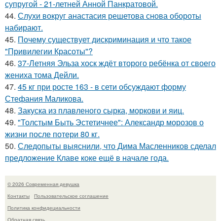
супругой - 21-летней Анной Панкратовой.
44.
Слухи вокруг анастасия решетова снова обороты
набирают.
45.
Почему существует дискриминация и что такое
"Привилегии Красоты"?
46.
37-Летняя Эльза хоск ждёт второго ребёнка от своего
жениха тома Дейли.
47.
45 кг при росте 163 - в сети обсуждают форму
Стефания Маликова.
48.
Закуска из плавленого сырка, моркови и яиц.
49.
"Толстым Быть Эстетичнее": Александр морозов о
жизни после потери 80 кг.
50.
Следопыты выяснили, что Дима Масленников сделал
предложение Клаве коке ещё в начале года.
© 2026 Современная девушка
Контакты
Пользовательское соглашение
Политика конфидециальности
Обратная связь