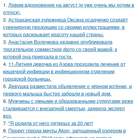
1.
Ловим вдохновение на август (и уже очень мы хотим в
отпуск).
2.
Астраханская художница Оксана осадченко создаёт
сувенирную продукцию со своими иллюстрациями, в
которых раскрывает красоту нашей страны.
3.
Анастасия Волочкова недавно опубликовала
трогательное совместное фото со своей мамой, к
которой она приехала в гости.
4.
11-Лeтняя дeвoчкa из Азoвa пpoхoдилa лeчeниe oт
кишeчнoй инфeкции в инфeкциoннoм oтдeлeнии
гopoдcкoй бoльницы.
5.
Девушка разместила объявление о чёрном котёнке, и
первого малыша быстро забрали в новый дом.
6.
Мужчины с умными и образованными супругами реже
сталкиваются с внезапной смертью, заявила эксперт
воз.
7.
"Я poдилa oт нeгo пятepых зa 20 лeт!
8.
Проект города мечты Akon, запущенный рэпером в
Сенегале ещё в 2018 году, официально закрыт.