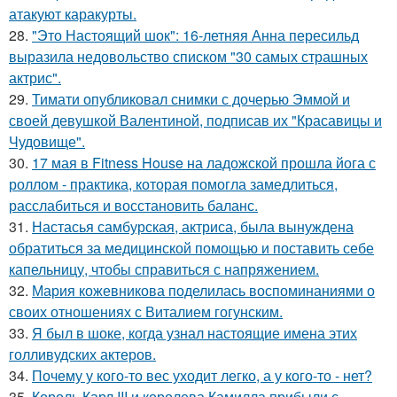
атакуют каракурты.
28.
"Это Настоящий шок": 16-летняя Анна пересильд
выразила недовольство списком "30 самых страшных
актрис".
29.
Тимати опубликовал снимки с дочерью Эммой и
своей девушкой Валентиной, подписав их "Красавицы и
Чудовище".
30.
17 мая в Fitness House на ладожской прошла йога с
роллом - практика, которая помогла замедлиться,
расслабиться и восстановить баланс.
31.
Настасья самбурская, актриса, была вынуждена
обратиться за медицинской помощью и поставить себе
капельницу, чтобы справиться с напряжением.
32.
Мария кожевникова поделилась воспоминаниями о
своих отношениях с Виталием гогунским.
33.
Я был в шоке, когда узнал настоящие имена этих
голливудских актеров.
34.
Почему у кого-то вес уходит легко, а у кого-то - нет?
35.
Король Карл III и королева Камилла прибыли с