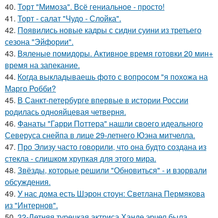
40.
Торт "Мимоза". Всё гениальное - просто!
41.
Торт - салат "Чудо - Слойка".
42.
Появились новые кадры с сидни суини из третьего
сезона "Эйфории".
43.
Вяленые помидоры. Активное время готовки 20 мин+
время на запекание.
44.
Когда выкладываешь фото с вопросом "я похожа на
Марго Робби?
45.
В Санкт-петербурге впервые в истории России
родилась однояйцевая четверня.
46.
Фанаты "Гарри Поттера" нашли своего идеального
Северуса снейпа в лице 29-летнего Юэна митчелла.
47.
Про Элизу часто говорили, что она будто создана из
стекла - слишком хрупкая для этого мира.
48.
Звёзды, которые решили "Обновиться" - и взорвали
обсуждения.
49.
У нас дома есть Шэрон стоун: Светлана Пермякова
из "Интернов".
50.
32-Летняя турецкая актриса Ханде эрчел была