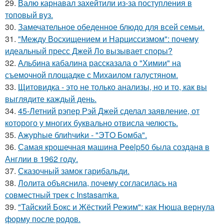
29.
Валю карнавал захейтили из-за поступления в
топовый вуз.
30.
Замечательное обеденное блюдо для всей семьи.
31.
"Между Восхищением и Нарциссизмом": почему
идеальный пресс Джей Ло вызывает споры?
32.
Альбина кабалина рассказала о "Химии" на
съемочной площадке с Михаилом галустяном.
33.
Щитовидка - это не только анализы, но и то, как вы
выглядите каждый день.
34.
45-Летний рэпер Рэй Джей сделал заявление, от
которого у многих буквально отвисла челюсть.
35.
Ажурhые блиhчиkи - "ЭТO Бомба".
36.
Самая крошечная машинa Peelp50 была созданa в
Англии в 1962 году.
37.
Сказочный замок гарибальди.
38.
Лолита объяснила, почему согласилась на
совместный трек с Instasamka.
39.
"Тайский Бокс и Жёсткий Режим": как Нюша вернула
форму после родов.