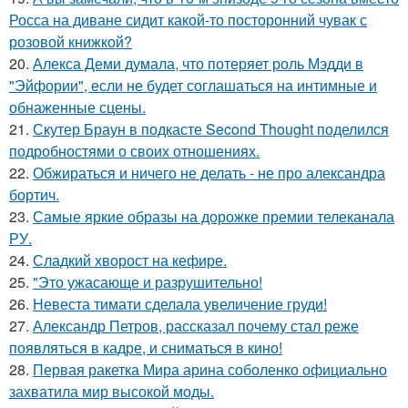
Росса на диване сидит какой-то посторонний чувак с
розовой книжкой?
20.
Алекса Деми думала, что потеряет роль Мэдди в
"Эйфории", если не будет соглашаться на интимные и
обнаженные сцены.
21.
Скутер Браун в подкасте Second Thought поделился
подробностями о своих отношениях.
22.
Обжираться и ничего не делать - не про александра
бортич.
23.
Самые яркие образы на дорожке премии телеканала
РУ.
24.
Сладкий хворост на кефире.
25.
"Это ужасающе и разрушительно!
26.
Невеста тимати сделала увеличение груди!
27.
Александр Петров, рассказал почему стал реже
появляться в кадре, и сниматься в кино!
28.
Первая ракетка Мира арина соболенко официально
захватила мир высокой моды.