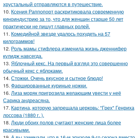
хрустальный отправляются в путешествие.
10.
Ксения Раппопорт раскритиковала современную
киноиндустрию за то, что для женщин старше 50 лет
практически не пишут главных ролей.
11.
Комедийной звезде удалось похудеть на 57
килограммов!
12.
Роль мамы стифлера изменила жизнь дженнифер
кулидж навсегда.
13.
Яблочный кекс. На первый взгляд это совершенно
обычный кекс с яблоками.
14.
Стожки. Очень вкусное и сытное блюдо!
15.
Фаршированные куриные ножки.
16.
Лиза моряк пригрозила желающим увести у неё
Сарика андреасяна.
17.
Картина, которую запрещала церковь: "Грех" Генриха
лоссова (1880 г. ).
18.
Люди обоих полов считают женские лица более
красивыми.
19.
А вы замечали, что в 16-м эпизоде 9-го сезона вместо