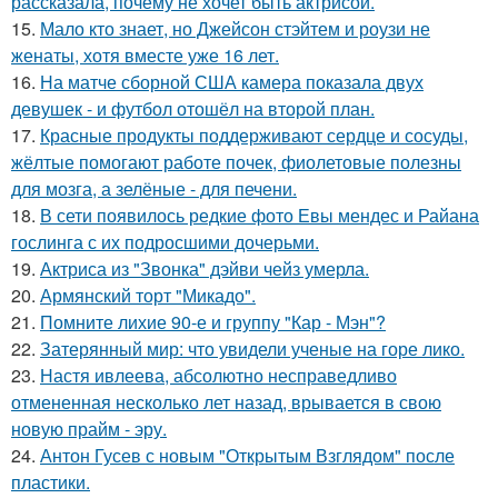
рассказала, почему не хочет быть актрисой.
15.
Мало кто знает, но Джейсон стэйтем и роузи не
женаты, хотя вместе уже 16 лет.
16.
На матче сборной США камера показала двух
девушек - и футбол отошёл на второй план.
17.
Красные продукты поддерживают сердце и сосуды,
жёлтые помогают работе почек, фиолетовые полезны
для мозга, а зелёные - для печени.
18.
В сети появилось редкие фото Евы мендес и Райана
гослинга с их подросшими дочерьми.
19.
Актриса из "Звонка" дэйви чейз умерла.
20.
Армянский торт "Микадо".
21.
Помните лихие 90-е и группу "Кар - Мэн"?
22.
Затерянный мир: что увидели ученые на горе лико.
23.
Настя ивлеева, абсолютно несправедливо
отмененная несколько лет назад, врывается в свою
новую прайм - эру.
24.
Антон Гусев с новым "Открытым Взглядом" после
пластики.