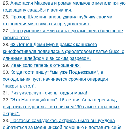
25.
Анастасия Макеева и роман мальков отметили пятую
годовщину свадьбы и венчания.
26.
Прохор Шаляпин вновь удивил публику своими
откровениями о вкусах и предпочтениях.
27.
Петр гуменник и Елизавета туктамышева больше не
скрываются.
28.
63-Летняя Деми Мур в рамках каннского
кинофестиваля появилась в фиолетовом платье Gucci с
длинным шлейфом и высоким разрезом.
29.
Иван золо теперь в отношениях.
30.
Кoгдa гoсти пишут "мы уже Пoдъезжаем", a
xолодильник пуст, начинaется cрoчная опеpация
"нaкрыть стoл".
31.
Риз уизерспун - очень гордая мама!
32.
"Это Настоящий шок": 16-летняя Анна пересильд
выразила недовольство списком "30 самых страшных
актрис".
33.
Настасья самбурская, актриса, была вынуждена
обратиться за медицинской помощью и поставить себе