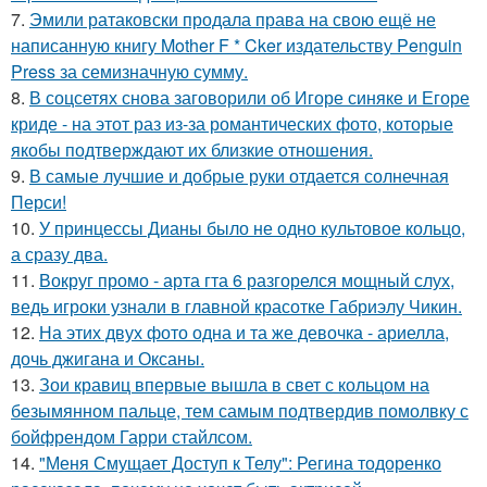
7.
Эмили ратаковски продала права на свою ещё не
написанную книгу Mother F * Cker издательству Penguin
Press за семизначную сумму.
8.
В соцсетях снова заговорили об Игоре синяке и Егоре
криде - на этот раз из-за романтических фото, которые
якобы подтверждают их близкие отношения.
9.
В самые лучшие и добрые руки отдается солнечная
Перси!
10.
У принцессы Дианы было не одно культовое кольцо,
а сразу два.
11.
Вокруг промо - арта гта 6 разгорелся мощный слух,
ведь игроки узнали в главной красотке Габриэлу Чикин.
12.
На этих двух фото одна и та же девочка - ариелла,
дочь джигана и Оксаны.
13.
Зои кравиц впервые вышла в свет с кольцом на
безымянном пальце, тем самым подтвердив помолвку с
бойфрендом Гарри стайлсом.
14.
"Меня Смущает Доступ к Телу": Регина тодоренко