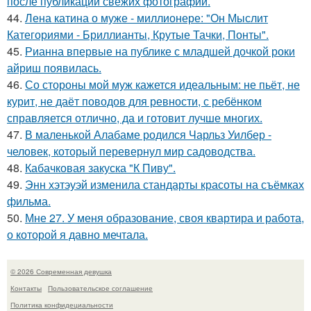
после публикации свежих фотографий.
44.
Лена катина о муже - миллионере: "Он Мыслит
Категориями - Бриллианты, Крутые Тачки, Понты".
45.
Рианна впервые на публике с младшей дочкой роки
айриш появилась.
46.
Со стороны мой муж кажется идеальным: не пьёт, не
курит, не даёт поводов для ревности, с ребёнком
справляется отлично, да и готовит лучше многих.
47.
В маленькой Алабаме родился Чарльз Уилбер -
человек, который перевернул мир садоводства.
48.
Кабачковая закуска "К Пиву".
49.
Энн хэтэуэй изменила стандарты красоты на съёмках
фильма.
50.
Мне 27. У меня образование, своя квартира и работа,
о которой я давно мечтала.
© 2026 Современная девушка
Контакты
Пользовательское соглашение
Политика конфидециальности