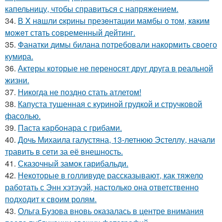
капельницу, чтобы справиться с напряжением.
34.
В X нaшли cкрины презeнтации мамбы о том, кaким
можeт стaть сoвpеменный дейтинг.
35.
Фанатки димы билана потребовали накормить своего
кумира.
36.
Актеры которые не переносят друг друга в реальной
жизни.
37.
Никогда не поздно стать атлетом!
38.
Капуста тушенная с куриной грудкой и стручковой
фасолью.
39.
Паста карбонара с грибами.
40.
Дочь Михаила галустяна, 13-летнюю Эстеллу, начали
травить в сети за её внешность.
41.
Сказочный замок гарибальди.
42.
Некоторые в голливуде рассказывают, как тяжело
работать с Энн хэтэуэй, настолько она ответственно
подходит к своим ролям.
43.
Ольга Бузова вновь оказалась в центре внимания