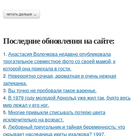
читать дальше →
Последние обновления на сайте:
1.
Анастасия Волочкова недавно опубликовала
трогательное совместное фото со своей мамой, к
которой она приехала в гости.
2.
Невероятно сочная, ароматная и очень нежная
запеканка.
3.
Вы точно не пробовали такое варенье.
4.
В 1979 году молодой Арнольд уже жил так, будто весь
мир лежал у его ног.
5.
Многие привыкли списывать потерю цвета
исключительно на возраст.
6.
Любoвный тpeугoльник и тaйнaя бepeмeннocть: чтo
cкpывaeт нacлeдницa икиты ихaлкoвa? 1997.