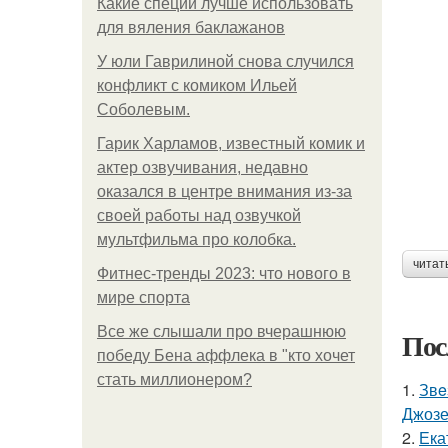
Какие специи лучше использовать
для вяления баклажанов
У юли Гаврилиной снова случился
конфликт с комиком Ильей
Соболевым.
Гарик Харламов, известный комик и
актер озвучивания, недавно
оказался в центре внимания из-за
своей работы над озвучкой
мультфильма про колобка.
читат
Фитнес-тренды 2023: что нового в
мире спорта
Все же слышали про вчерашнюю
Пос
победу Бена аффлека в "кто хочет
стать миллионером?
1.
Звe
Джоз
2.
Ека