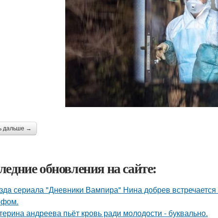
ь дальше →
ледние обновления на сайте:
здa сериала "Дневники Вампира" Нина добрев встречается
ефом.
терина андреева пьёт кровь ради молодости - буквально.