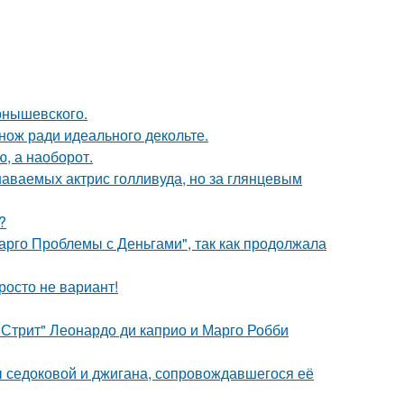
рнышевского.
нож ради идеального декольте.
ю, а наоборот.
наваемых актрис голливуда, но за глянцевым
?
арго Проблемы с Деньгами", так как продолжала
росто не вариант!
 Стрит" Леонардо ди каприо и Марго Робби
ы седоковой и джигана, сопровождавшегося её