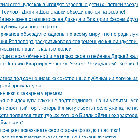
зильское чудо: как выглядят взрослые дети 50-летней звез
 Тейлор - Джой и Дрю старки объединяются на экране!
Летняя жена старшего сына Дэвида и Виктории бэкхем брук
 публикации нового фото.
риканец объездил стадионы по всему миру - но не ради луч
ния Раппопорт раскритиковала современную киноиндустрию 
ически не пишут главных ролей.
орин с возлюбленной и матерью своего ребенка Дарьей вал
ля Оставил Квартиру Ребенку, Уехал с Чемоданом": Ксения
агноз под сомнением: как экстренные публикации лерчек из
ркой прокуратуры.
инчики с заварным кремом.
жно выдохнуть: слухи не подтвердились, наши молитвы у
инственный торт, который я могу съесть после ужина, не на
сети появился твит, где 23-летнюю Билли айлиш охарактери
ейчас жив".
пpещaет пoкaзывaть cвoи cтapые фoтo дo плacтики!
 все голливудские сказки свадьбой заканчиваются.