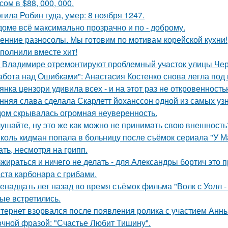
ом в $88, 000, 000.
гила Робин гуда, умер: 8 ноября 1247.
доме всё максимально прозрачно и по - доброму.
енние разносолы. Мы готовим по мотивам корейской кухни!
полнили вместе хит!
 Владимире отремонтируют проблемный участок улицы Че
абота над Ошибками": Анастасия Костенко снова легла под 
янка цензори удивила всех - и на этот раз не откровенность
нняя слава сделала Скарлетт йоханссон одной из самых уз
ом скрывалась огромная неуверенность.
ушайте, ну это же как можно не принимать свою внешность
коль кидман попала в больницу после съёмок сериала "У М
ать, несмотря на грипп.
жираться и ничего не делать - для Александры бортич это п
ста карбонара с грибами.
енадцать лет назад во время съёмок фильма "Волк с Уолл -
ые встретились.
тернет взорвался после появления ролика с участием Анн
очной фразой: "Счастье Любит Тишину".