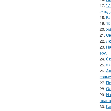
17.
"И
эктод
18.
Ка
19.
15
20.
Ум
21.
Он
22.
Лю
23.
На
эру.
24.
Ск
25.
37
26.
Ал
совме
27.
Пе
28.
Ол
29.
Из
пласт
30.
Га