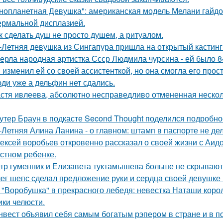
нопланетная Девушка": американская модель Мелани гайдос
ермальной дисплазией.
к сделать душ не просто душем, а ритуалом.
-Летняя девушка из Сингапура пришла на открытый кастинг
ерла народная артистка Ссср Людмила чурсина - ей было 84
 изменил ей со своей ассистенткой, но она смогла его прост
ди уже а дельфин нет сдались.
стя ивлеева, абсолютно несправедливо отмененная несколь
утер Браун в подкасте Second Thought поделился подробно
-Летняя Алина Ланина - о главном: штамп в паспорте не де
ексей воробьев откровенно рассказал о своей жизни с Аидо
стном ребенке.
тр гуменник и Елизавета туктамышева больше не скрывают
ег шепс сделал предложение руки и сердца своей девушке
 "Воробушка" в прекрасного лебедя: невестка Наташи кор
ики челюсти.
нвест объявил себя самым богатым рэпером в стране и в п