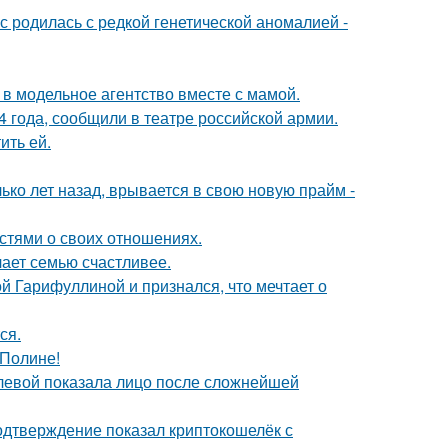
 родилась с редкой генетической аномалией -
 в модельное агентство вместе с мамой.
 года, сообщили в театре российской армии.
ить ей.
ко лет назад, врывается в свою новую прайм -
стями о своих отношениях.
лает семью счастливее.
й Гарифуллиной и признался, что мечтает о
ся.
 Полине!
олевой показала лицо после сложнейшей
одтверждение показал криптокошелёк с