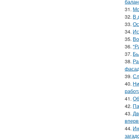
баланс
31.
Мо
32.
В 
33.
Ос
34.
Ис
35.
Во
36.
"Р
37.
Бь
38.
Ра
фасад
39.
Сл
40.
Ни
работ
41.
Об
42.
Па
43.
Дв
вперв
44.
Ин
загад