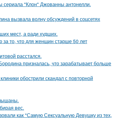
ды сериала "Клон" Джованны антонелли.
лина вызвала волну обсуждений в соцсетях
ших мест, а ради худших.
за то, что для женщин старше 50 лет
итовой расстался.
 Бородина призналась, что зарабатывает больше
 клиники обострили скандал с повторной
слышаны.
бирая вес.
зовали как "Самую Сексуальную Девушку из тех,