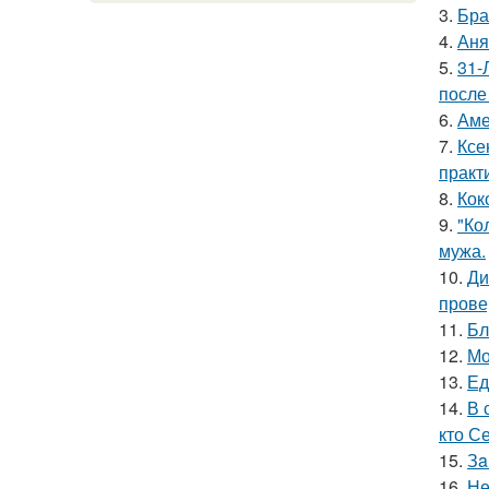
3.
Бра
4.
Аня
5.
31-
после
6.
Аме
7.
Ксе
практ
8.
Кок
9.
"Ко
мужа.
10.
Ди
прове
11.
Бл
12.
Мо
13.
Ед
14.
В 
кто С
15.
Зa
16.
Не