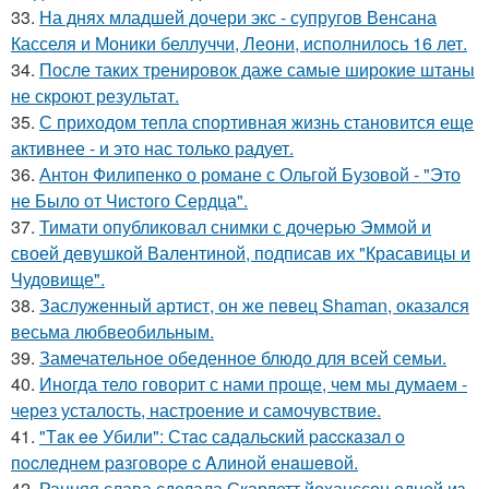
33.
На днях младшей дочери экс - супругов Венсана
Касселя и Моники беллуччи, Леони, исполнилось 16 лет.
34.
После таких тренировок даже самые широкие штаны
не скроют результат.
35.
С приходом тепла спортивная жизнь становится еще
активнее - и это нас только радует.
36.
Антон Филипенко о романе с Ольгой Бузовой - "Это
не Было от Чистого Сердца".
37.
Тимати опубликовал снимки с дочерью Эммой и
своей девушкой Валентиной, подписав их "Красавицы и
Чудовище".
38.
Заслуженный артист, он же певец Shaman, оказался
весьма любвеобильным.
39.
Замечательное обеденное блюдо для всей семьи.
40.
Иногда тело говорит с нами проще, чем мы думаем -
через усталость, настроение и самочувствие.
41.
"Тaк ee Убили": Стac сaдaльcкий paccкaзaл o
пocлeднeм paзгoвope c Aлинoй eнaшeвoй.
42.
Ранняя слава сделала Скарлетт йоханссон одной из