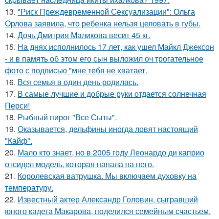
13.
"Риск Преждевременной Сексуализации": Ольга
Орлова заявила, что ребенка нельзя целовать в губы.
14.
Дочь Дмитрия Маликова весит 45 кг.
15.
На днях исполнилось 17 лет, как ушел Майкл Джексон
- и в память об этом его сын выложил оч трогательное
фото с подписью "мне тебя не хватает.
16.
Вся семья в один день родилась.
17.
В самые лучшие и добрые руки отдается солнечная
Перси!
18.
Рыбный пирог "Все Сыты".
19.
Оказывается, дельфины иногда ловят настоящий
"Кайф".
20.
Мало кто знает, но в 2005 году Леонардо ди каприо
отсидел модель, которая напала на него.
21.
Королевская ватрушка. Мы включаем духовку на
температуру.
22.
Известный актер Александр Головин, сыгравший
юного кадета Макарова, поделился семейным счастьем.