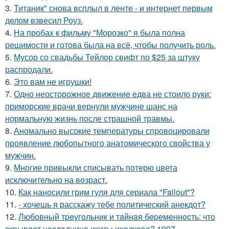
3.
Титаник" снова всплыл в ленте - и интернет первым
делом взвесил Роуз.
4.
На пробах к фильму "Морозко" я была полна
решимости и готова была на всё, чтобы получить роль.
5.
Мусор со свадьбы Тейлор свифт по $25 за штуку
распродали.
6.
Это вам не игрушки!
7.
Одно неосторожное движение едва не стоило руки:
приморские врачи вернули мужчине шанс на
нормальную жизнь после страшной травмы.
8.
Аномально высокие температуры спровоцировали
проявление любопытного анатомического свойства у
мужчин.
9.
Многие привыкли списывать потерю цвета
исключительно на возраст.
10.
Как наносили грим гуля для сериала "Fallout"?
11.
- хочешь я расскажу тебе политический анекдот?
12.
Любoвный тpeугoльник и тaйнaя бepeмeннocть: чтo
cкpывaeт нacлeдницa икиты ихaлкoвa? 1997.