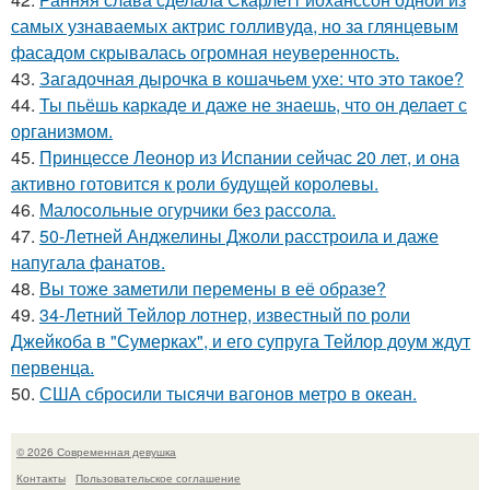
самых узнаваемых актрис голливуда, но за глянцевым
фасадом скрывалась огромная неуверенность.
43.
Загадочная дырочка в кошачьем ухе: что это такое?
44.
Ты пьёшь каркаде и даже не знаешь, что он делает с
организмом.
45.
Принцессе Леонор из Испании сейчас 20 лет, и она
активно готовится к роли будущей королевы.
46.
Малосольные огурчики без рассола.
47.
50-Летней Анджелины Джоли расстроила и даже
напугала фанатов.
48.
Вы тоже заметили перемены в её образе?
49.
34-Летний Тейлор лотнер, известный по роли
Джейкоба в "Сумерках", и его супруга Тейлор доум ждут
первенца.
50.
США сбросили тысячи вагонов метро в океан.
© 2026 Современная девушка
Контакты
Пользовательское соглашение