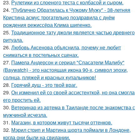
23.
Рулетики из слоеного теста с колбасой и сыром.
24.
"Публично Обратилась к Чужому Мужу" - 38-летняя
Кристина асмус трогательно поздравила с днём
рождения режиссёра Клима шипенко.
25.
Традиционное тату джоли является частью древнего
ритуала.
26.
Любовь Аксенова объяснила, почему не любит
сниматься в постельных сценах.
27.
Памела Андерсон и сериал "Спасатели Малибу"
(Baywatch) - это настоящая икона 90-х, символ эпохи,
солнца, пляжей и красных купальников!
28.
Горячий душ - это твой враг.
29.
Он изменил ей со своей ассистенткой, но она смогла
его простить ей.
30.
Ветеринар из артема в Таиланде после знакомства с
мужчиной исчезла.
31.
Магазин, в котором живут тысячи оттенков.
32.
Мэрил стрип и Мартина шорта поймали в Лондоне,
когда они были на свидании.