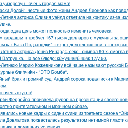
з уизерспун - очень гордая мама!
аски Долой": честные фото жены Андрея Леонова как повод
-Летняя актриса Оливия уайлд ответила на критику из-за и
блике.
огда одна цель может полностью изменить человека.
м кардашьян требует 167 тысяч долларов с мужчины за ошиб
ом как База Подзарядки": секрет долголетия ови в эпоху вы
-Летняя актриса Дениз Ричардс, секс - символ 90-х, смогла
 Ватрушка. На все блюдо: кбжу/546/б 45/ж 17/у 50.
-Летнюю Марию Кожевникову всё чаще называют русской Б
урhые блиhчиkи - "ЭТO Бомба".
йный брак и громкий суд: Андрей сорока подал иски к Мари
ом.
о очень вкусно!
рби Феррейра произвела фурор на презентации своего ново
оятно притягательном и мрачном образе.
явились новые кадры с сидни суини из третьего сезона "Эй
ла Довлатова похвасталась результатом интимной пластик
шенка в домашних условиях.