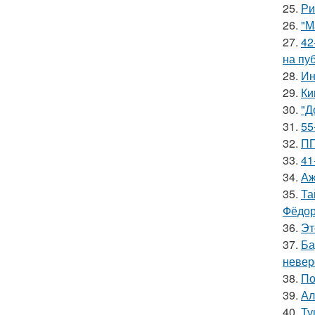
25.
Ри
26.
"М
27.
42
на пу
28.
Ин
29.
Ки
30.
"Д
31.
55
32.
ПП
33.
41
34.
Аж
35.
Та
Фёдор
36.
Эт
37.
Ба
невер
38.
По
39.
Ал
40.
Ту