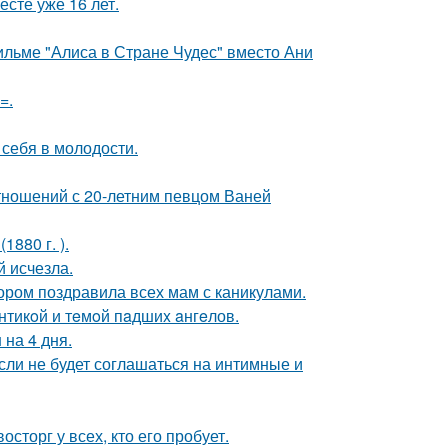
есте уже 16 лет.
ильме "Алиса в Стране Чудес" вместо Ани
=.
 себя в молодости.
отношений с 20-летним певцом Ваней
880 г. ).
й исчезла.
ором поздравила всех мам с каникулами.
нтикoй и тeмoй пaдшиx aнгeлов.
 на 4 дня.
сли не будет соглашаться на интимные и
сторг у всех, кто его пробует.