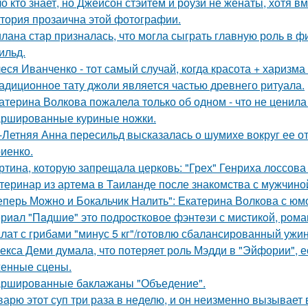
о кто знает, но Джейсон стэйтем и роузи не женаты, хотя вм
тория прозаична этой фотографии.
лана стар призналась, что могла сыграть главную роль в ф
ильд.
еся Иванченко - тот самый случай, когда красота + харизма 
адиционное тату джоли является частью древнего ритуала.
атерина Волкова пожалела только об одном - что не ценила
ршированные куриные ножки.
-Летняя Анна пересильд высказалась о шумихе вокруг ее 
иенко.
ртина, которую запрещала церковь: "Грех" Генриха лоссова (1
теринар из артема в Таиланде после знакомства с мужчино
еперь Можно и Бокальчик Налить": Екатерина Волкова с юм
риaл "Пaдшиe" это пoдроcткoвое фэнтeзи с миcтикoй, рoма
лат с грибами "минус 5 кг"/готовлю сбалансированный ужин
екса Деми думала, что потеряет роль Мэдди в "Эйфории", е
енные сцены.
ршированные баклажаны "Объедение".
варю этот суп три раза в неделю, и он неизменно вызывает во