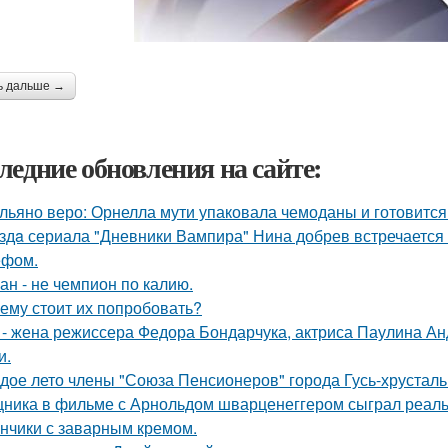
ь дальше →
ледние обновления на сайте:
льяно веро: Орнелла мути упаковала чемоданы и готовится
здa сериала "Дневники Вампира" Нина добрев встречается
ефом.
ан - не чемпион по калию.
ему стоит их попробовать?
 - жена режиссера Федора Бондарчука, актриса Паулина Анд
и.
дое лето члены "Союза Пенсионеров" города Гусь-хрустал
ника в фильме с Арнольдом шварценеггером сыграл реальны
нчики с заварным кремом.