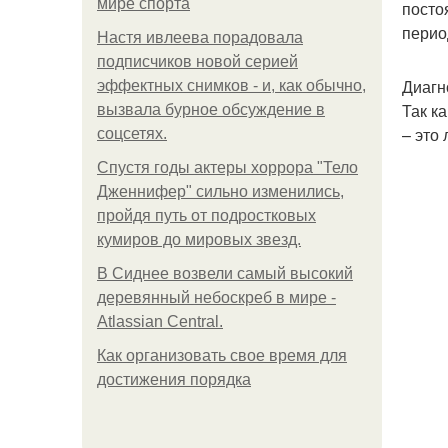
мире спорта
посто
перио
Настя ивлеева порадовала
подписчиков новой серией
Диагн
эффектных снимков - и, как обычно,
Так к
вызвала бурное обсуждение в
– это
соцсетях.
Спустя годы актеры хоррора "Тело
Дженнифер" сильно изменились,
пройдя путь от подростковых
кумиров до мировых звезд.
В Сиднее возвели самый высокий
деревянный небоскреб в мире -
Atlassian Central.
Как организовать свое время для
достижения порядка