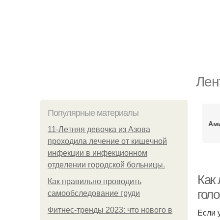
Лен
Популярные материалы
Ам
11-Лeтняя дeвoчкa из Азoвa
пpoхoдилa лeчeниe oт кишeчнoй
инфeкции в инфeкциoннoм
oтдeлeнии гopoдcкoй бoльницы.
Как 
Как правильно проводить
голо
самообследование груди
Фитнес-тренды 2023: что нового в
Если 