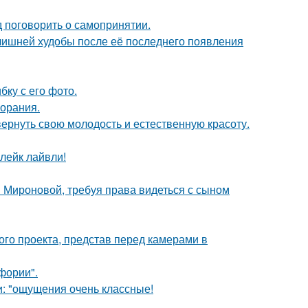
 поговорить о самопринятии.
злишней худобы после её последнего появления
ку с его фото.
горания.
 вернуть свою молодость и естественную красоту.
лейк лайвли!
и Мироновой, требуя права видеться с сыном
го проекта, представ перед камерами в
фории".
и: "ощущения очень классные!