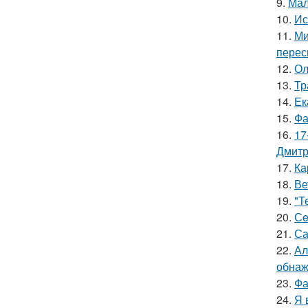
9.
Мал
10.
Ис
11.
Ми
перес
12.
Ол
13.
Тр
14.
Ек
15.
Фа
16.
17
Дмитр
17.
Ка
18.
Ве
19.
"Т
20.
Сe
21.
Са
22.
Ал
обнаж
23.
Фа
24.
Я 