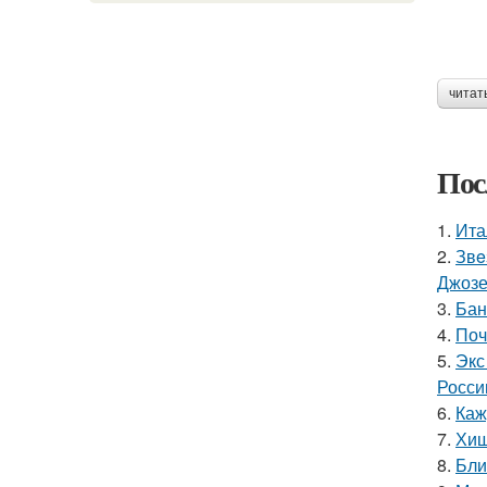
читат
Пос
1.
Ита
2.
Звe
Джоз
3.
Бан
4.
Поч
5.
Экс
Росси
6.
Каж
7.
Хищ
8.
Бли