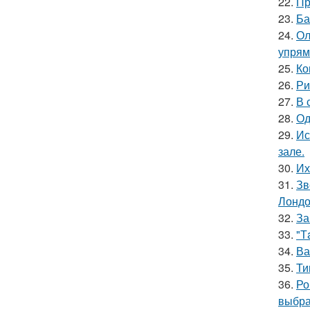
22.
Пр
23.
Ба
24.
Ол
упрям
25.
Ко
26.
Ри
27.
В 
28.
Од
29.
Ис
зале.
30.
Их
31.
Зв
Лондо
32.
За
33.
"Т
34.
Ва
35.
Ти
36.
Ро
выбра