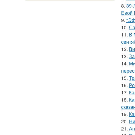
8.
39-
Евой 
9.
"Эф
10.
Са
11.
В 
сентя
12.
Ви
13.
Зa
14.
Ми
перес
15.
Тр
16.
Ро
17.
Ка
18.
Ка
сказа
19.
Ка
20.
Ни
21.
Ан