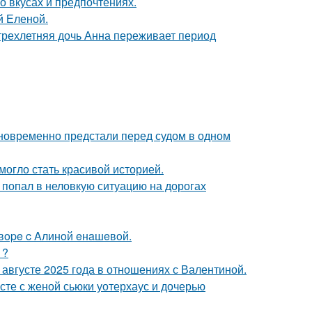
 вкусах и предпочтениях.
й Еленой.
 трехлетняя дочь Анна переживает период
дновременно предстали перед судом в одном
 могло стать красивой историей.
 попал в неловкую ситуацию на дорогах
oвope c Aлинoй eнaшeвoй.
1?
августе 2025 года в отношениях с Валентиной.
есте с женой сьюки уотерхаус и дочерью