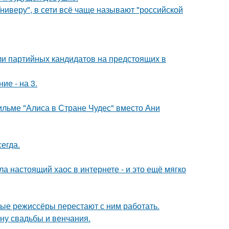
ниверу", в сети всё чаще называют "российской
ли партийных кандидатов на предстоящих в
ие - на 3.
ильме "Алиса в Стране Чудес" вместо Ани
егда.
а настоящий хаос в интернете - и это ещё мягко
ые режиссёры перестают с ним работать.
ну свадьбы и венчания.