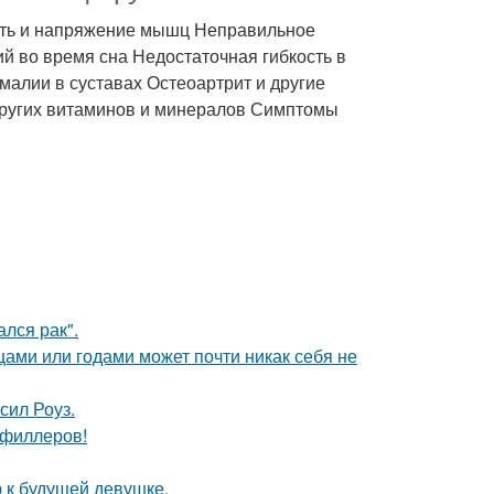
ость и напряжение мышц Неправильное
й во время сна Недостаточная гибкость в
алии в суставах Остеоартрит и другие
других витаминов и минералов Симптомы
лся рак".
цами или годами может почти никак себя не
сил Роуз.
т филлеров!
 к будущей девушке.