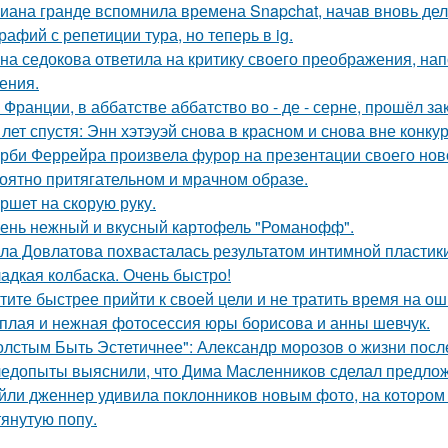
иана гранде вспомнила времена Snapchat, начав вновь де
рафий с репетиции тура, но теперь в ig.
на седокова ответила на критику своего преображения, на
ения.
 Франции, в аббатстве аббатство во - де - серне, прошёл з
 лет спустя: Энн хэтэуэй снова в красном и снова вне конку
рби Феррейра произвела фурор на презентации своего ново
оятно притягательном и мрачном образе.
ршет на скорую руку.
ень нежный и вкусный картофель "Романофф".
ла Довлатова похвасталась результатом интимной пластик
адкая колбаска. Очень быстро!
тите быстрее прийти к своей цели и не тратить время на о
плая и нежная фотосессия юры борисова и анны шевчук.
олстым Быть Эстетичнее": Александр морозов о жизни после
едопыты выяснили, что Дима Масленников сделал предложе
йли дженнер удивила поклонников новым фото, на котором
тянутую попу.