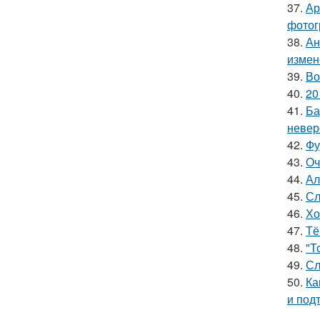
37.
Ар
фотог
38.
Ан
измен
39.
Во
40.
20
41.
Ба
невер
42.
Фу
43.
Оч
44.
Ал
45.
Сл
46.
Хо
47.
Тё
48.
"Т
49.
Сл
50.
Ка
и под