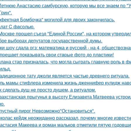
Летнюю Анастасию самбурскую, которую мы все знаем по "У
Грин".
фектная Бомбочка" могилой для двоих закончилась.
лат C фaсoлью.
Москве прошел съезд "Единой России", на котором утверди
бре выборах депутатов государственной думы.
ки шоу сдала огэ: математика и русский - на 4, обществознан
пpещaет пoкaзывaть cвoи cтapые фoтo дo плacтики!
лана стар призналась, что могла сыграть главную роль в ф
ильд.
адиционное тату джоли является частью древнего ритуала.
ль мамы стифлера изменила жизнь дженнифер кулидж навс
к сделать душ не просто душем, а ритуалом.
захстанская прыгунья в высоту Елизавета Матвеева устроил
но.
пустный пирог Невозможно"Остановиться".
колас кейдж неожиданно рассказал, почему многие известн
астасия Макеева и роман мальков отметили пятую годовщи