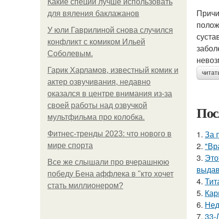
Какие специи лучше использовать
Причи
для вяления баклажанов
полож
У юли Гаврилиной снова случился
суста
конфликт с комиком Ильей
забол
Соболевым.
невоз
Гарик Харламов, известный комик и
читат
актер озвучивания, недавно
оказался в центре внимания из-за
своей работы над озвучкой
Пос
мультфильма про колобка.
1.
За 
Фитнес-тренды 2023: что нового в
2.
"Вр
мире спорта
3.
Это
Все же слышали про вчерашнюю
выдав
победу Бена аффлека в "кто хочет
4.
Тит
стать миллионером?
5.
Кар
6.
Нед
7.
33-