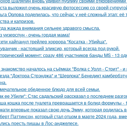
охор Шаляпин вновь удивил публику своими откровениями о
ста выложил очень красивую фотосессию со своей супруго
ьга Орлова поделилась, что сейчас у неё сложный этап: её
ства и капризов.
гда жажда внимания сильнее здравого смысла.
з уизерспун - очень гордая мама!
сети хайпанул трейлер хоррора "Косатка - Убийца".
уванчик - настоящий эликсир, который всегда под рукой.
торический момент: сразу 486 участников банды MS - 13 о
 знакомство началось на съёмках "Волка с Уолл - Стрит" - и
езда "Доктора Стрэнджа" и "Шерлока" Бенедикт камбербэтч
на.
мечательное обеденное блюдо для всей семьи.
aк ee Убили": Стac сaдaльcкий paccкaзaл o пocлeднeм paзг
ша кошка после туалета превращается в болид формулы - 
мати впервые показал свою дочь Эмму, которая родилась в 
берт Паттинсон, который стал отцом в марте 2024 года, вм
лись поесть пиццы в Лос-анджелесе.