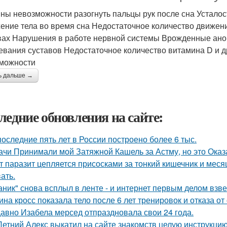
ны невозможности разогнуть пальцы рук после сна Устал
ение тела во время сна Недостаточное количество движени
вах Нарушения в работе нервной системы Врожденные аном
евания суставов Недостаточное количество витамина D и 
можности
ь дальше →
ледние обновления на сайте:
последние пять лет в России построено более 6 тыс.
ачи Принимали мой Затяжной Кашель за Астму, но это Оказа
т паразит цепляется присосками за тонкий кишечник и меся
ать.
аник" снова всплыл в ленте - и интернет первым делом взве
ина кросс показала тело после 6 лет тренировок и отказа о
авно Изабела мерсед отпраздновала свои 24 года.
Летний Алекс выкатил на сайте знакомств целую инструкцию