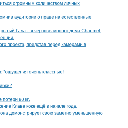
литься огромным количеством личных
помнив аудитории о праве на естественные
акрытый Гала - вечер ювелирного дома Chaumet.
ренции.
го проекта, представ перед камерами в
и: "ощущения очень классные!
шибки?
 потери 80 кг.
ние Клаве коке ещё в начале года.
 она демонстрирует свою заметно уменьшенную