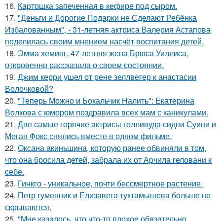
16.
Картошка запеченная в кефире под сыром.
17.
"Деньги и Дорогие Подарки не Сделают Ребёнка
Избалованным", - 31-летняя актриса Валерия Астапова
поделилась своим мнением насчёт воспитания детей.
18.
Эмма хеминг, 47-летняя жена Брюса Уиллиса,
откровенно рассказала о своем состоянии.
19.
Джим керри ушел от рене зеллвегер к анастасии
Волочковой?
20.
"Теперь Можно и Бокальчик Налить": Екатерина
Волкова с юмором поздравила всех мам с каникулами.
21.
Две самые горячие актрисы голливуда сидни Суини и
Меган Фокс снялись вместе в одном фильме.
22.
Оксана акиньшина, которую ранее обвиняли в том,
что она бросила детей, забрала их от Арчила геловани к
себе.
23.
Гинкго - уникальное, почти бессмертное растение.
24.
Петр гуменник и Елизавета туктамышева больше не
скрываются.
25.
"Мне казалось, что что-то плохое обязательно