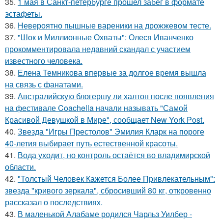
35.
1 мая в Санкт-петербурге прошел забег в формате
эстафеты.
36.
Невероятно пышные вареники на дрожжевом тесте.
37.
"Шок и Миллионные Охваты": Олеся Иванченко
прокомментировала недавний скандал с участием
известного человека.
38.
Елена Темникова впервые за долгое время вышла
на связь с фанатами.
39.
Австралийскую блогершу ли халтон после появления
на фестивале Coachella начали называть "Самой
Красивой Девушкой в Мире", сообщает New York Post.
40.
Звезда "Игры Престолов" Эмилия Кларк на пороге
40-летия выбирает путь естественной красоты.
41.
Вода уходит, но контроль остаётся во владимирской
области.
42.
"Толстый Человек Кажется Более Привлекательным":
звезда "кривого зеркала", сбросивший 80 кг, откровенно
рассказал о последствиях.
43.
В маленькой Алабаме родился Чарльз Уилбер -