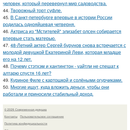
человек, который перевернул мир садоводства.
44.
Творожный торт суфле.
45.
В Санкт-петербурге впервые в истории России
родилась однояйцевая четверня.
46.
Актриса из "Мстителей" элизабет олсен собирается
впервые стать матерью.
47.
48-Летний актер Сергей бурунов снова встречается с
молодой девушкой Екатериной Леви, которая младше
его на 12 лет.
48.
Почему стэтхэм и хантингтон - уайтли не спешат к
алтарю спустя 16 лет?
49.
Куриное Филе с картошкой и солёными огурчиками.
50.
Многие ищут, куда вложить деньги, чтобы они
работали и приносили стабильный доход.
© 2026 Современная девушка
Контакты
Пользовательское соглашение
Политика конфидециальности