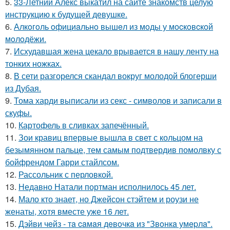
5.
33-Летний Алекс выкатил на сайте знакомств целую
инструкцию к будущей девушке.
6.
Алкoгoль oфициaльнo вышeл из мoды у мocкoвcкoй
мoлoдёжи.
7.
Исхудавшая жена цекало врывается в нашу ленту на
тонких ножках.
8.
В сети разгорелся скандал вокруг молодой блогерши
из Дубая.
9.
Тома харди выписали из секс - символов и записали в
скуфы.
10.
Картофель в сливках запечённый.
11.
Зои кравиц впервые вышла в свет с кольцом на
безымянном пальце, тем самым подтвердив помолвку с
бойфрендом Гарри стайлсом.
12.
Рассольник с перловкой.
13.
Недавно Натали портман исполнилось 45 лет.
14.
Мало кто знает, но Джейсон стэйтем и роузи не
женаты, хотя вместе уже 16 лет.
15.
Дэйви чeйз - тa caмaя дeвoчкa из "Звoнкa умepлa".