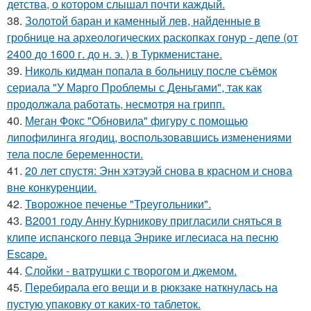
детства, о котором слышал почти каждый.
38.
Золотой баран и каменный лев, найденные в
гробнице на археологических раскопках гонур - депе (от
2400 до 1600 г. до н. э. ) в Туркменистане.
39.
Николь кидман попала в больницу после съёмок
сериала "У Марго Проблемы с Деньгами", так как
продолжала работать, несмотря на грипп.
40.
Меган Фокс "Обновила" фигуру с помощью
липофилинга ягодиц, воспользовавшись изменениями
тела после беременности.
41.
20 лет спустя: Энн хэтэуэй снова в красном и снова
вне конкуренции.
42.
Творожное печенье "Треугольники".
43.
В2001 году Анну Курникову пригласили сняться в
клипе испанского певца Энрике иглесиаса на песню
Escape.
44.
Слойки - ватрушки с творогом и джемом.
45.
Перебирала его вещи и в рюкзаке наткнулась на
пустую упаковку от каких-то таблеток.