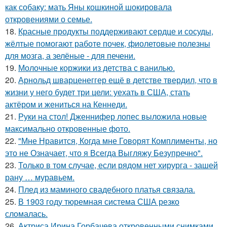
как собаку: мать Яны кошкиной шокировала
откровениями о семье.
18.
Красные продукты поддерживают сердце и сосуды,
жёлтые помогают работе почек, фиолетовые полезны
для мозга, а зелёные - для печени.
19.
Молочные коржики из детства с ванилью.
20.
Арнольд шварценеггер ещё в детстве твердил, что в
жизни у него будет три цели: уехать в США, стать
актёром и жениться на Кеннеди.
21.
Руки на стол! Дженнифер лопес выложила новые
максимально откровенные фото.
22.
"Мне Нравится, Когда мне Говорят Комплименты, но
это не Означает, что я Всегда Выгляжу Безупречно".
23.
Только в том случае, если рядом нет хирурга - зашей
рану … муравьем.
24.
Плед из маминого свадебного платья связала.
25.
В 1903 году тюремная система США резко
сломалась.
26.
Актриса Ирина Горбачева откровенными снимками