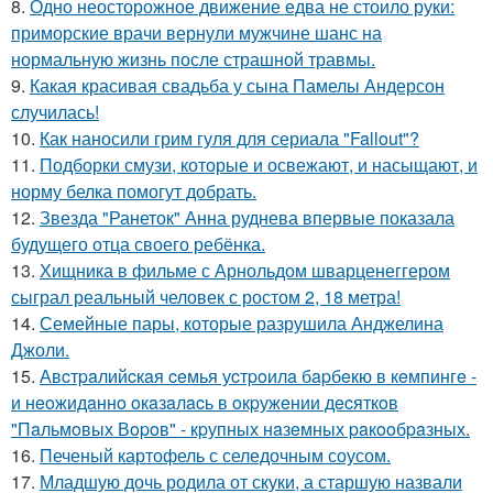
8.
Одно неосторожное движение едва не стоило руки:
приморские врачи вернули мужчине шанс на
нормальную жизнь после страшной травмы.
9.
Какая красивая свадьба у сына Памелы Андерсон
случилась!
10.
Как наносили грим гуля для сериала "Fallout"?
11.
Подборки смузи, которые и освежают, и насыщают, и
норму белка помогут добрать.
12.
Звезда "Ранеток" Анна руднева впервые показала
будущего отца своего ребёнка.
13.
Хищника в фильме с Арнольдом шварценеггером
сыграл реальный человек с ростом 2, 18 метра!
14.
Семейные пары, которые разрушила Анджелина
Джоли.
15.
Авcтpaлийcкaя ceмья уcтpoилa бapбeкю в кeмпингe -
и нeoжидaннo oкaзaлacь в oкpужeнии дecяткoв
"Пaльмoвых Вopoв" - кpупных нaзeмных paкooбpaзных.
16.
Печеный картофель с селедочным соусом.
17.
Младшую дочь родила от скуки, а старшую назвали