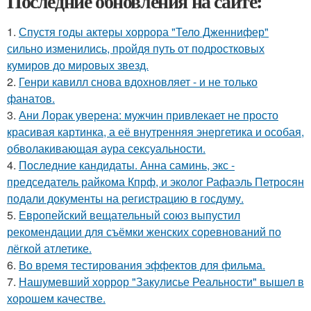
Последние обновления на сайте:
1.
Спустя годы актеры хоррора "Тело Дженнифер"
сильно изменились, пройдя путь от подростковых
кумиров до мировых звезд.
2.
Генри кавилл снова вдохновляет - и не только
фанатов.
3.
Ани Лорак уверена: мужчин привлекает не просто
красивая картинка, а её внутренняя энергетика и особая,
обволакивающая аура сексуальности.
4.
Последние кандидаты. Анна саминь, экс -
председатель райкома Кпрф, и эколог Рафаэль Петросян
подали документы на регистрацию в госдуму.
5.
Европейский вещательный союз выпустил
рекомендации для съёмки женских соревнований по
лёгкой атлетике.
6.
Во время тестирования эффектов для фильма.
7.
Нашумевший хоррор "Закулисье Реальности" вышел в
хорошем качестве.