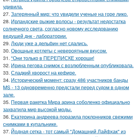
удивила.
27.
Затерянный мир: что увидели ученые на горе лико.
28.
Ирландские рыжие волосы - результат недостатка
солнечного света, согласно новому исследованию
ведущей днк - лаборатории.
29.
Люди уже а дельфин нет сдались.
30.
Овощные котлеты с невероятным вкусом.
31.
"Они только в ПЕРЕПИСКЕ хороши!
32.
Ирина пегова снимок с возлюбленным опубликовала.
33.
Сладкий хворост на кефире.
34.
Исторический момент: сразу 486 участников банды
MS - 13 одновременно предстали перед судом в одном
зале.
35.
Первая ракетка Мира арина соболенко официально
захватила мир высокой моды.
36.
Екатерина андреева поразила поклонников свежими
снимками в купальнике.
37.
Йодная сетка - тот самый "Домашний Лайфхак" из