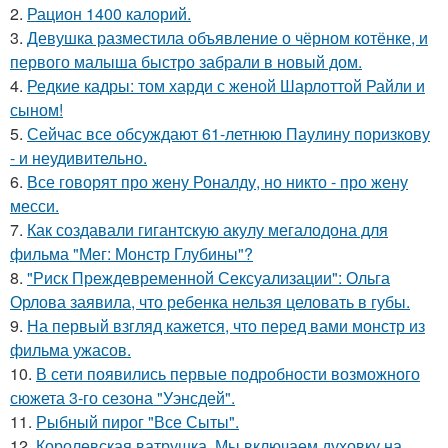
2.
Рацион 1400 калорий.
3.
Девушка разместила объявление о чёрном котёнке, и
первого малыша быстро забрали в новый дом.
4.
Редкие кадры: том харди с женой Шарлоттой Райли и
сыном!
5.
Сейчас все обсуждают 61-летнюю Паулину поризкову
- и неудивительно.
6.
Все говорят про жену Роналду, но никто - про жену
месси.
7.
Как создавали гигантскую акулу мегалодона для
фильма "Мег: Монстр Глубины"?
8.
"Риск Преждевременной Сексуализации": Ольга
Орлова заявила, что ребенка нельзя целовать в губы.
9.
На первый взгляд кажется, что перед вами монстр из
фильма ужасов.
10.
В сети появились первые подробности возможного
сюжета 3-го сезона "Уэнсдей".
11.
Рыбный пирог "Все Сыты".
12.
Королевская ватрушка. Мы включаем духовку на