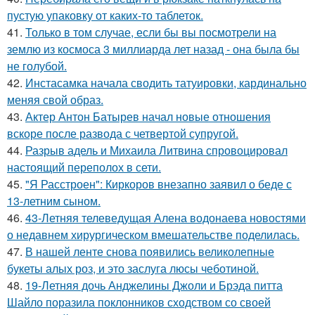
пустую упаковку от каких-то таблеток.
41.
Только в том случае, если бы вы посмотрели на
землю из космоса 3 миллиарда лет назад - она была бы
не голубой.
42.
Инстасамка начала сводить татуировки, кардинально
меняя свой образ.
43.
Актер Антон Батырев начал новые отношения
вскоре после развода с четвертой супругой.
44.
Разрыв адель и Михаила Литвина спровоцировал
настоящий переполох в сети.
45.
"Я Расстроен": Киркоров внезапно заявил о беде с
13-летним сыном.
46.
43-Летняя телеведущая Алена водонаева новостями
о недавнем хирургическом вмешательстве поделилась.
47.
В нашей ленте снова появились великолепные
букеты алых роз, и это заслуга люсы чеботиной.
48.
19-Летняя дочь Анджелины Джоли и Брэда питта
Шайло поразила поклонников сходством со своей