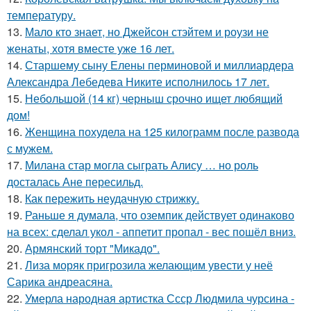
температуру.
13.
Мало кто знает, но Джейсон стэйтем и роузи не
женаты, хотя вместе уже 16 лет.
14.
Старшему сыну Елены перминовой и миллиардера
Александра Лебедева Никите исполнилось 17 лет.
15.
Небольшой (14 кг) черныш срочно ищет любящий
дом!
16.
Женщина похудела на 125 килограмм после развода
с мужем.
17.
Милана стар могла сыграть Алису … но роль
досталась Ане пересильд.
18.
Как пережить неудачную стрижку.
19.
Раньше я думала, что оземпик действует одинаково
на всех: сделал укол - аппетит пропал - вес пошёл вниз.
20.
Армянский торт "Микадо".
21.
Лиза моряк пригрозила желающим увести у неё
Сарика андреасяна.
22.
Умерла народная артистка Ссср Людмила чурсина -