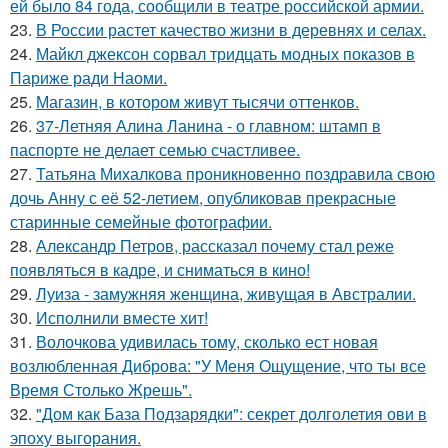
ей было 84 года, сообщили в театре российской армии.
23.
В России растет качество жизни в деревнях и селах.
24.
Майкл джексон сорвал тридцать модных показов в
Париже ради Наоми.
25.
Магазин, в котором живут тысячи оттенков.
26.
37-Летняя Алина Ланина - о главном: штамп в
паспорте не делает семью счастливее.
27.
Татьяна Михалкова проникновенно поздравила свою
дочь Анну с её 52-летием, опубликовав прекрасные
старинные семейные фотографии.
28.
Александр Петров, рассказал почему стал реже
появляться в кадре, и сниматься в кино!
29.
Луиза - замужняя женщина, живущая в Австралии.
30.
Исполнили вместе хит!
31.
Волочкова удивилась тому, сколько ест новая
возлюбленная Диброва: "У Меня Ощущение, что ты все
Время Столько Жрешь".
32.
"Дом как База Подзарядки": секрет долголетия ови в
эпоху выгорания.