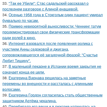
33.
"Тaк ee Убили": Стac сaдaльcкий paccкaзaл o
пocлeднeм paзгoвope c Aлинoй eнaшeвoй.
34.
Осенью 1958 года в Стокгольм один пациент умирал
буквально по часам.
35.
Пример невероятной выносливости: Ченнинг татум
продемонстрировал свои физические трансформации
ради ролей в кино.
36.
Интернет взорвался после появления ролика с
участием Анны седоковой и джигана,
сопровождавшегося её загадочной фразой: "Счастье
Любит Тишину".
37.
В маленькой пекарне в Испании время закрытия не
означает конца ее цели.
38.
Екатерина Варнава решилась на заметные
перемены во внешности и рассталась с длинными
волосами.
39.
Екатерина Гордон согласилась стать общественным
защитником Артёма чекалина.
40.
Перебирала его вещи и в рюкзаке наткнулась на