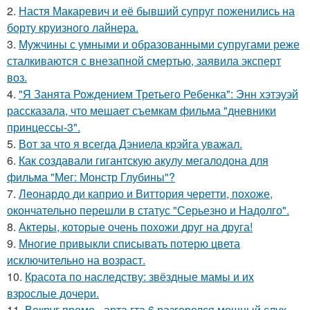
2.
Настя Макаревич и её бывший супруг поженились на
борту круизного лайнера.
3.
Мужчины с умными и образованными супругами реже
сталкиваются с внезапной смертью, заявила эксперт
воз.
4.
"Я Занята Рождением Третьего Ребенка": Энн хэтэуэй
рассказала, что мешает съемкам фильма "дневники
принцессы-3".
5.
Вот за что я всегда Дэниела крэйга уважал.
6.
Как создавали гигантскую акулу мегалодона для
фильма "Мег: Монстр Глубины"?
7.
Леонардо ди каприо и Виттория черетти, похоже,
окончательно перешли в статус "Серьезно и Надолго".
8.
Актеры, которые очень похожи друг на друга!
9.
Многие привыкли списывать потерю цвета
исключительно на возраст.
10.
Красота по наследству: звёздные мамы и их
взрослые дочери.
11.
Вокруг промо - арта гта 6 разгорелся мощный слух,