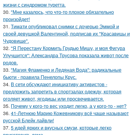
жизни с синдромом туретта.
30.
"Мне казалось, что что-то плохое обязательно
произойдет!
31.
Тимати опубликовал снимки с дочерью Эммой и
своей девушкой Валентиной, подписав их "Красавицы и
Чудовище".
32.
"Я Перестану Кормить Грудью Мишу, и моя Фигура
Улучшится": Александра Трусова показала живот после
родов.
33.
"Магия Фламенко и Ледяная Вода": радикальные
бьюти - правила Пенелопы Крус.
34.
В сети обсуждают инициативу активистов -
предложить запретить в спортзалах одежду, которая
оголяет живот, ягодицы или просвечивается.
35.
Почему у кого-то вес уходит легко, а у кого-то - нет?
36.
41-Летнюю Марию Кожевникову всё чаще называют
русской Блейк лайвли!
37.
5 идей ярких и вкусных смузи, которые легко
приготовить дома.