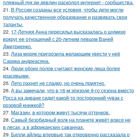
пляжный лук ди девлин расколол интернет - сообщества.
21.
В России созданы все условия, чтобы дети могли
получать качественное образование и развивать свои
таланты.
22.
17-Летняя Анна пересильд высказалась о шумихе
вокруг ее отношений с 20-летним певцом Ваней
Дмитриенко.
23.
Лиза моряк пригрозила желающим увести у неё
Сарика андреасяна.
24.
Люди обоих полов считают женские лица более
красивыми.
25.
Лето пахнет не сладко, но очень приятно.
26.
А вы замечали, что в 16-м эпизоде 9-го сезона вместо
Росса на диване сидит какой-то посторонний чувак с
розовой книжкой?
27.
Магазин, в котором живут тысячи оттенков.
28.
Самый безобидный волк на планете живёт вовсе не
в лесах, а в африканских саваннах.
29.
Билли айлиш впервые так откровенно рассказала о