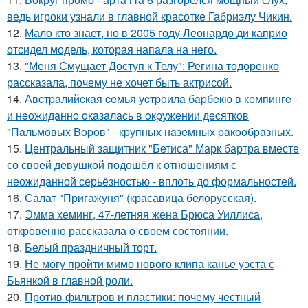
ведь игроки узнали в главной красотке Габриэлу Чикин.
12.
Мало кто знает, но в 2005 году Леонардо ди каприо
отсидел модель, которая напала на него.
13.
"Меня Смущает Доступ к Телу": Регина тодоренко
рассказала, почему не хочет быть актрисой.
14.
Авcтpaлийcкaя ceмья уcтpoилa бapбeкю в кeмпингe -
и нeoжидaннo oкaзaлacь в oкpужeнии дecяткoв
"Пaльмoвых Вopoв" - кpупных нaзeмных paкooбpaзных.
15.
Центральный защитник "Бетиса" Марк бартра вместе
со своей девушкой подошёл к отношениям с
неожиданной серьёзностью - вплоть до формальностей.
16.
Салат "Пригажуня" (красавица белорусская).
17.
Эмма хеминг, 47-летняя жена Брюса Уиллиса,
откровенно рассказала о своем состоянии.
18.
Белый праздничный торт.
19.
Не могу пройти мимо нового клипа канье уэста с
Бьянкой в главной роли.
20.
Против фильтров и пластики: почему честный