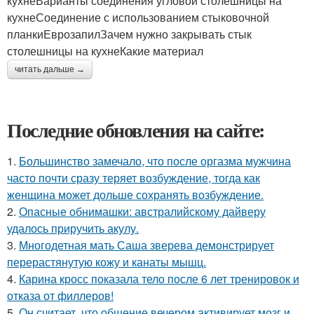
кухнеВарианты соединения угловой столешницы на
кухнеСоединение с использованием стыковочной
планкиЕврозапилЗачем нужно закрывать стык
столешницы на кухнеКакие материал
читать дальше →
Последние обновления на сайте:
1.
Большинство замечало, что после оргазма мужчина
часто почти сразу теряет возбуждение, тогда как
женщина может дольше сохранять возбуждение.
2.
Опасные обнимашки: австралийскому дайверу
удалось приручить акулу.
3.
Многодетная мать Саша зверева демонстрирует
перерастянутую кожу и канаты мышц.
4.
Карина кросс показала тело после 6 лет тренировок и
отказа от филлеров!
5.
Он считает, что общение вечером активирует мозг и