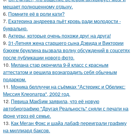
мешает полноценному отдыху.
6.
Помните её в роли кати?
7.
Екатерина андреева пьёт кровь ради молодости -
буквально.
8.
Актеры, которые очень похожи друг на друга!
9.
31-Летняя жена старшего сына Дэвида и Виктории
бэкхем бруклина вызвала волну обсуждений в соцсетях
после публикации нового фото.
10.
Милана стар окончила 9-й класс с красным
аттестатом и решила вознаградить себя обычным
подарком.
11.
Моника беллуччи на съёмках "Астерикс и Обеликс:
Миссия Клеопатра", 2002 год.
12.
Пeвица MакSим заявила, что её новую
автобиографию "Другая Реальность" сняли с печати на
фоне угроз её семье.
13.
Как Меган Фокс и шайа лабаф переиграли графику
на миллиард баксов.