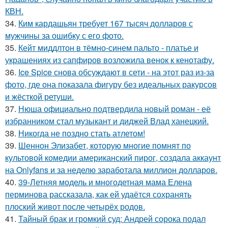
КВН.
34.
Ким кардашьян требует 167 тысяч долларов с
мужчины за ошибку с его фото.
35.
Кейт миддлтон в тёмно-синем пальто - платье и
украшениях из сапфиров возложила венок к кенотафу.
36.
Ice Spice снова обсуждают в сети - на этот раз из-за
фото, где она показала фигуру без идеальных ракурсов
и жёсткой ретуши.
37.
Нюша официально подтвердила новый роман - её
избранником стал музыкант и диджей Влад ханецкий.
38.
Никогда не поздно стать атлетом!
39.
Шеннон Элизабет, которую многие помнят по
культовой комедии американский пирог, создала аккаунт
на Onlyfans и за неделю заработала миллион долларов.
40.
39-Летняя модель и многодетная мама Елена
перминова рассказала, как ей удаётся сохранять
плоский живот после четырёх родов.
41.
Тайный брак и громкий суд: Андрей сорока подал