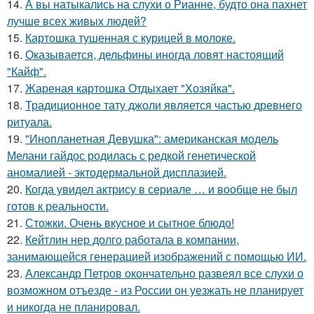
14.
А вы натыкались на слухи о Рианне, будто она пахнет
лучше всех живых людей?
15.
Картошка тушенная с курицей в молоке.
16.
Оказывается, дельфины иногда ловят настоящий
"Кайф".
17.
Жареная картошка Отдыхает "Хозяйка".
18.
Традиционное тату джоли является частью древнего
ритуала.
19.
"Инопланетная Девушка": американская модель
Мелани гайдос родилась с редкой генетической
аномалией - эктодермальной дисплазией.
20.
Когда увидел актрису в сериале … и вообще не был
готов к реальности.
21.
Стожки. Очень вкусное и сытное блюдо!
22.
Кейтлин нер долго работала в компании,
занимающейся генерацией изображений с помощью ИИ.
23.
Александр Петров окончательно развеял все слухи о
возможном отъезде - из России он уезжать не планирует
и никогда не планировал.