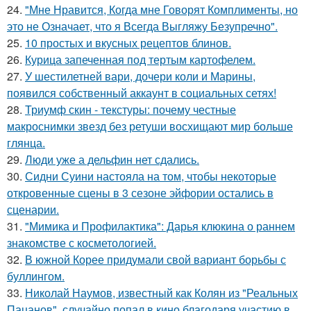
24.
"Мне Нравится, Когда мне Говорят Комплименты, но
это не Означает, что я Всегда Выгляжу Безупречно".
25.
10 простых и вкусных рецептов блинов.
26.
Курица запеченная под тертым картофелем.
27.
У шестилетней вари, дочери коли и Марины,
появился собственный аккаунт в социальных сетях!
28.
Триумф скин - текстуры: почему честные
макроснимки звезд без ретуши восхищают мир больше
глянца.
29.
Люди уже а дельфин нет сдались.
30.
Сидни Суини настояла на том, чтобы некоторые
откровенные сцены в 3 сезоне эйфории остались в
сценарии.
31.
"Мимика и Профилактика": Дарья клюкина о раннем
знакомстве с косметологией.
32.
В южной Корее придумали свой вариант борьбы с
буллингом.
33.
Николай Наумов, известный как Колян из "Реальных
Пацанов", случайно попал в кино благодаря участию в