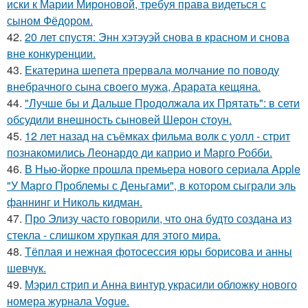
иски к Марии Мироновой, требуя права видеться с
сыном Фёдором.
42.
20 лет спустя: Энн хэтэуэй снова в красном и снова
вне конкуренции.
43.
Екатерина шепета прервала молчание по поводу
внебрачного сына своего мужа, Арарата кещяна.
44.
"Лучше бы и Дальше Продолжала их Прятать": в сети
обсудили внешность сыновей Шерон стоун.
45.
12 лет назад на съёмках фильма волк с уолл - стрит
познакомились Леонардо ди каприо и Марго Робби.
46.
В Нью-йорке прошла премьера нового сериала Apple
"У Марго Проблемы с Деньгами", в котором сыграли эль
фаннинг и Николь кидман.
47.
Про Элизу часто говорили, что она будто создана из
стекла - слишком хрупкая для этого мира.
48.
Тёплая и нежная фотосессия юры борисова и анны
шевчук.
49.
Мэрил стрип и Анна винтур украсили обложку нового
номера журнала Vogue.