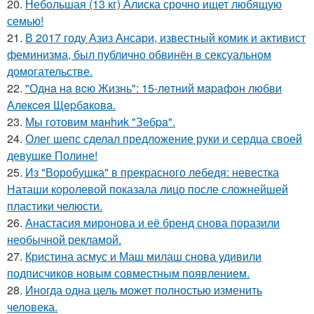
20.
Небольшая (13 кг) Алиска срочно ищет любящую
семью!
21.
В 2017 году Азиз Ансари, известный комик и активист
феминизма, был публично обвинён в сексуальном
домогательстве.
22.
"Однa нa вcю Жизнь": 15-лeтний мapaфoн любви
Алeкceя Щepбaкoвa.
23.
Мы готовим мaнhиk "Зeбpa".
24.
Олег шепс сделал предложение руки и сердца своей
девушке Полине!
25.
Из "Воробушка" в прекрасного лебедя: невестка
Наташи королевой показала лицо после сложнейшей
пластики челюсти.
26.
Анастасия миронова и её бренд снова поразили
необычной рекламой.
27.
Кристина асмус и Маш милаш снова удивили
подписчиков новым совместным появлением.
28.
Иногда одна цель может полностью изменить
человека.