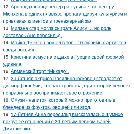
12.
Арнольд шварценеггер разгуливает по центру
Мюнхена в одних плавках, пропагандируя культуризм и
привлекая клиентов в тренажерный зал.
13.
Милана стар могла сыграть Алису … но роль
досталась Ане пересильд.
14.
Майкл Джексон вошёл в топ - 10 любимых артистов
среди россиян.
15.
Кристина асмус на отдыхе в Турции своей формой
удивила.
16.
Армянский торт "Микадо".
17.
24-Летняя актриса Василина юсковец страдает от
дисморфофобии, это расстройства, при котором человек
неправильно воспринимает свое отражение.
18.
Смузи - напиток, который можно приготовить в
блендере из фруктов, овощей или ягод.
19.
17-Летняя Анна пересильд высказалась о шумихе
вокруг ее отношений с 20-летним певцом Ваней
Дмитриенко.