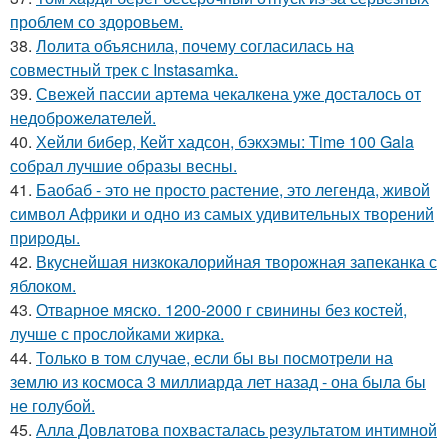
проблем со здоровьем.
38.
Лолита объяснила, почему согласилась на
совместный трек с Instasamka.
39.
Свежей пассии артема чекалкена уже досталось от
недоброжелателей.
40.
Хейли бибер, Кейт хадсон, бэкхэмы: Time 100 Gala
собрал лучшие образы весны.
41.
Баобаб - это не просто растение, это легенда, живой
символ Африки и одно из самых удивительных творений
природы.
42.
Вкуснейшая низкокалорийная творожная запеканка с
яблоком.
43.
Отварное мяско. 1200-2000 г свинины без костей,
лучше с прослойками жирка.
44.
Только в том случае, если бы вы посмотрели на
землю из космоса 3 миллиарда лет назад - она была бы
не голубой.
45.
Алла Довлатова похвасталась результатом интимной