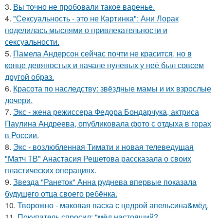
3.
Вы точно не пробовали такое варенье.
4.
"Сексуальность - это не Картинка": Ани Лорак
поделилась мыслями о привлекательности и
сексуальности.
5.
Памела Андерсон сейчас почти не красится, но в
конце девяностых и начале нулевых у неё был совсем
другой образ.
6.
Красота по наследству: звёздные мамы и их взрослые
дочери.
7.
Экс - жена режиссера Федора Бондарчука, актриса
Паулина Андреева, опубликовала фото с отдыха в горах
в России.
8.
Экс - возлюбленная Тимати и новая телеведущая
"Матч ТВ" Анастасия Решетова рассказала о своих
пластических операциях.
9.
Звезда "Ранеток" Анна руднева впервые показала
будущего отца своего ребёнка.
10.
Творожно - маковая пасха с цедрой апельсина&мёд.
11.
Покупатель спросил: "мёд настоящий?