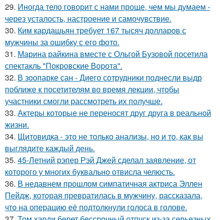
29.
Иногда тело говорит с нами проще, чем мы думаем -
через усталость, настроение и самочувствие.
30.
Ким кардашьян требует 167 тысяч долларов с
мужчины за ошибку с его фото.
31.
Марина райкина вместе с Ольгой Бузовой посетила
спектакль "Покровские Ворота".
32.
В зоопарке сан - Диего сотрудники поднесли выдр
поближе к посетителям во время лекции, чтобы
участники смогли рассмотреть их получше.
33.
Актеры которые не переносят друг друга в реальной
жизни.
34.
Щитовидка - это не только анализы, но и то, как вы
выглядите каждый день.
35.
45-Летний рэпер Рэй Джей сделал заявление, от
которого у многих буквально отвисла челюсть.
36.
В недавнем прошлом симпатичная актриса Эллен
Пейдж, которая превратилась в мужчину, рассказала,
что на операцию её подтолкнули голоса в голове.
37.
Том харди берет бессрочный отпуск из-за серьезных