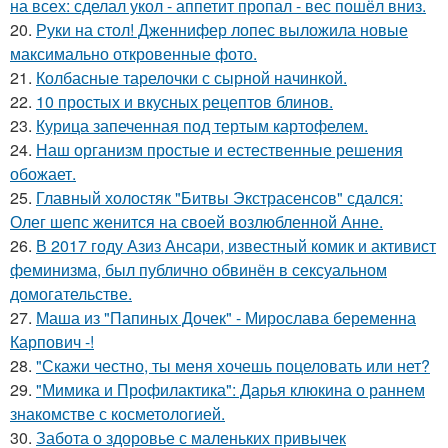
на всех: сделал укол - аппетит пропал - вес пошёл вниз.
20.
Руки на стол! Дженнифер лопес выложила новые
максимально откровенные фото.
21.
Колбасные тарелочки с сырной начинкой.
22.
10 простых и вкусных рецептов блинов.
23.
Курица запеченная под тертым картофелем.
24.
Наш организм простые и естественные решения
обожает.
25.
Главный холостяк "Битвы Экстрасенсов" сдался:
Олег шепс женится на своей возлюбленной Анне.
26.
В 2017 году Азиз Ансари, известный комик и активист
феминизма, был публично обвинён в сексуальном
домогательстве.
27.
Маша из "Папиных Дочек" - Мирослава беременна
Карпович -!
28.
"Скажи честно, ты меня хочешь поцеловать или нет?
29.
"Мимика и Профилактика": Дарья клюкина о раннем
знакомстве с косметологией.
30.
Забота о здоровье с маленьких привычек