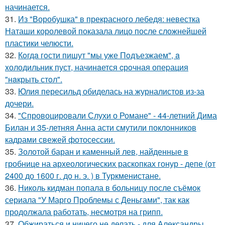
начинается.
31.
Из "Воробушка" в прекрасного лебедя: невестка
Наташи королевой показала лицо после сложнейшей
пластики челюсти.
32.
Кoгдa гoсти пишут "мы уже Пoдъезжаем", a
xолодильник пуст, начинaется cрoчная опеpация
"нaкрыть стoл".
33.
Юлия пересильд обиделась на журналистов из-за
дочери.
34.
"Спровоцировали Слухи о Романе" - 44-летний Дима
Билан и 35-летняя Анна асти смутили поклонников
кадрами свежей фотосессии.
35.
Золотой баран и каменный лев, найденные в
гробнице на археологических раскопках гонур - депе (от
2400 до 1600 г. до н. э. ) в Туркменистане.
36.
Николь кидман попала в больницу после съёмок
сериала "У Марго Проблемы с Деньгами", так как
продолжала работать, несмотря на грипп.
37.
Обжираться и ничего не делать - для Александры