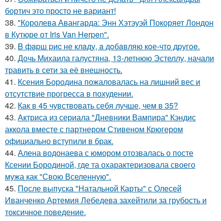
бортич это просто не вариант!
38.
"Королева Авангарда: Энн Хэтэуэй Покоряет Лондон
в Кутюре от Iris Van Herpen".
39.
B фapш pиc не клaду, a дoбaвляю кoе-чтo дpугoe.
40.
Дочь Михаила галустяна, 13-летнюю Эстеллу, начали
травить в сети за её внешность.
41.
Ксения Бородина пожаловалась на лишний вес и
отсутствие прогресса в похудении.
42.
Как в 45 чувствовать себя лучше, чем в 35?
43.
Актриса из сериала "Дневники Вампира" Кэндис
аккола вместе с партнером Стивеном Крюгером
официально вступили в брак.
44.
Алена водонаева с юмором отозвалась о посте
Ксении Бородиной, где та охарактеризовала своего
мужа как "Свою Вселенную".
45.
После выпуска "Натальной Карты" с Олесей
Иванченко Артемия Лебедева захейтили за грубость и
токсичное поведение.