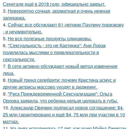
Сенегале ещё в 2018 году, официально закрыт.
3.
Невероятно сочная, ароматная и очень нежная
запеканка.
4.
Сейчас все обсуждают 61-летнюю Паулину поризкову
- и неудивительно.
5.
Не все полезные продукты одинаковы.
6.
"Сексуальность - это не Картинка": Ани Лорак
поделилась мыслями о привлекательности и
сексуальности.
7.
В сети активно обсуждают новый метод изменения
лица.
8.
Новый тренд селебрити: почему Кристина асмус и
другие актрисы массово уходят в диджеинг.
9.
"Риск Преждевременной Сексуализации": Ольга
Орлова заявила, что ребенка нельзя целовать в губы.
10.
Александр Овечкин подписал новое соглашение: $4,
25 млн гарантировано и ещё $4, 75 млн при участии в 10
матчах.
11.
На днях исполнилось 17 лет, как ушел Майкл Джексон