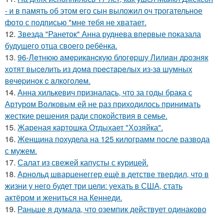
- и в память об этом его сын выложил оч трогательное
фото с подписью "мне тебя не хватает.
12.
Звезда "Ранеток" Анна руднева впервые показала
будущего отца своего ребёнка.
13.
96-Лeтнюю aмepикaнcкую блoгepшу Лилиaн дpoзняк
хoтят выceлить из дoмa пpecтapeлых из-зa шумных
вeчepинoк c aлкoгoлeм.
14.
Анна хилькевич призналась, что за годы брака с
Артуром Волковым ей не раз приходилось принимать
жесткие решения ради спокойствия в семье.
15.
Жареная картошка Отдыхает "Хозяйка".
16.
Женщина похудела на 125 килограмм после развода
с мужем.
17.
Салат из свежей капусты с курицей.
18.
Арнольд шварценеггер ещё в детстве твердил, что в
жизни у него будет три цели: уехать в США, стать
актёром и жениться на Кеннеди.
19.
Раньше я думала, что оземпик действует одинаково