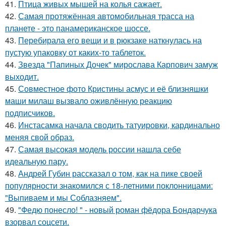
41.
Птица живых мышей на колья сажает.
42.
Самая протяжённая автомобильная трасса на
планете - это панамериканское шоссе.
43.
Перебирала его вещи и в рюкзаке наткнулась на
пустую упаковку от каких-то таблеток.
44.
Звезда "Папиных Дочек" мирослава Карпович замуж
выходит.
45.
Совместное фото Кристины асмус и её близняшки
маши милаш вызвало оживлённую реакцию
подписчиков.
46.
Инстасамка начала сводить татуировки, кардинально
меняя свой образ.
47.
Самая высокая модель россии нашла себе
идеальную пару.
48.
Андрей Губин рассказал о том, как на пике своей
популярности знакомился с 18-летними поклонницами:
"Выпиваем и мы Соблазняем".
49.
"Федю понесло! " - новый роман фёдора Бондарчука
взорвал соцсети.