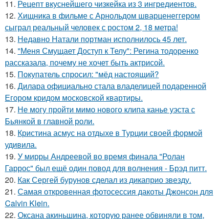
11.
Рецепт вкуснейшего чизкейка из 3 ингредиентов.
12.
Хищника в фильме с Арнольдом шварценеггером
сыграл реальный человек с ростом 2, 18 метра!
13.
Недавно Натали портман исполнилось 45 лет.
14.
"Меня Смущает Доступ к Телу": Регина тодоренко
рассказала, почему не хочет быть актрисой.
15.
Покупатель спросил: "мёд настоящий?
16.
Дилара официально стала владелицей подаренной
Егором кридом московской квартиры.
17.
Не могу пройти мимо нового клипа канье уэста с
Бьянкой в главной роли.
18.
Кристина асмус на отдыхе в Турции своей формой
удивила.
19.
У мирры Андреевой во время финала "Ролан
Гаррос" был ещё один повод для волнения - Брэд питт.
20.
Как Сергей бурунов сделал из дикаприо звезду.
21.
Самая откровенная фотосессия дакоты Джонсон для
Calvin Klein.
22.
Оксана акиньшина, которую ранее обвиняли в том,