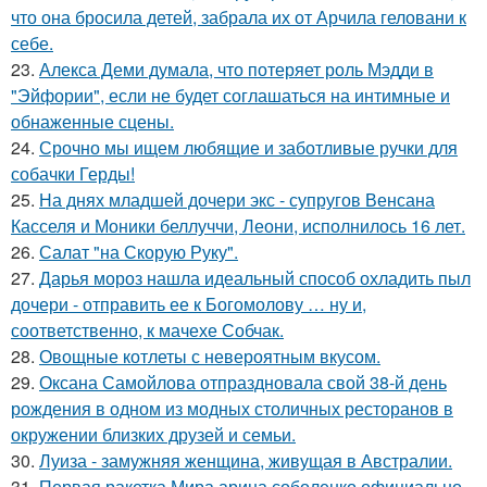
что она бросила детей, забрала их от Арчила геловани к
себе.
23.
Алекса Деми думала, что потеряет роль Мэдди в
"Эйфории", если не будет соглашаться на интимные и
обнаженные сцены.
24.
Срочно мы ищем любящие и заботливые ручки для
собачки Герды!
25.
На днях младшей дочери экс - супругов Венсана
Касселя и Моники беллуччи, Леони, исполнилось 16 лет.
26.
Салат "на Скорую Руку".
27.
Дарья мороз нашла идеальный способ охладить пыл
дочери - отправить ее к Богомолову … ну и,
соответственно, к мачехе Собчак.
28.
Овощные котлеты с невероятным вкусом.
29.
Оксана Самойлова отпраздновала свой 38-й день
рождения в одном из модных столичных ресторанов в
окружении близких друзей и семьи.
30.
Луиза - замужняя женщина, живущая в Австралии.
31.
Первая ракетка Мира арина соболенко официально