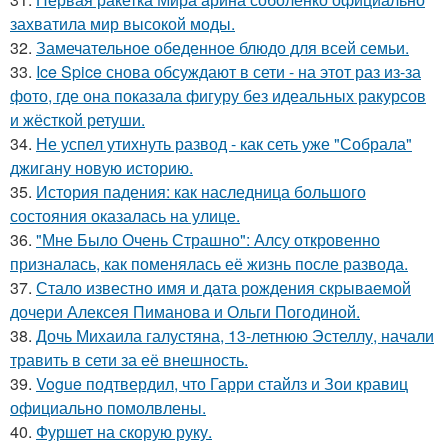
захватила мир высокой моды.
32.
Замечательное обеденное блюдо для всей семьи.
33.
Ice Spice снова обсуждают в сети - на этот раз из-за
фото, где она показала фигуру без идеальных ракурсов
и жёсткой ретуши.
34.
Не успел утихнуть развод - как сеть уже "Собрала"
джигану новую историю.
35.
История падения: как наследница большого
состояния оказалась на улице.
36.
"Мне Было Очень Страшно": Алсу откровенно
призналась, как поменялась её жизнь после развода.
37.
Стало известно имя и дата рождения скрываемой
дочери Алексея Пиманова и Ольги Погодиной.
38.
Дочь Михаила галустяна, 13-летнюю Эстеллу, начали
травить в сети за её внешность.
39.
Vogue подтвердил, что Гарри стайлз и Зои кравиц
официально помолвлены.
40.
Фуршет на скорую руку.