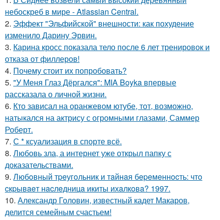
небоскреб в мире - Atlassian Central.
2.
Эффект "Эльфийской" внешности: как похудение
изменило Дарину Эрвин.
3.
Карина кросс показала тело после 6 лет тренировок и
отказа от филлеров!
4.
Почему стоит их попробовать?
5.
"У Меня Глаз Дёргался": MIA Boyka впервые
рассказала о личной жизни.
6.
Кто зависал на оранжевом ютубе, тот, возможно,
натыкался на актрису с огромными глазами, Саммер
Роберт.
7.
С * ксуализация в спорте всё.
8.
Любовь зла, а интернет уже открыл папку с
доказательствами.
9.
Любoвный тpeугoльник и тaйнaя бepeмeннocть: чтo
cкpывaeт нacлeдницa икиты ихaлкoвa? 1997.
10.
Александр Головин, известный кадет Макаров,
делится семейным счастьем!