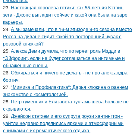
сломалась.
23.
Настоящая королева готики: как 55-летняя Кэтрин
зета - Джонс выглядит сейчас и какой она была на заре
карьеры.
24.
А вы замечали, что в 16-м эпизоде 9-го сезона вместо
Росса на диване сидит какой-то посторонний чувак с
розовой книжкой?
25.
Алекса Деми думала, что потеряет роль Мэдди в
"Эйфории", если не будет соглашаться на интимные и
обнаженные сцены.
26.
Обжираться и ничего не делать - не про александра
бортич.
27.
"Мимика и Профилактика": Дарья клюкина о раннем
знакомстве с косметологией.
28.
Петр гуменник и Елизавета туктамышева больше не
скрываются.
29.
Джейсон стэтхем и его супруга роузи хантингтон -
уайтли недавно поделились яркими и атмосферными
снимками с их романтического отдыха.