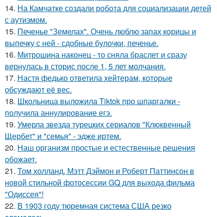
14.
На Камчатке создали робота для социализации детей
с аутизмом.
15.
Печенье "Земелах". Очень люблю запах корицы и
выпечку с ней - сдобные булочки, печенье.
16.
Митрошина наконец - то сняла браслет и сразу
вернулась в сторис после 1, 5 лет молчания.
17.
Настя федько ответила хейтерам, которые
обсуждают её вес.
18.
Школьница выложила Tiktok про шпаргалки -
получила аннулирование егэ.
19.
Умерла звезда турецких сериалов "Клюквенный
Щербет" и "семья" - эдже иртем.
20.
Наш организм простые и естественные решения
обожает.
21.
Том холланд, Мэтт Дэймон и Роберт Паттинсон в
новой стильной фотосессии GQ для выхода фильма
"Одиссея"!
22.
В 1903 году тюремная система США резко