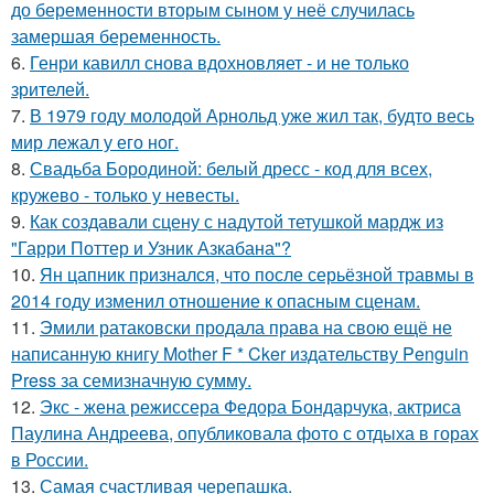
до беременности вторым сыном у неё случилась
замершая беременность.
6.
Генри кавилл снова вдохновляет - и не только
зрителей.
7.
В 1979 году молодой Арнольд уже жил так, будто весь
мир лежал у его ног.
8.
Свадьба Бородиной: белый дресс - код для всех,
кружево - только у невесты.
9.
Как создавали сцену с надутой тетушкой мардж из
"Гарри Поттер и Узник Азкабана"?
10.
Ян цапник признался, что после серьёзной травмы в
2014 году изменил отношение к опасным сценам.
11.
Эмили ратаковски продала права на свою ещё не
написанную книгу Mother F * Cker издательству Penguin
Press за семизначную сумму.
12.
Экс - жена режиссера Федора Бондарчука, актриса
Паулина Андреева, опубликовала фото с отдыха в горах
в России.
13.
Самая счастливая черепашка.