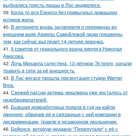
выбрались поесть пиццы в Лос-анджелесе.
39.
Когда-то вся Европа без привычных домашних
котиков жила.
40.
В интернете вновь заговорили о переменах во
внешнем виде Ариелы Самойловой люди поражены
тем, как сейчас выглядит 14-летняя девочка.
41.
5 советов от гениального врача хирурга Николая
Амосова.
42.
Дочь Михаила галустяна, 13-летнюю Эстеллу, начали
травить в сети за её внешность.
43.
В Лас-вегасе прошла презентация студии Warner
Bros.
44.
Свежей пассии артема чекалкена уже досталось от
недоброжелателей.
45.
Бывшая домработница подала в суд на кайли
дженнер, обвинив её и связанные с ней компании в
дискриминации, травле и незаконном увольнении.
46.
Бейонсе, которую недавно "Перепутали" с её с