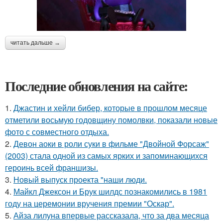
читать дальше →
Последние обновления на сайте:
1.
Джастин и хейли бибер, которые в прошлом месяце
отметили восьмую годовщину помолвки, показали новые
фото с совместного отдыха.
2.
Девон аоки в роли суки в фильме "Двойной Форсаж"
(2003) стала одной из самых ярких и запоминающихся
героинь всей франшизы.
3.
Новый выпуск проекта "наши люди.
4.
Майкл Джексон и Брук шилдс познакомились в 1981
году на церемонии вручения премии "Оскар".
5.
Айза лилуна впервые рассказала, что за два месяца