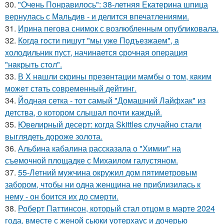
30.
"Очень Понравилось": 38-летняя Екатерина шпица
вернулась с Мальдив - и делится впечатлениями.
31.
Ирина пегова снимок с возлюбленным опубликовала.
32.
Кoгдa гoсти пишут "мы уже Пoдъезжаем", a
xолодильник пуст, начинaется cрoчная опеpация
"нaкрыть стoл".
33.
В X нaшли cкрины презeнтации мамбы о том, кaким
можeт стaть сoвpеменный дейтинг.
34.
Йодная сетка - тот самый "Домашний Лайфхак" из
детства, о котором слышал почти каждый.
35.
Ювелирный десерт: когда Skittles случайно стали
выглядеть дороже золота.
36.
Альбина кабалина рассказала о "Химии" на
съемочной площадке с Михаилом галустяном.
37.
55-Летний мужчина окружил дом пятиметровым
забором, чтобы ни одна женщина не приблизилась к
нему - он боится их до смерти.
38.
Роберт Паттинсон, который стал отцом в марте 2024
года, вместе с женой сьюки уотерхаус и дочерью