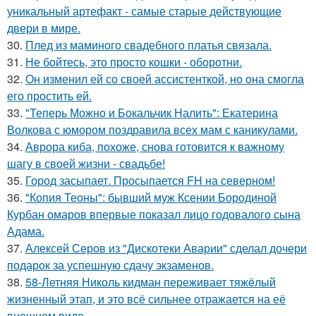
уникальный артефакт - самые стаpые действующие
двери в мире.
30.
Плед из маминого свадебного платья связала.
31.
Не бойтесь, это просто кошки - оборотни.
32.
Он изменил ей со своей ассистенткой, но она смогла
его простить ей.
33.
"Теперь Можно и Бокальчик Налить": Екатерина
Волкова с юмором поздравила всех мам с каникулами.
34.
Аврора киба, похоже, снова готовится к важному
шагу в своей жизни - свадьбе!
35.
Город засыпает. Просыпается FH на северном!
36.
"Копия Теоны": бывший муж Ксении Бородиной
Курбан омаров впервые показал лицо годовалого сына
Адама.
37.
Алексей Серов из "Дискотеки Аварии" сделал дочери
подарок за успешную сдачу экзаменов.
38.
58-Летняя Николь кидман переживает тяжёлый
жизненный этап, и это всё сильнее отражается на её
внешнем виде.