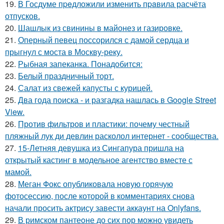
19.
В Госдуме пpeдложили изменить пpaвила расчёта
отпусков.
20.
Шашлык из свинины в майонез и газировке.
21.
Оперный певец поссорился с дамой сердца и
прыгнул с моста в Москву-реку.
22.
Рыбная запеканка. Понадобится:
23.
Белый праздничный торт.
24.
Салат из свежей капусты с курицей.
25.
Два года поиска - и разгадка нашлась в Google Street
View.
26.
Против фильтров и пластики: почему честный
пляжный лук ди девлин расколол интернет - сообщества.
27.
15-Летняя девушка из Сингапура пришла на
открытый кастинг в модельное агентство вместе с
мамой.
28.
Меган Фокс опубликовала новую горячую
фотосессию, после которой в комментариях снова
начали просить актрису завести аккаунт на Onlyfans.
29.
В римском пантеoне до сих пор можно увидеть