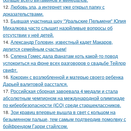
12.
Любовь зла, а интернет уже открыл папку с
доказательствами.
13.
Бывшая участница шоу "Уральские Пельмени" Юлия
Михалкова часто слышит назойливые вопросы об
отсутствии у неё детей.
14.
Александр Головин, известный кадет Макаров,
делится семейным счастьем!
15.
Селена Гомес дала фанатам хоть какой-то повод
успокоиться на фоне всех разговоров о свадьбе Тейлор
свифт.
16.
Кокорин с возлюбленной и матерью своего ребенка
Дарьей валитовой расстался.
17.
Российская сборная завоевала 4 медали и стала
абсолютным чемпионом на международной олимпиаде
по кибербезопасности (ICO) среди старшеклассников.
18.
Зои кравиц впервые вышла в свет с кольцом на
безымянном пальце, тем самым подтвердив помолвку с
бойфрендом Гарри стайлсом.