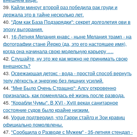
39.
Кайли миноуг второй раз победила рак груди и
держала это в тайне несколько лет.
40.
"Дом как База Подзарядки": секрет долголетия ови в
эпоху выгорания.
41.
16-Летняя Мелания кнавс - ныне Мелания трамп - на
фотографии стане Йерко (да, это его настоящее имя),
когда она начинала свою модельную карьеру ….
42.
Слушайте, ну это же как можно не принимать свою
внешность?
43.
Освежающая детокс - вода - простой способ вернуть
телу лёгкость и энергию без лишних усилий.
44.
"Мне Было Очень Страшно": Алсу откровенно
призналась, как поменялась её жизнь после развода.
45.
"Корабли Чумы". В XVI - Xviii веках санитарное
состояние судов было крайне низким.
46.
Vogue подтвердил, что Гарри стайлз и Зои кравиц
официально помолвлены.
47.
"Сообщила о Разводе с Мужем" - 35-летняя стендап -