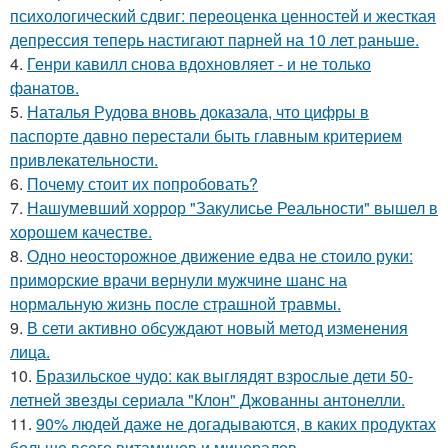
психологический сдвиг: переоценка ценностей и жесткая
депрессия теперь настигают парней на 10 лет раньше.
4.
Генри кавилл снова вдохновляет - и не только
фанатов.
5.
Наталья Рудова вновь доказала, что цифры в
паспорте давно перестали быть главным критерием
привлекательности.
6.
Почему стоит их попробовать?
7.
Нашумевший хоррор "Закулисье Реальности" вышел в
хорошем качестве.
8.
Одно неосторожное движение едва не стоило руки:
приморские врачи вернули мужчине шанс на
нормальную жизнь после страшной травмы.
9.
В сети активно обсуждают новый метод изменения
лица.
10.
Бразильское чудо: как выглядят взрослые дети 50-
летней звезды сериала "Клон" Джованны антонелли.
11.
90% людей даже не догадываются, в каких продуктах
больше всего витаминов и минералов.