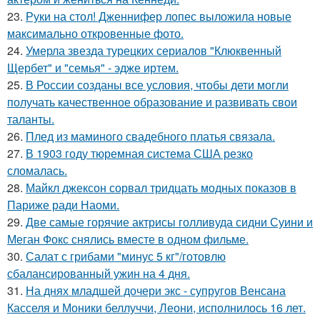
23.
Руки на стол! Дженнифер лопес выложила новые
максимально откровенные фото.
24.
Умерла звезда турецких сериалов "Клюквенный
Щербет" и "семья" - эдже иртем.
25.
В России созданы все условия, чтобы дети могли
получать качественное образование и развивать свои
таланты.
26.
Плед из маминого свадебного платья связала.
27.
В 1903 году тюремная система США резко
сломалась.
28.
Майкл джексон сорвал тридцать модных показов в
Париже ради Наоми.
29.
Две самые горячие актрисы голливуда сидни Суини и
Меган Фокс снялись вместе в одном фильме.
30.
Салат с грибами "минус 5 кг"/готовлю
сбалансированный ужин на 4 дня.
31.
На днях младшей дочери экс - супругов Венсана
Касселя и Моники беллуччи, Леони, исполнилось 16 лет.