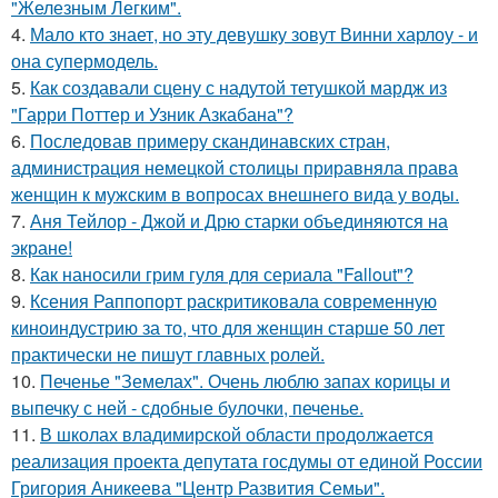
"Железным Легким".
4.
Мало кто знает, но эту девушку зовут Винни харлоу - и
она супермодель.
5.
Как создавали сцену с надутой тетушкой мардж из
"Гарри Поттер и Узник Азкабана"?
6.
Последовав примеру скандинавских стран,
администрация немецкой столицы приравняла права
женщин к мужским в вопросах внешнего вида у воды.
7.
Аня Тейлор - Джой и Дрю старки объединяются на
экране!
8.
Как наносили грим гуля для сериала "Fallout"?
9.
Ксения Раппопорт раскритиковала современную
киноиндустрию за то, что для женщин старше 50 лет
практически не пишут главных ролей.
10.
Печенье "Земелах". Очень люблю запах корицы и
выпечку с ней - сдобные булочки, печенье.
11.
В школах владимирской области продолжается
реализация проекта депутата госдумы от единой России
Григория Аникеева "Центр Развития Семьи".