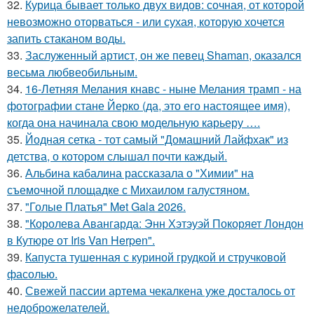
32.
Курица бывает только двух видов: сочная, от которой
невозможно оторваться - или сухая, которую хочется
запить стаканом воды.
33.
Заслуженный артист, он же певец Shaman, оказался
весьма любвеобильным.
34.
16-Летняя Мелания кнавс - ныне Мелания трамп - на
фотографии стане Йерко (да, это его настоящее имя),
когда она начинала свою модельную карьеру ….
35.
Йодная сетка - тот самый "Домашний Лайфхак" из
детства, о котором слышал почти каждый.
36.
Альбина кабалина рассказала о "Химии" на
съемочной площадке с Михаилом галустяном.
37.
"Голые Платья" Met Gala 2026.
38.
"Королева Авангарда: Энн Хэтэуэй Покоряет Лондон
в Кутюре от Iris Van Herpen".
39.
Капуста тушенная с куриной грудкой и стручковой
фасолью.
40.
Свежей пассии артема чекалкена уже досталось от
недоброжелателей.