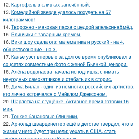
12.
Картофель в сливках запечённый.
13.
Комедийной звезде удалось похудеть на 57
килограммов!
14.
Творожно - маковая пасха с цедрой апельсина&мёд.
15.
Блинчики с заварным кремом.
16.
Вики шоу сдала огэ: математика и русский - на 4,
обществознание - на 3.
17.
Канье уэст впервые за долгое время опубликовал в
соцсетях совместные фото с женой Бьянкой цензори.
18.
Алёна водонаева начала исподтишка снимать
неугодных самокатчиков и стебать их в сторис.
19.
Дима Билан - один из немногих российских артистов,
кто лично встречался с Майклом Джексоном.
20.
Шарлотка на сгущёнке. Активное время готовки 15
мин.
21.
Тонкие банановые блинчики.
22.
Арнольд шварценеггер ещё в детстве твердил, что в
жизни у него будет три цели: уехать в США, стать
актёром и жениться на Кеннеди.