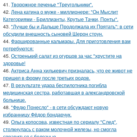
41.
Творожное печенье "Треугольники".
42.
Лена катина о муже - миллионере: "Он Мыслит
Категориями - Бриллианты, Крутые Тачки, Понты".
43.
"Лучше бы и Дальше Продолжала их Прятать": в сети
обсудили внешность сыновей Шерон стоун.
44.
Фаршированные кальмары. Для приготовления вам
потребуются:
45.
Остренький салат из огурцов за час "хрустите нa
здоровье!
46.
Актриса Анна хилькевич призналась, что ее живот не
пришел в форму после третьих родов.
47.
В результате удара беспилотника погибла
медицинская сестра, работавшая в александровской
больнице.
48.
"Федю Понесло" - в сети обсуждают новую
избранницу Фёдор бондарчук.
49.
Ольга копосова, известная по сериалу "След",
столкнулась с раком молочной железы, но смогла
справиться с болезнью.