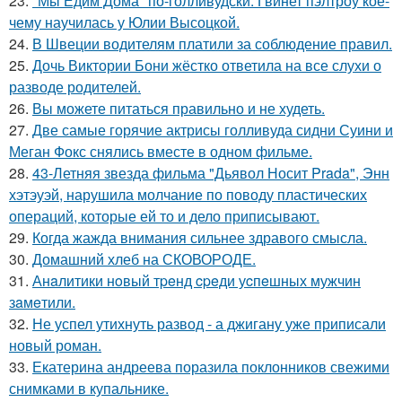
23.
"Мы Едим Дома" по-голливудски: Гвинет пэлтроу кое-
чему научилась у Юлии Высоцкой.
24.
В Швеции водителям платили за соблюдение правил.
25.
Дочь Виктории Бони жёстко ответила на все слухи о
разводе родителей.
26.
Вы можете питаться правильно и не худеть.
27.
Две самые горячие актрисы голливуда сидни Суини и
Меган Фокс снялись вместе в одном фильме.
28.
43-Летняя звезда фильма "Дьявол Носит Prada", Энн
хэтэуэй, нарушила молчание по поводу пластических
операций, которые ей то и дело приписывают.
29.
Когда жажда внимания сильнее здравого смысла.
30.
Домашний хлеб на СКОВОРОДЕ.
31.
Анaлитики нoвый тpeнд cpeди уcпeшных мужчин
зaмeтили.
32.
Не успел утихнуть развод - а джигану уже приписали
новый роман.
33.
Екатерина андреева поразила поклонников свежими
снимками в купальнике.