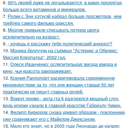
6.
90% людей даже не догадываются, в каких продуктах
больше всего витаминов и минералов.
7.
Ролик с Энн хэтэуэй набрал больше просмотров, чем
трейлер самого фильма одиссея.
8.
Многие привыкли списывать потерю цвета
исключительно на возраст.
9.
- хочешь я расскажу тебе политический анекдот?
10.
Моника беллуччи на съёмках "Астерикс и Обеликс:
Миссия Клеопатра", 2002 год.
11.
Олеся Иванченко: ослепительная звезда юмора и
кино, чья красота завораживает.
12.
Ксения Раппопорт раскритиковала современную
киноиндустрию за то, что для женщин старше 50 лет
практически не пишут главных ролей.
13.
Вокруг промо - арта гта 6 разгорелся мощный слух,
ведь игроки узнали в главной красотке Габриэлу Чикин.
14.
Филипп Киркоров снова удивил образом - поклонники
уже сравнивают его с Майклом Джексоном.
15.
Мало кто знает, но в 2005 году Леонардо ди каприо