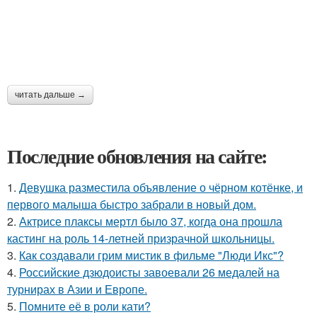
читать дальше →
Последние обновления на сайте:
1.
Девушка разместила объявление о чёрном котёнке, и
первого малыша быстро забрали в новый дом.
2.
Актрисе плаксы мертл было 37, когда она прошла
кастинг на роль 14-летней призрачной школьницы.
3.
Как создавали грим мистик в фильме "Люди Икс"?
4.
Российские дзюдоисты завоевали 26 медалей на
турнирах в Азии и Европе.
5.
Помните её в роли кати?