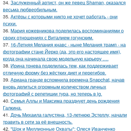
34.
Заслуженный артист, он же певец Shaman, оказался
весьма любвеобильным.
35.
Актёры с которыми никто не хочет работать - они
психи.
36.
Мария кожевникова поделилась воспоминаниями о
своих отношениях с Виталием гогунским.
37.
16-Летняя Мелания кнавс - ныне Мелания трамп - на
фотографии стане Йерко (да, это его настоящее имя),
когда она начинала свою модельную карьеру ….
38.
Ирина тонева поделилась тем, как поддерживает
отличную форму без жёстких диет и перегибов.
39.
Ариана гранде вспомнила времена Snapchat, начав
вновь делиться огромным количеством личных
фотографий с репетиции тура, но теперь в ig.
40.
Семья Аллы и Максима празднует день рождения
Галкина.
41.
Дочь Михаила галустяна, 13-летнюю Эстеллу, начали
травить в сети за её внешность.
42.
"Шок и Миллионные Охваты": Олеся Иванченко