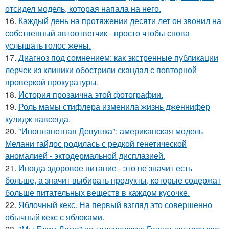
отсидел модель, которая напала на него.
16.
Каждый день на протяжении десяти лет он звонил на
собственный автоответчик - просто чтобы снова
услышать голос жены.
17.
Диагноз под сомнением: как экстренные публикации
лерчек из клиники обострили скандал с повторной
проверкой прокуратуры.
18.
История прозаична этой фотографии.
19.
Роль мамы стифлера изменила жизнь дженнифер
кулидж навсегда.
20.
"Инопланетная Девушка": американская модель
Мелани гайдос родилась с редкой генетической
аномалией - эктодермальной дисплазией.
21.
Иногда здоровое питание - это не значит есть
больше, а значит выбирать продукты, которые содержат
больше питательных веществ в каждом кусочке.
22.
Яблочный кекс. На первый взгляд это совершенно
обычный кекс с яблоками.