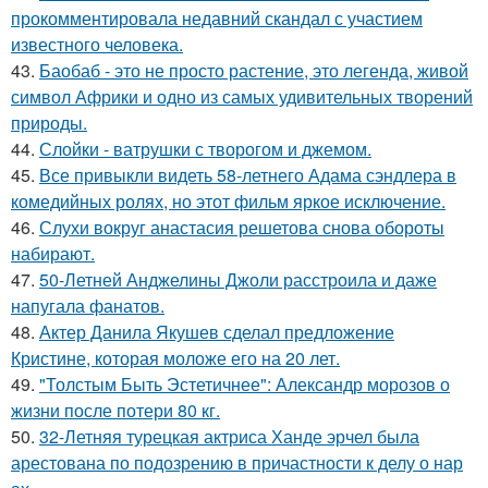
прокомментировала недавний скандал с участием
известного человека.
43.
Баобаб - это не просто растение, это легенда, живой
символ Африки и одно из самых удивительных творений
природы.
44.
Слойки - ватрушки с творогом и джемом.
45.
Все привыкли видеть 58-летнего Адама сэндлера в
комедийных ролях, но этот фильм яркое исключение.
46.
Слухи вокруг анастасия решетова снова обороты
набирают.
47.
50-Летней Анджелины Джоли расстроила и даже
напугала фанатов.
48.
Актер Данила Якушев сделал предложение
Кристине, которая моложе его на 20 лет.
49.
"Толстым Быть Эстетичнее": Александр морозов о
жизни после потери 80 кг.
50.
32-Летняя турецкая актриса Ханде эрчел была
арестована по подозрению в причастности к делу о нар