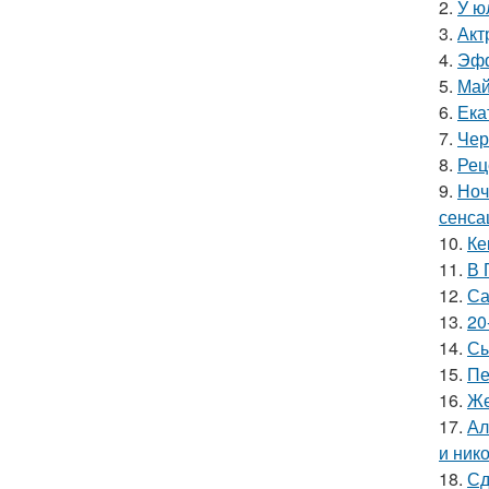
2.
У ю
3.
Акт
4.
Эфф
5.
Май
6.
Ека
7.
Чер
8.
Рец
9.
Ноч
сенса
10.
Ке
11.
В 
12.
Са
13.
20
14.
Сы
15.
Пе
16.
Же
17.
Ал
и ник
18.
Сд