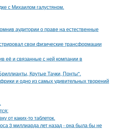
дке с Михаилом галустяном.
помнив аудитории о праве на естественные
стрировал свои физические трансформации
в её и связанные с ней компании в
Бриллианты, Крутые Тачки, Понты".
 Африки и одно из самых удивительных творений
.
тся:
у от каких-то таблеток.
оса 3 миллиарда лет назад - она была бы не