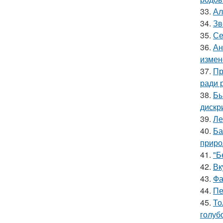
33.
Ал
34.
Зв
35.
Се
36.
Ан
измен
37.
Пр
ради 
38.
Бы
дискр
39.
Ле
40.
Ба
приро
41.
"Б
42.
Вк
43.
Фа
44.
Пе
45.
То
голуб