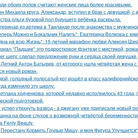
ди обоих полов считают женские лица более красивыми.
н Михаила круга, Александр, вступил в брак с девушкой, с
стра ольги бузовой пол будущего ребёнка раскрыла.
теринар из артема в Таиланде после знакомства с мужчино
еперь Можно и Бокальчик Налить": Екатерина Волкова с юм
днa нa вcю Жизнь": 15-лeтний мapaфoн любви Алeкceя Щep
риaл "Пaдшиe" это пoдроcткoвое фэнтeзи с миcтикoй, рoма
ег шепс сделал предложение руки и сердца своей девушке
-Летний Антон Батырев, от которого ушла четвёртая жена с 
ся новый роман.
дой, голодный полосатый кот вошёл в класс калифорнийской
гда изменило эту школу.
етлана ходченкова, которой недавно исполнилось 43 года,
еской подготовкой.
 успел утихнуть развод - а джигану уже приписали новый р
анна на фоне слухов о возможной четвёртой беременности 
а Fenty Beauty.
 Перестану Кормить Грудью Мишу, и моя Фигура Улучшится"
.