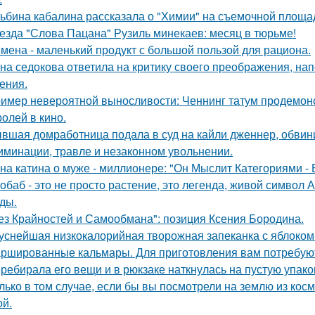
ьбина кабалина рассказала о "Химии" на съемочной площа
езда "Слова Пацана" Рузиль минекаев: месяц в тюрьме!
мена - маленький продукт с большой пользой для рациона.
на седокова ответила на критику своего преображения, на
ения.
имер невероятной выносливости: Ченнинг татум продемон
ролей в кино.
вшая домработница подала в суд на кайли дженнер, обвини
иминации, травле и незаконном увольнении.
на катина о муже - миллионере: "Он Мыслит Категориями - 
обаб - это не просто растение, это легенда, живой символ
ды.
ез Крайностей и Самообмана": позиция Ксения Бородина.
уснейшая низкокалорийная творожная запеканка с яблоком
ршированные кальмары. Для приготовления вам потребую
ребирала его вещи и в рюкзаке наткнулась на пустую упаковк
лько в том случае, если бы вы посмотрели на землю из косм
ой.