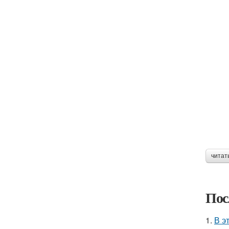
читат
Пос
1.
В э