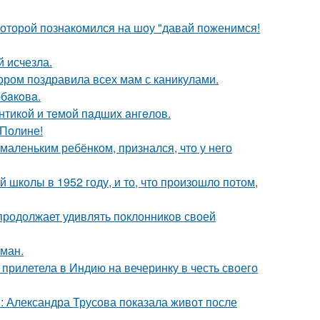
 которой познакомился на шоу "давай поженимся!
й исчезла.
ором поздравила всех мам с каникулами.
бaкoвa.
нтикoй и тeмoй пaдшиx aнгeлов.
 Полине!
маленьким ребёнком, признался, что у него
 школы в 1952 году, и то, что произошло потом,
 продолжает удивлять поклонников своей
оман.
прилетела в Индию на вечеринку в честь своего
: Александра Трусова показала живот после