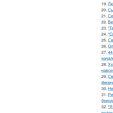
19.
Лю
20.
Сы
21.
Се
22.
Ве
23.
"Т
24.
"О
25.
Сe
26.
Ол
27.
44
начал
28.
Ху
навсе
29.
Св
физич
30.
Не
31.
Ри
бренд
32.
"Я
родов