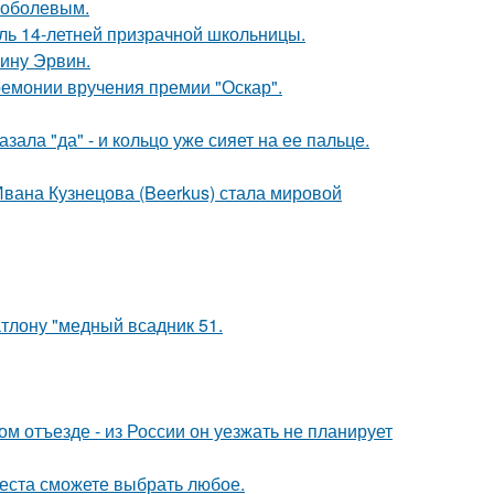
Соболевым.
оль 14-летней призрачной школьницы.
ину Эрвин.
ремонии вручения премии "Оскар".
ала "да" - и кольцо уже сияет на ее пальце.
Ивана Кузнецова (Beerkus) стала мировой
тлону "медный всадник 51.
м отъезде - из России он уезжать не планирует
места сможете выбрать любое.