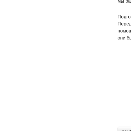
мы ра
Подго
Перед
помощ
они б
читат