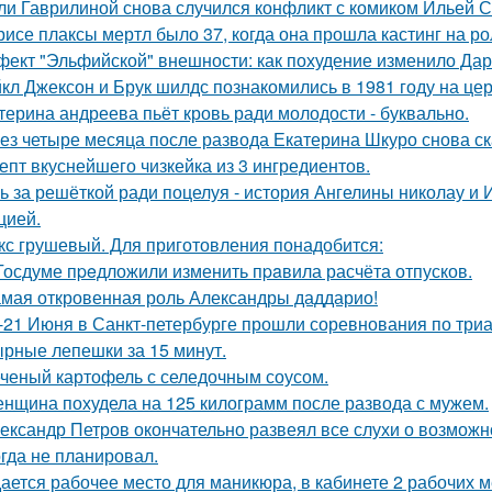
ли Гаврилиной снова случился конфликт с комиком Ильей 
рисе плаксы мертл было 37, когда она прошла кастинг на р
ект "Эльфийской" внешности: как похудение изменило Дар
кл Джексон и Брук шилдс познакомились в 1981 году на це
терина андреева пьёт кровь ради молодости - буквально.
ез четыре месяца после развода Екатерина Шкуро снова сказ
епт вкуснейшего чизкейка из 3 ингредиентов.
ь за решёткой ради поцелуя - история Ангелины николау и 
цией.
кс грушевый. Для приготовления понадобится:
Госдуме пpeдложили изменить пpaвила расчёта отпусков.
мая откровенная роль Александры даддарио!
-21 Июня в Санкт-петербурге прошли соревнования по триа
рные лепешки за 15 минут.
ченый картофель с селедочным соусом.
нщина похудела на 125 килограмм после развода с мужем.
ександр Петров окончательно развеял все слухи о возможно
огда не планировал.
ается рабочее место для маникюра, в кабинете 2 рабочих 