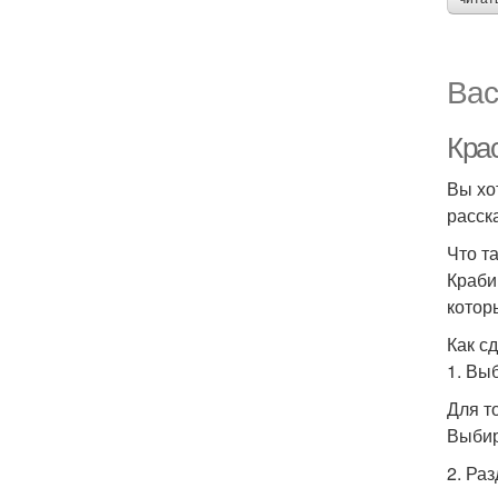
Вас
Кра
Вы хот
расск
Что т
Крабик
котор
Как с
1. Вы
Для т
Выбир
2. Ра