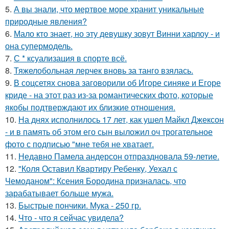
5.
А вы знали, что мертвое море хранит уникальные
природные явления?
6.
Мало кто знает, но эту девушку зовут Винни харлоу - и
она супермодель.
7.
С * ксуализация в спорте всё.
8.
Тяжелобольная лерчек вновь за танго взялась.
9.
В соцсетях снова заговорили об Игоре синяке и Егоре
криде - на этот раз из-за романтических фото, которые
якобы подтверждают их близкие отношения.
10.
На днях исполнилось 17 лет, как ушел Майкл Джексон
- и в память об этом его сын выложил оч трогательное
фото с подписью "мне тебя не хватает.
11.
Недавно Памела андерсон отпраздновала 59-летие.
12.
"Коля Оставил Квартиру Ребенку, Уехал с
Чемоданом": Ксения Бородина призналась, что
зарабатывает больше мужа.
13.
Быстрые пончики. Мука - 250 гр.
14.
Что - что я сейчас увидела?