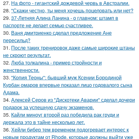
27.
На фото - гигантский дождевой червь в Австралии.
28.
"Скажи честно, ты меня хочешь поцеловать или нет?
29.
37-Летняя Алина Ланина - о главном: штамп в
паспорте не делает семью счастливее.
30.
Ваня дмитриенко сделал предложение Ане
пересильд?
31.
После таких тренировок даже самые широкие штаны
не скроют результат.
32.
Люба толкалина - пример стройности и
женственности.
33.
"Копия Теоны": бывший муж Ксении Бородиной
Курбан омаров впервые показал лицо годовалого сына
Адама.
34.
Алексей Серов из "Дискотеки Аварии" сделал дочери
подарок за успешную сдачу экзаменов.
35.
Кайли миноуг второй раз победила рак груди и
держала это в тайне несколько лет.
36.
Хейли бибер тем временем подогревает интерес к
новым продуктам от Rhode, которые должны выйти уже