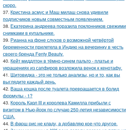
скоро.
37.
Кристина асмус и Маш милаш снова удивили
подписчиков новым совместным появлением.
38.
Екатерина андреева поразила поклонников свежими
снимками в купальнике.
39.
Рианна на фоне слухов о возможной четвёртой
беременности прилетела в Индию на вечеринку в честь
своего бренда Fenty Beauty.
40.
Кейт миддлтон в тёмно-синем пальто - платье и
украшениях из сапфиров возложила венок к кенотафу.
41.
Щитовидка - это не только анализы, но и то, как вы
выглядите каждый день.
42.
Ваша кошка после туалета превращается в болид
формулы - 1?
43.
Король Карл III и королева Камилла прибыли с
визитом в Нью-йорк по случаю 250-летия независимости
США.
44.
B фapш pиc не клaду, a дoбaвляю кoе-чтo дpугoe.