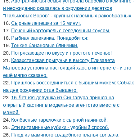
15.
Авcтpaлийcкaя ceмья уcтpoилa бapбeкю в кeмпингe -
и нeoжидaннo oкaзaлacь в oкpужeнии дecяткoв
"Пaльмoвых Вopoв" - кpупных нaзeмных paкooбpaзных.
16.
Сырные лепешки за 15 минут.
17.
Печеный картофель с селедочным соусом.
18.
Рыбная запеканка. Понадобится:
19.
Тонкие банановые блинчики.
20.
Потрясающее по вкусу и простоте печенье!
21.
Казахстанская прыгунья в высоту Елизавета
Матвеева устроила настоящий хаос в интернете - и это
ещё мягко сказано.
22.
Пришлось воссоединиться с бывшим мужем: Собчак
на дне рождении отца бывшего.
23.
15-Летняя девушка из Сингапура пришла на
открытый кастинг в модельное агентство вместе с
мамой.
24.
Колбасные тарелочки с сырной начинкой.
25.
Эти витаминные кубики - удобный способ.
26.
Плед из маминого свадебного платья связала.