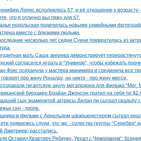
ннифер Лопес исполнилось 57, и её отношение к возрасту 
ите, что я отлично выгляжу для 57.
алья подольская поделилась новыми семейными фотографи
атлена вместе с близкими людьми.
последние несколько лет сидни Суини превратилась из актр
вуда.
годетная мать Саша зверева демонстрирует перерастянуту
унский согласился играть в "Универе", чтобы избежать порчи
ан Фокс психанула у мастера маникюра и соединила все тр
 говорят про жену Роналду, но никто - про жену месси.
 создавали гигантскую акулу мегалодона для фильма "Мег:
риканский биохакер Брайан Джонсон тратил на себя по $2 м
адший сын знаменитой актрисы Дилан ли сыграл свадьбу с
ежье сен - тропе.
щника в фильме с Арнольдом шварценеггером сыграл реаль
сети появились слухи, что экс - солистка группы "Серебро" 
й Дмитриев) расстались.
оля Оставил Квартиру Ребенку, Уехал с Чемоданом": Ксени