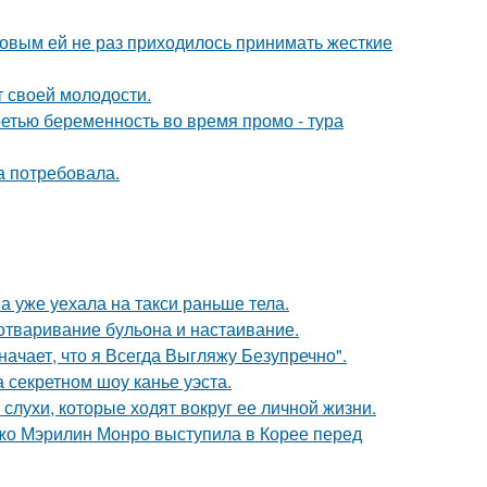
ковым ей не раз приходилось принимать жесткие
т своей молодости.
ретью беременность во время промо - тура
а потребовала.
а уже уехала на такси раньше тела.
 отваривание бульона и настаивание.
начает, что я Всегда Выгляжу Безупречно".
 секретном шоу канье уэста.
 слухи, которые ходят вокруг ее личной жизни.
жо Мэрилин Монро выступила в Корее перед