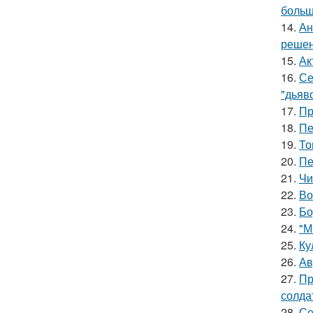
больш
14.
Ан
решен
15.
Ак
16.
Се
"дьяво
17.
Пр
18.
Пе
19.
То
20.
Пе
21.
Чи
22.
Во
23.
Бо
24.
"М
25.
Ку
26.
Ав
27.
Пр
солда
28.
Се