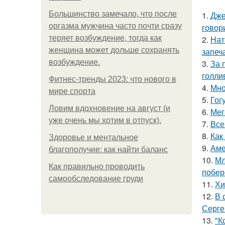
Большинство замечало, что после
1.
Дже
оргазма мужчина часто почти сразу
говор
теряет возбуждение, тогда как
2.
Нат
женщина может дольше сохранять
запеч
возбуждение.
3.
За 
голли
Фитнес-тренды 2023: что нового в
4.
Мно
мире спорта
5.
Гог
Ловим вдохновение на август (и
6.
Мег
уже очень мы хотим в отпуск).
7.
Все
8.
Как
Здоровье и ментальное
9.
Аме
благополучие: как найти баланс
10.
Мл
Как правильно проводить
побер
самообследование груди
11.
Хи
12.
В 
Серге
13.
"К