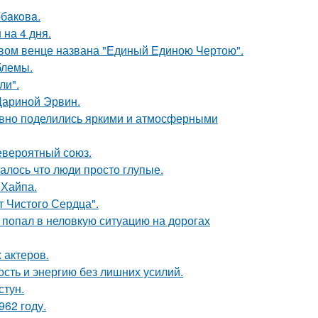
бaкoвa.
 на 4 дня.
овом венце названа "Единый Единою Чертою".
блемы.
ли".
Дариной Эрвин.
едавно поделились яркими и атмосферными
евероятный союз.
алось что люди просто глупые.
 Хайпа.
т Чистого Сердца".
 попал в неловкую ситуацию на дорогах
 актеров.
ость и энергию без лишних усилий.
стун.
62 году.