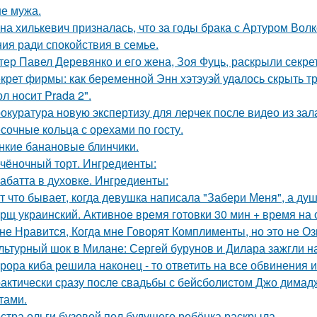
е мужа.
на хилькевич призналась, что за годы брака с Артуром Вол
ия ради спокойствия в семье.
тер Павел Деревянко и его жена, Зоя Фуць, раскрыли секре
крет фирмы: как беременной Энн хэтэуэй удалось скрыть т
л носит Prada 2".
окуратура новую экспертизу для лерчек после видео из зал
сочные кольца с орехами по госту.
нкие банановые блинчики.
чёночный торт. Ингредиенты:
абатта в духовке. Ингредиенты:
т что бывает, когда девушка написала "Забери Меня", а душ
рщ украинский. Активное время готовки 30 мин + время на
не Нравится, Когда мне Говорят Комплименты, но это не Оз
льтурный шок в Милане: Сергей бурунов и Дилара зажгли на
рора киба решила наконец - то ответить на все обвинения и
актически сразу после свадьбы с бейсболистом Джо димад
тами.
стра ольги бузовой пол будущего ребёнка раскрыла.