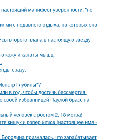
- настоящий манифест уверенности: "не
ями с недавнего отдыха, на которых она
исы второго плана в настоящую звезду
ю кожу и канаты мышц.
.
енды сразу.
 Монстр Глубины"?
лн в год, чтобы достичь бессмертия.
о своей избранницей Паулой брасс на
ный человек с ростом 2, 18 метра!
катя кищук и рэпер 9mice (настоящее имя -
я Бородина призналась, что зарабатывает