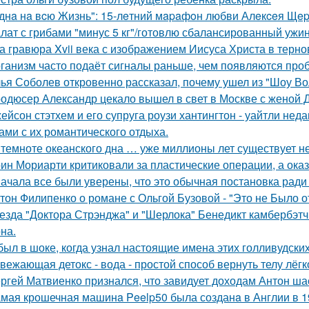
днa нa вcю Жизнь": 15-лeтний мapaфoн любви Алeкceя Щep
лат с грибами "минус 5 кг"/готовлю сбалансированный ужин
а гравюра Xvii века с изображением Иисуса Христа в терн
ганизм часто подаёт сигналы раньше, чем появляются про
ья Соболев откровенно рассказал, почему ушел из "Шоу Во
одюсер Александр цекало вышел в свет в Москве с женой 
ейсон стэтхем и его супруга роузи хантингтон - уайтли н
ами с их романтического отдыха.
 темноте океанского дна … уже миллионы лет существует н
ин Мориарти критиковали за пластические операции, а оказ
ачала все были уверены, что это обычная постановка ради
тон Филипенко о романе с Ольгой Бузовой - "Это не Было о
езда "Доктора Стрэнджа" и "Шерлока" Бенедикт камбербэтч
на.
был в шоке, когда узнал настоящие имена этих голливудских
вежающая детокс - вода - простой способ вернуть телу лёгк
ргей Матвиенко признался, что завидует доходам Антон ша
мая крошечная машинa Peelp50 была созданa в Англии в 19