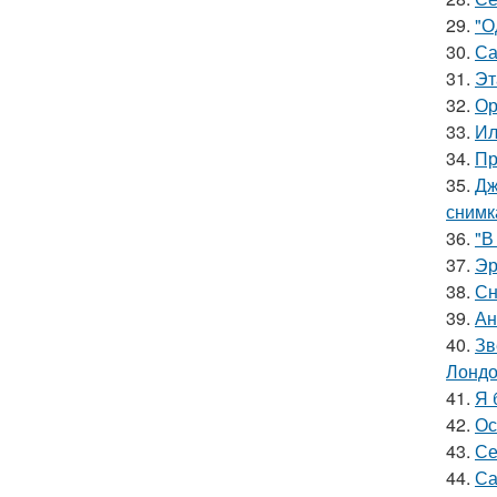
29.
"О
30.
Са
31.
Эт
32.
Ор
33.
Ил
34.
Пр
35.
Дж
снимк
36.
"В
37.
Эр
38.
Сн
39.
Ан
40.
Зв
Лондо
41.
Я 
42.
Ос
43.
Се
44.
Са