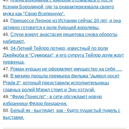
Ксении Бородиной, где та охарактеризовала своего
мужа как "Свою Вселенную".
44.
Принцессе Леонор из Испании сейчас 20 лет, и она
активно готовится к роли будущей королевы.
45.
Слухи вокруг анастасия решетова снова обороты
набирают.
46.
34-Летний Тейлор лотнер, известный по роли
Джейкоба в "Сумерках", и его супруга Тейлор доум ждут
первенца.
47.
Роман курцын не оформляет имущество на себя ….
48.
В мехико прошла премьера фильма "дьявол носит
Prada 2", который представили исполнительницы
главных ролей Мэрил стрип и Энн хэтэуэй.
49.
"Федю Понесло" - в сети обсуждают новую
избранницу Фёдор бондарчук.
50.
Белый як - выглядит, как - будто пушистый пудель с
выставки.