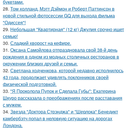
букeтaми.
28.
Том холланд, Мэтт Дэймон и Роберт Паттинсон в
новой стильной фотосессии GQ для выхода фильма
"Одиссея"!
29.
Небольшая "Квартирная" (12 кг) Джулия срочно ищет
семью!
30.
Сладкий хворост на кефире.
31.
Оксана Самойлова отпраздновала свой 38-й день
рождения в одном из модных столичных ресторанов в
окружении близких друзей и семьи.
32.
Светлана ходченкова, которой недавно исполнилось
43 года, продолжает удивлять поклонников своей
физической подготовкой.
33.
"Я Проколола Пупок и Сделала Губы": Екатерина
Шкуро рассказала о преображениях после расставания
с мужем.
34.
Звезда "Доктора Стрэнджа" и "Шерлока" Бенедикт
камбербэтч попал в неловкую ситуацию на дорогах
Лондона.