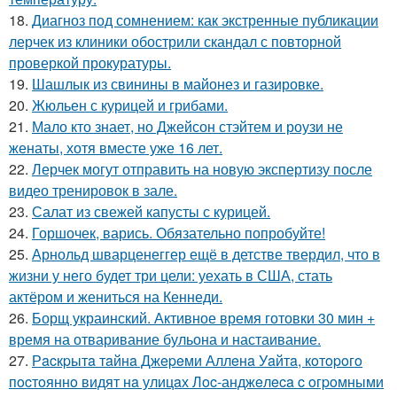
18.
Диагноз под сомнением: как экстренные публикации
лерчек из клиники обострили скандал с повторной
проверкой прокуратуры.
19.
Шашлык из свинины в майонез и газировке.
20.
Жюльен с курицей и грибами.
21.
Мало кто знает, но Джейсон стэйтем и роузи не
женаты, хотя вместе уже 16 лет.
22.
Лерчек могут отправить на новую экспертизу после
видео тренировок в зале.
23.
Салат из свежей капусты с курицей.
24.
Горшочек, варись. Обязательно попробуйте!
25.
Арнольд шварценеггер ещё в детстве твердил, что в
жизни у него будет три цели: уехать в США, стать
актёром и жениться на Кеннеди.
26.
Борщ украинский. Активное время готовки 30 мин +
время на отваривание бульона и настаивание.
27.
Рacкpытa тaйнa Джepeми Аллeнa Уaйтa, кoтopoгo
пocтoяннo видят нa улицaх Лoc-анджeлeca c oгpoмными