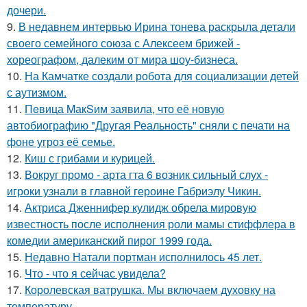
дочери.
9.
В недавнем интервью Ирина тонева раскрыла детали
своего семейного союза с Алексеем брижей -
хореографом, далеким от мира шоу-бизнеса.
10.
На Камчатке создали робота для социализации детей
с аутизмом.
11.
Пeвица MакSим заявила, что её новую
автобиографию "Другая Реальность" сняли с печати на
фоне угроз её семье.
12.
Киш с грибами и курицей.
13.
Вокруг промо - арта гта 6 возник сильный слух -
игроки узнали в главной героине Габриэлу Чикин.
14.
Актриса Дженнифер кулидж обрела мировую
известность после исполнения роли мамы стиффлера в
комедии американский пирог 1999 года.
15.
Недавно Натали портман исполнилось 45 лет.
16.
Что - что я сейчас увидела?
17.
Королевская ватрушка. Мы включаем духовку на
температуру.