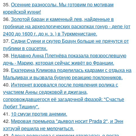
35.
Осенние разносолы. Мы готовим по мотивам
корейской кухни!
36.
Золотой баран и каменный лев, найденные в
гробнице на археологических раскопках гонур - депе (от
2400 до 1600 г. до н. э. ) в Туркменистане.
37.
Сидни Суини и скутер Браун больше не прячутся от
публики в соцсетях.
38.
Недавно Анна Плетнёва показала повзрослевшую
дочь - Марию, которая сейчас живёт во Франции.
39.
Екатерина Климова поделилась кадрами с отдыха на
Мальдивах и вызвала бурную реакцию поклонников.
40.
Интернет взорвался после появления ролика с
участием Анны седоковой и джигана,
сопровождавшегося её загадочной фразой: "Счастье
Любит Тишину".
41.
10 смузи против анемии.
42.
Мировая премьера "дьявол носит Prada 2", и Энн
хэтэуэй решила не мелочиться.
43.
Алена водонаева с юмором отозвалась о посте