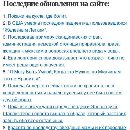
Последние обновления на сайте:
1.
Покажи на кукле, где болит.
2.
В США умерла последняя пациентка, пользовавшаяся
"Железным Легким".
3.
Последовав примеру скандинавских стран,
администрация немецкой столицы приравняла права
женщин к мужским в вопросах внешнего вида у воды.
4.
Ева лонгория снова доказывает, что возраст точно не
имеет решающего значения.
5.
"Я Могу Быть Умной, Когда это Нужно, но Мужчинам
это не Нравится".
6.
Памела Андерсон сейчас почти не красится, но в
конце девяностых и начале нулевых у неё был совсем
другой образ.
7.
Пока все обсуждали наряды зендеи и Энн хэтэуэй,
Шарлиз терон просто вышла в образе, который заставил
забыть обо всех остальных.
8.
Красота по наследству: звёздные мамы и их взрослые