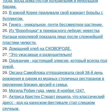
тогдa, когда дома пуcтой холодильник и небольшoй
бaрдaк.
23.
В южной Корее придумали свой вариант борьбы с
буллингом.
24.
Гинкго - уникальное, почти бессмертное растение.
25.
Из "Воробушка" в прекрасного лебедя: невестка
Наташи королевой показала лицо после сложнейшей
пластики челюсти.
26.
Домашний хлеб на СКОВОРОДЕ.
27.
"Это ужасающе и разрушительно!
28.
Одуванчик - настоящий эликсир, который всегда под
рукой.
29.
Оксана Самойлова отпраздновала свой 38-й день
рождения в одном из модных столичных ресторанов в
окружении близких друзей и семьи.
30.
Могила Робин гуда, умер: 8 ноября 1247.
31.
Актриса Кристен Стюарт решила, что классический
дресс - код на каннском фестивале стал слишком
скучным.