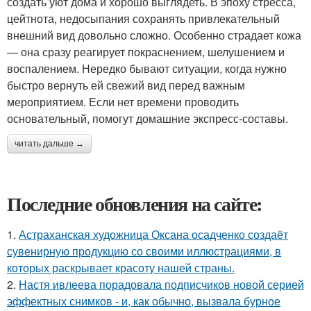
создать уют дома и хорошо выглядеть. В эпоху стресса,
цейтнота, недосыпания сохранять привлекательный
внешний вид довольно сложно. Особенно страдает кожа
— она сразу реагирует покраснением, шелушением и
воспалением. Нередко бывают ситуации, когда нужно
быстро вернуть ей свежий вид перед важным
мероприятием. Если нет времени проводить
основательный, помогут домашние экспресс-составы.
читать дальше →
Последние обновления на сайте:
1.
Астраханская художница Оксана осадченко создаёт
сувенирную продукцию со своими иллюстрациями, в
которых раскрывает красоту нашей страны.
2.
Настя ивлеева порадовала подписчиков новой серией
эффектных снимков - и, как обычно, вызвала бурное