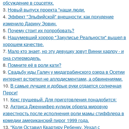
обсуждение в соцсетях.
3.
Новый выпуск проекта "наши люди.
4.
Эффект "Эльфийской" внешности: как похудение
изменило Дарину Эрвин.
5.
Почему стоит их попробовать?
6.
Нашумевший хоррор "Закулисье Реальности" вышел в
хорошем качестве.
7.
Мало кто знает, но эту девушку зовут Винни харлоу - и
она супермодель.
8.
Помните её в роли кати?
9.
Свадьбу иды Галич у мидаграбинского озера в Осетии
интернет встретил не аплодисментами, а обвинениями.
10.
В самые лучшие и добрые руки отдается солнечная
Перси!
11.
Кекс грушевый. Для приготовления понадобится:
12.
Актриса Дженнифер кулидж обрела мировую
известность после исполнения роли мамы стиффлера в
комедии американский пирог 1999 года.
13.
"Коля Оставил Квартиру Ребенку, Уехал с