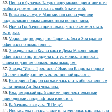
32.
Пицца в булочке. Такую пиццу можно приготовить из
любого дрожжевого теста с любой начинкой.
33.
Кристина асмус и Маш милаш снова удивили
подписчиков новым совместным появлением.
34.
Ирина Горбачева призналась, что не сможет стать
матерью.
35.
Vogue подтвердил, что Гарри стайлз и Зои кравиц
официально помолвлены.
36.
Звездная пара Клава кока и Дима Масленников
официально подтвердили статус жениха и невесты
своим недавним совместным выходом.
37.
Звезда "Игры Престолов" Эмилия Кларк на пороге
40-летия выбирает путь естественной красоты.
38.
Екатерина Гордон согласилась стать общественным
защитником Артёма чекалина.
39.
Владимирский край своими привлекательными
природными ландшафтами известен.
40.
Кабачковая закуска "К Пиву".
41.
Инстасамка начала сводить татуировки, кардинально