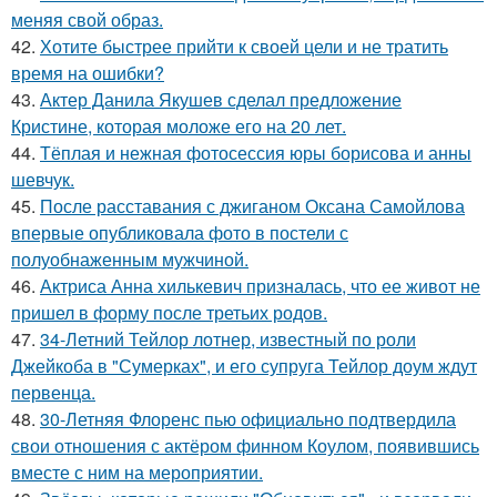
меняя свой образ.
42.
Хотите быстрее прийти к своей цели и не тратить
время на ошибки?
43.
Актер Данила Якушев сделал предложение
Кристине, которая моложе его на 20 лет.
44.
Тёплая и нежная фотосессия юры борисова и анны
шевчук.
45.
После расставания с джиганом Оксана Самойлова
впервые опубликовала фото в постели с
полуобнаженным мужчиной.
46.
Актриса Анна хилькевич призналась, что ее живот не
пришел в форму после третьих родов.
47.
34-Летний Тейлор лотнер, известный по роли
Джейкоба в "Сумерках", и его супруга Тейлор доум ждут
первенца.
48.
30-Летняя Флоренс пью официально подтвердила
свои отношения с актёром финном Коулом, появившись
вместе с ним на мероприятии.