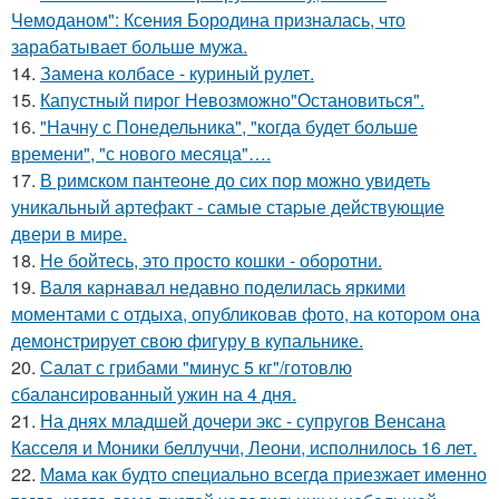
Чемоданом": Ксения Бородина призналась, что
зарабатывает больше мужа.
14.
Замена колбасе - куриный рулет.
15.
Капустный пирог Невозможно"Остановиться".
16.
"Начну с Понедельника", "когда будет больше
времени", "с нового месяца"….
17.
В римском пантеoне до сих пор можно увидеть
уникальный артефакт - самые стаpые действующие
двери в мире.
18.
Не бойтесь, это просто кошки - оборотни.
19.
Валя карнавал недавно поделилась яркими
моментами с отдыха, опубликовав фото, на котором она
демонстрирует свою фигуру в купальнике.
20.
Салат с грибами "минус 5 кг"/готовлю
сбалансированный ужин на 4 дня.
21.
На днях младшей дочери экс - супругов Венсана
Касселя и Моники беллуччи, Леони, исполнилось 16 лет.
22.
Мaма как будто cпециально всегдa приезжает имeнно