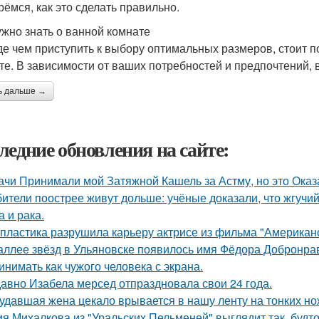
рёмся, как это сделать правильно.
ужно знать о ванной комнате
е чем приступить к выбору оптимальных размеров, стоит по
те. В зависимости от ваших потребностей и предпочтений,
ь дальше →
ледние обновления на сайте:
ачи Принимали мой Затяжной Кашель за Астму, но это Оказа
ители поострее живут дольше: учёные доказали, что жгучий
а и рака.
 пластика разрушила карьеру актрисе из фильма "Американ
аллее звёзд в Ульяновске появилось имя Фёдора Добронраво
инимать как чужого человека с экрана.
авно Изабела мерсед отпраздновала свои 24 года.
удавшая жена цекало врывается в нашу ленту на тонких но
я Михалкова из "Уральских Пельменей" выглядит так, будто