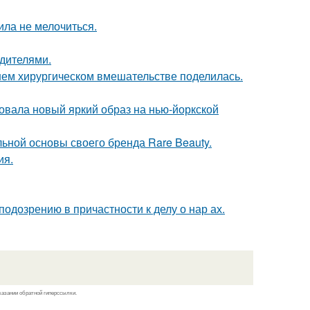
ила не мелочиться.
одителями.
ем хирургическом вмешательстве поделилась.
овала новый яркий образ на нью-йоркской
льной основы своего бренда Rare Beauty.
ия.
одозрению в причастности к делу о нар ах.
казании обратной гиперссылки.