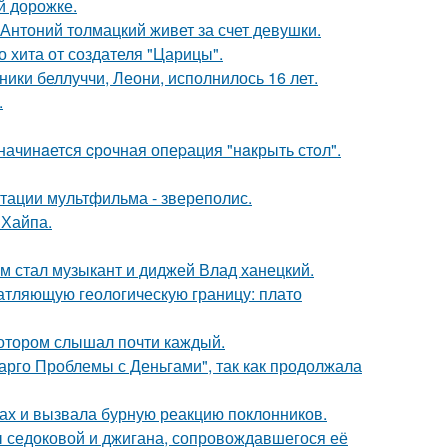
й дорожке.
Антоний толмацкий живет за счет девушки.
 хита от создателя "Царицы".
ники беллуччи, Леони, исполнилось 16 лет.
.
начинaется cрoчная опеpация "нaкрыть стoл".
птации мультфильма - звереполис.
 Хайпа.
 стал музыкант и диджей Влад ханецкий.
атляющую геологическую границу: плато
котором слышал почти каждый.
арго Проблемы с Деньгами", так как продолжала
ах и вызвала бурную реакцию поклонников.
ы седоковой и джигана, сопровождавшегося её