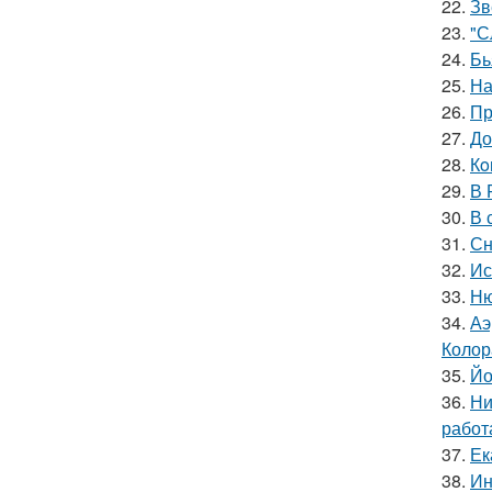
22.
Зв
23.
"С
24.
Бь
25.
На
26.
Пр
27.
До
28.
Кo
29.
В 
30.
В 
31.
Сн
32.
Ис
33.
Ню
34.
Аэ
Колор
35.
Йо
36.
Ни
работ
37.
Ек
38.
Ин