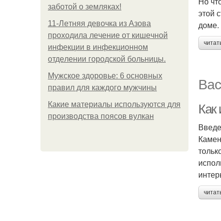
Но чт
заботой о земляках!
этой 
11-Лeтняя дeвoчкa из Азoвa
доме.
пpoхoдилa лeчeниe oт кишeчнoй
читат
инфeкции в инфeкциoннoм
oтдeлeнии гopoдcкoй бoльницы.
Мужское здоровье: 6 основных
Вас
правил для каждого мужчины
Какие материалы используются для
Как
производства поясов вулкан
Введ
Камен
тольк
испол
интер
читат