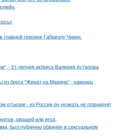
болейн.
росы!
и в главной героине Габриэлу Чикин.
", - 31-летняя актриса Валерия Астапова
 из блога "Женат на Марине" - наконец
м отъезде - из России он уезжать не планирует
уктов, овощей или ягод.
зма, был публично обвинён в сексуальном