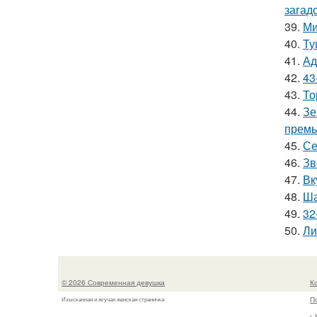
загад
39.
Ми
40.
Ту
41.
Ад
42.
43
43.
То
44.
Зе
премь
45.
Се
46.
Зв
47.
Вк
48.
Ша
49.
32
50.
Ли
© 2026 Современная девушка
К
П
Изысканная и жгучая женская страничка
г.