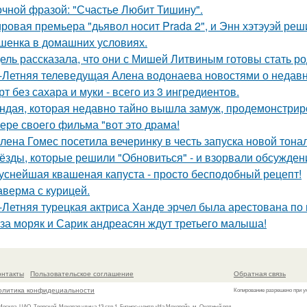
очной фразой: "Счастье Любит Тишину".
ровая премьера "дьявол носит Prada 2", и Энн хэтэуэй реш
шенка в домашних условиях.
ель рассказала, что они с Мишей Литвиным готовы стать р
-Летняя телеведущая Алена водонаева новостями о недавн
рт без сахара и муки - всего из 3 ингредиентов.
ндая, которая недавно тайно вышла замуж, продемонстрир
ере своего фильма "вот это драма!
лена Гомес посетила вечеринку в честь запуска новой тона
ёзды, которые решили "Обновиться" - и взорвали обсужден
уснейшая квашеная капуста - просто бесподобный рецепт!
верма с курицей.
-Летняя турецкая актриса Ханде эрчел была арестована по п
за моряк и Сарик андреасян ждут третьего малыша!
онтакты
Пользовательское соглашение
Обратная связь
олитика конфидециальности
Копирование разрешено при у
 Москва, ЦАО, Тверской, Моховая улица 13 стр.1, Бизнес-центр «На Моховой», м. Охотный ряд