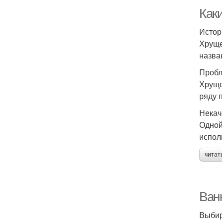
Как
Истор
Хруще
назва
Пробл
Хруще
ряду 
Некач
Одной
испол
читат
Ван
Выбир