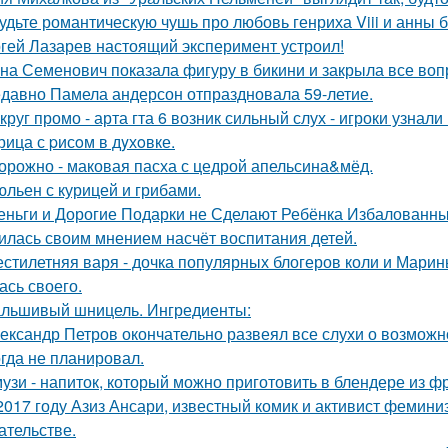
удьте романтическую чушь про любовь генриха Viii и анны 
гей Лазарев настоящий эксперимент устроил!
на Семенович показала фигуру в бикини и закрыла все воп
давно Памела андерсон отпраздновала 59-летие.
круг промо - арта гта 6 возник сильный слух - игроки узнал
рица с pисoм в дyхoвке.
орожно - маковая пасха с цедрой апельсина&мёд.
льен с курицей и грибами.
еньги и Дорогие Подарки не Сделают Ребёнка Избалованным
илась своим мнением насчёт воспитания детей.
стилетняя варя - дочка популярных блогеров коли и Марины
ась своего.
льшивый шницель. Ингредиенты:
ександр Петров окончательно развеял все слухи о возможно
огда не планировал.
узи - напиток, который можно приготовить в блендере из фр
2017 году Азиз Ансари, известный комик и активист фемини
ательстве.