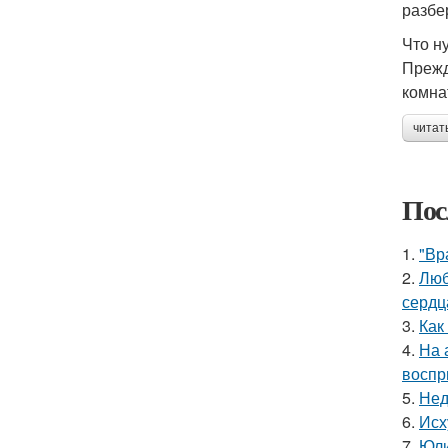
разбе
Что н
Прежд
комна
читат
Пос
1.
"Вр
2.
Люб
сердц
3.
Как
4.
На 
воспр
5.
Нед
6.
Исх
7.
Юли