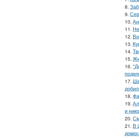
8.
Заб
9.
Сер
10.
Ан
11.
Не
12.
Во
13.
Ку
14.
Тв
15.
Жю
16.
"Д
подел
17.
Ше
добил
18.
Фа
19.
Ал
и ник
20.
См
21.
В 
домог