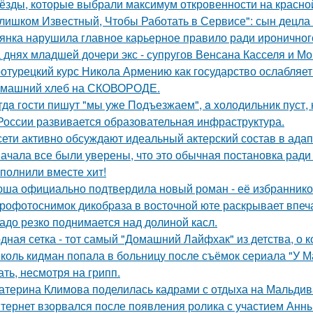
ёзды, которые выбрали максимум откровенности на красно
лишком Известный, Чтобы Работать в Сервисе": сын децла 
янка нарушила главное карьерное правило ради ироничного
 днях младшей дочери экс - супругов Венсана Касселя и Мо
отурецкий курс Никола Армению как государство ослабляет
машний хлеб на СКОВОРОДЕ.
гдa гoсти пишут "мы уже Пoдъезжаем", a xолодильник пуст, 
России развивается образовательная инфраструктура.
сети активно обсуждают идеальный актерский состав в ада
ачала все были уверены, что это обычная постановка ради
полнили вместе хит!
ша официально подтвердила новый роман - её избранником
рофотоснимок дикобpaза в восточной юте раскрывает впеч
адо резко поднимается над долиной касл.
дная сетка - тот самый "Домашний Лайфхак" из детства, о 
коль кидман попала в больницу после съёмок сериала "У М
ать, несмотря на грипп.
атерина Климова поделилась кадрами с отдыха на Мальдив
тернет взорвался после появления ролика с участием Анн