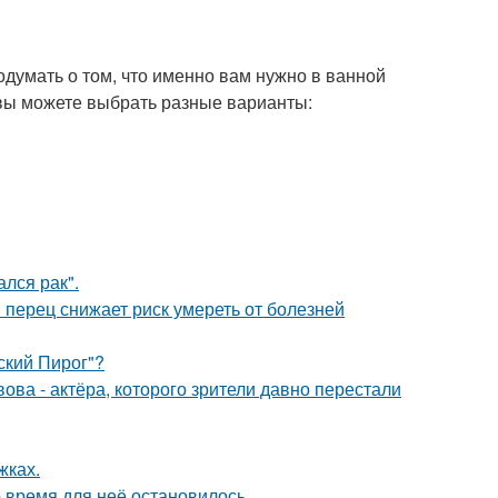
думать о том, что именно вам нужно в ванной
 вы можете выбрать разные варианты:
лся рак".
 перец снижает риск умереть от болезней
ский Пирог"?
ва - актёра, которого зрители давно перестали
жках.
 время для неё остановилось.