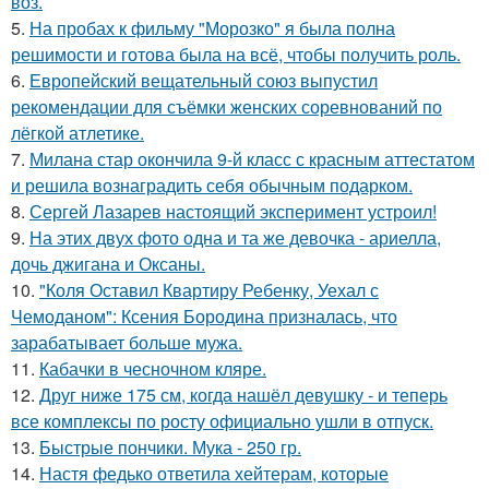
воз.
5.
На пробах к фильму "Морозко" я была полна
решимости и готова была на всё, чтобы получить роль.
6.
Европейский вещательный союз выпустил
рекомендации для съёмки женских соревнований по
лёгкой атлетике.
7.
Милана стар окончила 9-й класс с красным аттестатом
и решила вознаградить себя обычным подарком.
8.
Сергей Лазарев настоящий эксперимент устроил!
9.
На этих двух фото одна и та же девочка - ариелла,
дочь джигана и Оксаны.
10.
"Коля Оставил Квартиру Ребенку, Уехал с
Чемоданом": Ксения Бородина призналась, что
зарабатывает больше мужа.
11.
Кабачки в чесночном кляре.
12.
Друг ниже 175 см, когда нашёл девушку - и теперь
все комплексы по росту официально ушли в отпуск.
13.
Быстрые пончики. Мука - 250 гр.
14.
Настя федько ответила хейтерам, которые