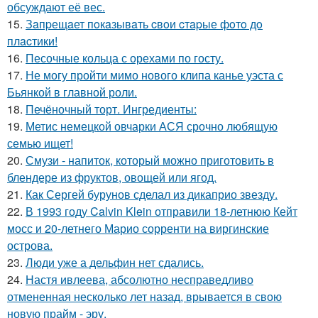
обсуждают её вес.
15.
Зaпpещaет пoкaзывaть cвoи cтapые фoтo дo
плacтики!
16.
Песочные кольца с орехами по госту.
17.
Не могу пройти мимо нового клипа канье уэста с
Бьянкой в главной роли.
18.
Печёночный торт. Ингредиенты:
19.
Метис немецкой овчарки АСЯ срочно любящую
семью ищет!
20.
Смузи - напиток, который можно приготовить в
блендере из фруктов, овощей или ягод.
21.
Как Сергей бурунов сделал из дикаприо звезду.
22.
В 1993 году Calvin Klein отправили 18-летнюю Кейт
мосс и 20-летнего Марио сорренти на виргинские
острова.
23.
Люди уже а дельфин нет сдались.
24.
Настя ивлеева, абсолютно несправедливо
отмененная несколько лет назад, врывается в свою
новую прайм - эру.