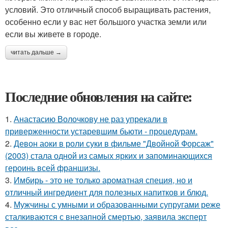
условий. Это отличный способ выращивать растения,
особенно если у вас нет большого участка земли или
если вы живете в городе.
читать дальше →
Последние обновления на сайте:
1.
Анастасию Волочкову не раз упрекали в
приверженности устаревшим бьюти - процедурам.
2.
Девон аоки в роли суки в фильме "Двойной Форсаж"
(2003) стала одной из самых ярких и запоминающихся
героинь всей франшизы.
3.
Имбирь - это не только ароматная специя, но и
отличный ингредиент для полезных напитков и блюд.
4.
Мужчины с умными и образованными супругами реже
сталкиваются с внезапной смертью, заявила эксперт