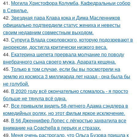
41.
Могила Христофора Колумба, Кафедральныи собор
в Севилье.
42.
Звездная пара Клава кока и Дима Масленников
официально подтвердили статус жениха и невесты
своим недавним совместным выходом.
43.
Супруга Влада соколовского, которую подозревают в
анорексии, достигла критически низкого веса.
44.
Екатерина шепета прервала молчание по поводу
внебрачного сына своего мужа, Арарата кещяна.
45.
Только в том случае, если бы вы посмотрели на
землю из космоса 3 миллиарда лет назад - она была бы
не голубой.
46.
В 2020 году всё окончательно сломалось - я просто
больше не тянула всё одна.
47.
Все привыкли видеть 58-летнего Адама сэндлера в
комедийных ролях, но этот фильм яркое исключение.
48.
В 56 Дженнифер Лопес с лёгкостью захватила все
внимание на Coachella в перьях и стразах.
49.
Меня очень растрогало, что Ольга Бузова пришла к