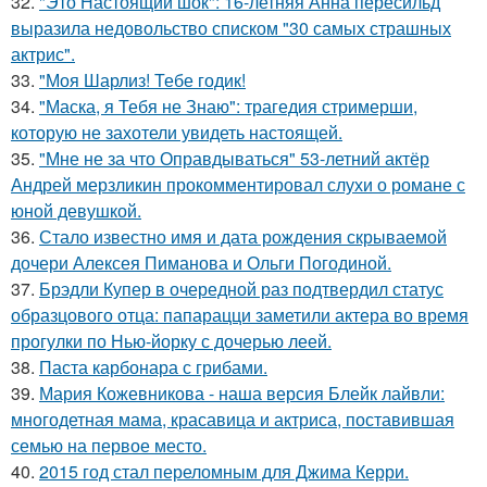
32.
"Это Настоящий шок": 16-летняя Анна пересильд
выразила недовольство списком "30 самых страшных
актрис".
33.
"Моя Шарлиз! Тебе годик!
34.
"Маска, я Тебя не Знаю": трагедия стримерши,
которую не захотели увидеть настоящей.
35.
"Мне не за что Оправдываться" 53-летний актёр
Андрей мерзликин прокомментировал слухи о романе с
юной девушкой.
36.
Стало известно имя и дата рождения скрываемой
дочери Алексея Пиманова и Ольги Погодиной.
37.
Брэдли Купер в очередной раз подтвердил статус
образцового отца: папарацци заметили актера во время
прогулки по Нью-йорку с дочерью леей.
38.
Паста карбонара с грибами.
39.
Мария Кожевникова - наша версия Блейк лайвли:
многодетная мама, красавица и актриса, поставившая
семью на первое место.
40.
2015 год стал переломным для Джима Керри.