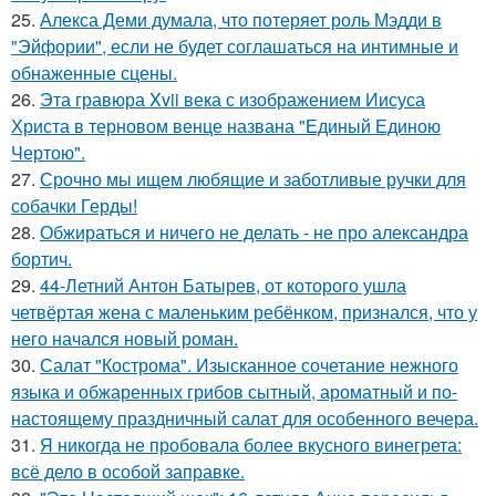
25.
Алекса Деми думала, что потеряет роль Мэдди в
"Эйфории", если не будет соглашаться на интимные и
обнаженные сцены.
26.
Эта гравюра Xvii века с изображением Иисуса
Христа в терновом венце названа "Единый Единою
Чертою".
27.
Срочно мы ищем любящие и заботливые ручки для
собачки Герды!
28.
Обжираться и ничего не делать - не про александра
бортич.
29.
44-Летний Антон Батырев, от которого ушла
четвёртая жена с маленьким ребёнком, признался, что у
него начался новый роман.
30.
Салат "Кострома". Изысканное сочетание нежного
языка и обжаренных грибов сытный, ароматный и по-
настоящему праздничный салат для особенного вечера.
31.
Я никогда не пробовала более вкусного винегрета:
всё дело в особой заправке.