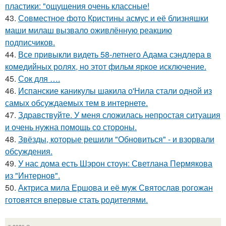
пластики: "ощущения очень классные!
43.
Совместное фото Кристины асмус и её близняшки
маши милаш вызвало оживлённую реакцию
подписчиков.
44.
Все привыкли видеть 58-летнего Адама сэндлера в
комедийных ролях, но этот фильм яркое исключение.
45.
Сок для ….
46.
Испанские каникулы шакила о'Нила стали одной из
самых обсуждаемых тем в интернете.
47.
Здравствуйте. У меня сложилась непростая ситуация
и очень нужна помощь со стороны.
48.
Звёзды, которые решили "Обновиться" - и взорвали
обсуждения.
49.
У нас дома есть Шэрон стоун: Светлана Пермякова
из "Интернов".
50.
Актриса мила Ершова и её муж Святослав рогожан
готовятся впервые стать родителями.