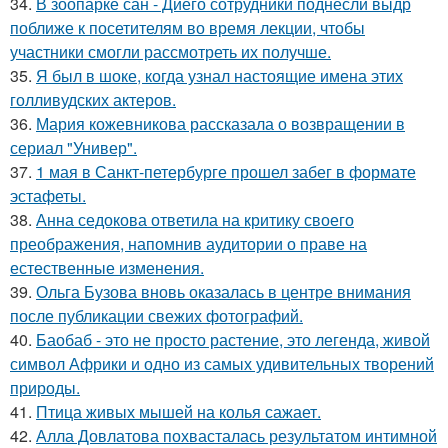
34.
В зоопарке сан - Диего сотрудники поднесли выдр
поближе к посетителям во время лекции, чтобы
участники смогли рассмотреть их получше.
35.
Я был в шоке, когда узнал настоящие имена этих
голливудских актеров.
36.
Мария кожевникова рассказала о возвращении в
сериал "Универ".
37.
1 мая в Санкт-петербурге прошел забег в формате
эстафеты.
38.
Анна седокова ответила на критику своего
преображения, напомнив аудитории о праве на
естественные изменения.
39.
Ольга Бузова вновь оказалась в центре внимания
после публикации свежих фотографий.
40.
Баобаб - это не просто растение, это легенда, живой
символ Африки и одно из самых удивительных творений
природы.
41.
Птица живых мышей на колья сажает.
42.
Алла Довлатова похвасталась результатом интимной