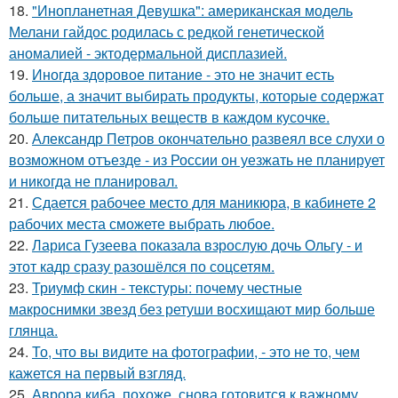
18.
"Инопланетная Девушка": американская модель
Мелани гайдос родилась с редкой генетической
аномалией - эктодермальной дисплазией.
19.
Иногда здоровое питание - это не значит есть
больше, а значит выбирать продукты, которые содержат
больше питательных веществ в каждом кусочке.
20.
Александр Петров окончательно развеял все слухи о
возможном отъезде - из России он уезжать не планирует
и никогда не планировал.
21.
Сдается рабочее место для маникюра, в кабинете 2
рабочих места сможете выбрать любое.
22.
Лариса Гузеева показала взрослую дочь Ольгу - и
этот кадр сразу разошёлся по соцсетям.
23.
Триумф скин - текстуры: почему честные
макроснимки звезд без ретуши восхищают мир больше
глянца.
24.
То, что вы видите на фотографии, - это не то, чем
кажется на первый взгляд.
25.
Аврора киба, похоже, снова готовится к важному