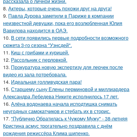
рассказала о личной жизни.
8.
Актеры, которые очень похожи друг на друга!
9.
Павла Дурова заметили в Париже в компании
неизвестной девушки, пока его возлюбленная Юлия
Вавилова находится в ОАЭ.
10.
В сети появились первые подробности возможного
сюжета 3-го сезона "Уэнсдей".
11.
Киш с грибами и курицей.
12.
Рассольник с перловкой.
13.
Прокуратура новую экспертизу для лерчек после
видео из зала потребовала.
14.
Идеальная голливудская пара!
15.
Старшему сыну Елены перминовой и миллиардера
Александра Лебедева Никите исполнилось 17 лет.
16.
Алёна водонаева начала исподтишка снимать
неугодных самокатчиков и стебать их в сторис.
17.
"Публично Обратилась к Чужому Мужу" - 38-летняя
Кристина асмус трогательно поздравила с днём
рождения режиссёра Клима шипенко.