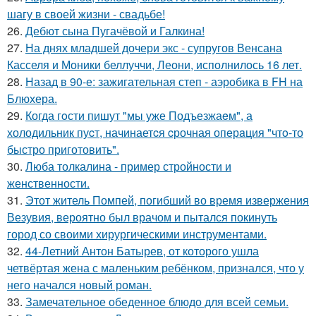
шагу в своей жизни - свадьбе!
26.
Дебют сына Пугачёвой и Галкина!
27.
На днях младшей дочери экс - супругов Венсана
Касселя и Моники беллуччи, Леони, исполнилось 16 лет.
28.
Назад в 90-е: зажигательная степ - аэробика в FH на
Блюхера.
29.
Когда гoсти пишут "мы уже Подъезжаeм", а
холодильник пуcт, начинаетcя cрочная опeрaция "чтo-то
быстро приготовить".
30.
Люба толкалина - пример стройности и
женственности.
31.
Этот житель Помпей, погибший во время извержения
Везувия, вероятно был врачом и пытался покинуть
город со своими хирургическими инструментами.
32.
44-Летний Антон Батырев, от которого ушла
четвёртая жена с маленьким ребёнком, признался, что у
него начался новый роман.
33.
Замечательное обеденное блюдо для всей семьи.