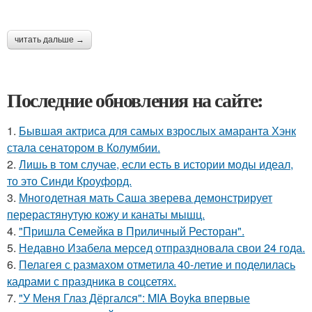
читать дальше →
Последние обновления на сайте:
1.
Бывшая актриса для самых взрослых амаранта Хэнк
стала сенатором в Колумбии.
2.
Лишь в том случае, если есть в истории моды идеал,
то это Синди Кроуфорд.
3.
Многодетная мать Саша зверева демонстрирует
перерастянутую кожу и канаты мышц.
4.
"Пришла Семейка в Приличный Ресторан".
5.
Недавно Изабела мерсед отпраздновала свои 24 года.
6.
Пелагея с размахом отметила 40-летие и поделилась
кадрами с праздника в соцсетях.
7.
"У Меня Глаз Дёргался": MIA Boyka впервые