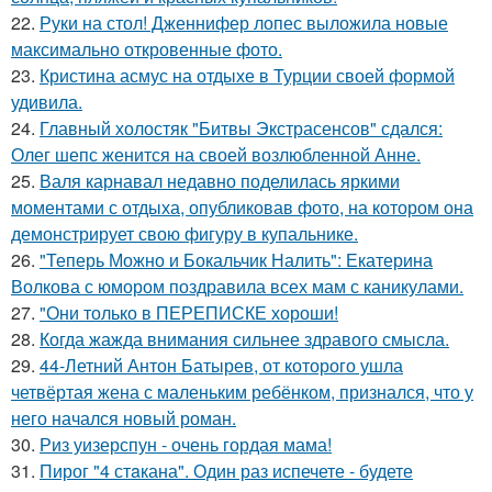
22.
Руки на стол! Дженнифер лопес выложила новые
максимально откровенные фото.
23.
Кристина асмус на отдыхе в Турции своей формой
удивила.
24.
Главный холостяк "Битвы Экстрасенсов" сдался:
Олег шепс женится на своей возлюбленной Анне.
25.
Валя карнавал недавно поделилась яркими
моментами с отдыха, опубликовав фото, на котором она
демонстрирует свою фигуру в купальнике.
26.
"Теперь Можно и Бокальчик Налить": Екатерина
Волкова с юмором поздравила всех мам с каникулами.
27.
"Они только в ПЕРЕПИСКЕ хороши!
28.
Когда жажда внимания сильнее здравого смысла.
29.
44-Летний Антон Батырев, от которого ушла
четвёртая жена с маленьким ребёнком, признался, что у
него начался новый роман.
30.
Риз уизерспун - очень гордая мама!
31.
Пирог "4 стaкана". Один раз испечете - будете