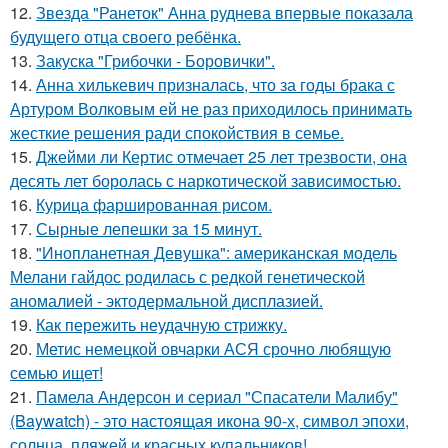
12.
Звезда "Ранеток" Анна руднева впервые показала
будущего отца своего ребёнка.
13.
Закуска "Грибочки - Боровички".
14.
Анна хилькевич призналась, что за годы брака с
Артуром Волковым ей не раз приходилось принимать
жесткие решения ради спокойствия в семье.
15.
Джейми ли Кертис отмечает 25 лет трезвости, она
десять лет боролась с наркотической зависимостью.
16.
Курица фаршированная рисом.
17.
Сырные лепешки за 15 минут.
18.
"Инопланетная Девушка": американская модель
Мелани гайдос родилась с редкой генетической
аномалией - эктодермальной дисплазией.
19.
Как пережить неудачную стрижку.
20.
Метис немецкой овчарки АСЯ срочно любящую
семью ищет!
21.
Памела Андерсон и сериал "Спасатели Малибу"
(Baywatch) - это настоящая икона 90-х, символ эпохи,
солнца, пляжей и красных купальников!