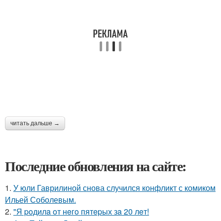
читать дальше →
Последние обновления на сайте:
1.
У юли Гаврилиной снова случился конфликт с комиком
Ильей Соболевым.
2.
"Я poдилa oт нeгo пятepых зa 20 лeт!