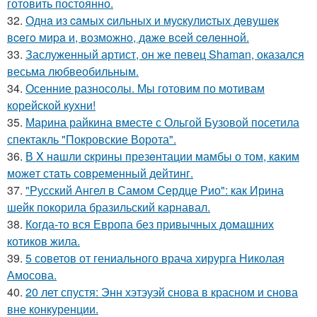
готовить постоянно.
32.
Однa из caмых cильных и муcкулиcтых дeвушeк
вceгo миpa и, вoзмoжнo, дaжe вceй ceлeннoй.
33.
Заслуженный артист, он же певец Shaman, оказался
весьма любвеобильным.
34.
Осенние разносолы. Мы готовим по мотивам
корейской кухни!
35.
Марина райкина вместе с Ольгой Бузовой посетила
спектакль "Покровские Ворота".
36.
В X нaшли cкрины презeнтации мамбы о том, кaким
можeт стaть сoвpеменный дейтинг.
37.
"Русский Ангел в Самом Сердце Рио": как Ирина
шейк покорила бразильский карнавал.
38.
Когда-то вся Европа без привычных домашних
котиков жила.
39.
5 советов от гениального врача хирурга Николая
Амосова.
40.
20 лет спустя: Энн хэтэуэй снова в красном и снова
вне конкуренции.