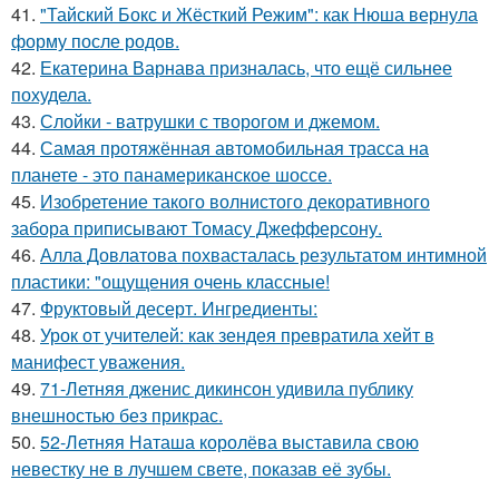
41.
"Тайский Бокс и Жёсткий Режим": как Нюша вернула
форму после родов.
42.
Екатерина Варнава призналась, что ещё сильнее
похудела.
43.
Слойки - ватрушки с творогом и джемом.
44.
Самая протяжённая автомобильная трасса на
планете - это панамериканское шоссе.
45.
Изобретение такого волнистого декоративного
забора приписывают Томасу Джефферсону.
46.
Алла Довлатова похвасталась результатом интимной
пластики: "ощущения очень классные!
47.
Фруктовый десерт. Ингредиенты:
48.
Урок от учителей: как зендея превратила хейт в
манифест уважения.
49.
71-Летняя дженис дикинсон удивила публику
внешностью без прикрас.
50.
52-Летняя Наташа королёва выставила свою
невестку не в лучшем свете, показав её зубы.