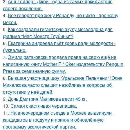
3.
Аня Тейлор - Джой - одна из самых ярких актрис
своего поколения.
4.
Все говорят про жену Роналду, но никто - про жену
месси.
5.
Как создавали гигантскую акулу мегалодона для
фильма "Мег: Монстр Глубины"?
6.
Екатерина андреева пьёт кровь ради молодости -
буквально.
7.
Эмили ратаковски продала права на свою ещё не
написанную книгу Mother F * Cker издательству Penguin
Press за семизначную сумму.
8.
Бывшая участница шоу "Уральские Пельмени" Юлия
Михалкова часто слышит назойливые вопросы об
отсутствии у неё детей.
9.
Дочь Дмитрия Маликова весит 45 кг.
10.
Самая счастливая черепашка.
11.
На внеочередном съезде в Москве выдвинули
кандидатов в госдуму и приняли обновлённую
программу экологической партии.