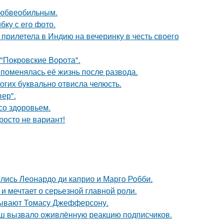
любвеобильным.
ку с его фото.
прилетела в Индию на вечеринку в честь своего
 "Покровские Ворота".
 поменялась её жизнь после развода.
огих буквально отвисла челюсть.
ер".
со здоровьем.
росто не вариант!
ились Леонардо ди каприо и Марго Робби.
и мечтает о серьезной главной роли.
исывают Томасу Джефферсону.
ш вызвало оживлённую реакцию подписчиков.