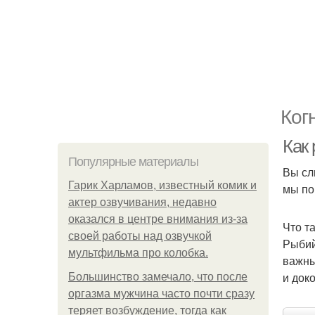
Ког
Как
Популярные материалы
Вы сл
Гарик Харламов, известный комик и
мы по
актер озвучивания, недавно
оказался в центре внимания из-за
Что т
своей работы над озвучкой
Рыбий
мультфильма про колобка.
важны
и док
Большинство замечало, что после
оргазма мужчина часто почти сразу
теряет возбуждение, тогда как