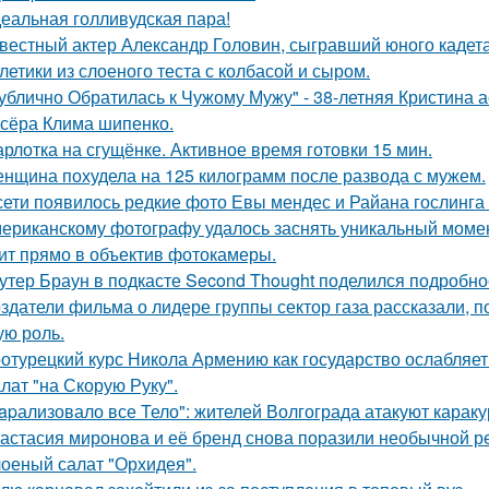
еальная голливудская пара!
вестный актер Александр Головин, сыгравший юного кадет
летики из слоеного теста с колбасой и сыром.
ублично Обратилась к Чужому Мужу" - 38-летняя Кристина 
сёра Клима шипенко.
рлотка на сгущёнке. Активное время готовки 15 мин.
нщина похудела на 125 килограмм после развода с мужем.
сети появилось редкие фото Евы мендес и Райана гослинга
ериканскому фотографу удалось заснять уникальный момент
ит прямо в объектив фотокамеры.
утер Браун в подкасте Second Thought поделился подробно
здатели фильма о лидере группы сектор газа рассказали, 
ую роль.
отурецкий курс Никола Армению как государство ослабляет
лат "на Скорую Руку".
apализовало все Тело": жителей Волгограда атакуют караку
астасия миронова и её бренд снова поразили необычной р
оеный салат "Орхидея".