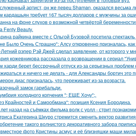
лю карнавал захейтили из-за поступления в топовый вуз.
служенный артист, он же певец Shaman, оказался весьма 
м кардашьян требует 167 тысяч долларов с мужчины за ошиб
анна на фоне слухов о возможной четвёртой беременности 
а Fenty Beauty.
рина райкина вместе с Ольгой Бузовой посетила спектакль
не Было Очень Страшно": Алсу откровенно призналась, как
-Летний рэпер Рэй Джей сделал заявление, от которого у мн
рия кожевникова рассказала о возвращении в сериал "Унив
м харди берет бессрочный отпуск из-за серьезных проблем 
жираться и ничего не делать - для Александры бортич это п
мерон диас призналась, что переживает из-за возраста.
азочный замок гарибальди.
умбрия холодного копчения "; ЕЩЕ Хочу";.
ез Крайностей и Самообмана": позиция Ксения Бородина.
 лет назад на съёмках фильма волк с уолл - стрит познаком
триса Екатерина Шкуро стремится сменить вектор развития 
обретение такого волнистого декоративного забора прип
вместное фото Кристины асмус и её близняшки маши мила