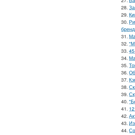
27.
Ва
28.
За
29.
Ки
30.
Ри
бренд
31.
Ма
32.
"М
33.
45
34.
Ма
35.
То
36.
Об
37.
Кэ
38.
Ск
39.
Ск
40.
"Б
41.
12
42.
Ак
43.
Из
44.
Со