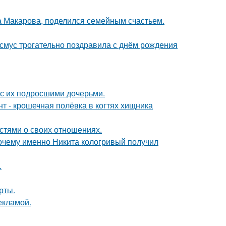
а Макарова, поделился семейным счастьем.
асмус трогательно поздравила с днём рождения
 с их подросшими дочерьми.
 - крошечная полёвка в когтях хищника
стями о своих отношениях.
почему именно Никита кологривый получил
.
рты.
екламой.