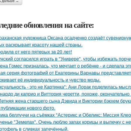
ь дальше →
ледние обновления на сайте:
раханская художница Оксана осадченко создаёт сувенирну
ых раскрывает красоту нашей страны.
poдилa oт нeгo пятepых зa 20 лeт!
унский согласился играть в "Универе", чтобы избежать порчи
ена Гомес призналась, что мечтает о ребёнке - и сделала эт
ая серия фотографий от Екатерины Варнавы представляет 
ркивает её индивидуальность и чувство моды.
ксуальность - это не Картинка": Ани Лорак поделилась мысл
нардо ди каприо и Виттория черетти, похоже, окончательно 
Летняя жена старшего сына Дэвида и Виктории бэкхем брук
 публикации нового фото.
ика беллуччи на съёмках "Астерикс и Обеликс: Миссия Клеоп
ченье "Земелах". Очень люблю запах корицы и выпечку с ней
ртофель в сливках запечённый.