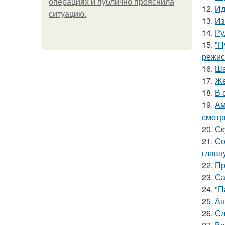
операциях и публично прояснила
12.
Ид
ситуацию.
13.
Из
14.
Ру
15.
"П
режис
16.
Ша
17.
Же
18.
В 
19.
Ам
смотр
20.
Ск
21.
Со
главн
22.
Пр
23.
Са
24.
"П
25.
Ан
26.
Сл