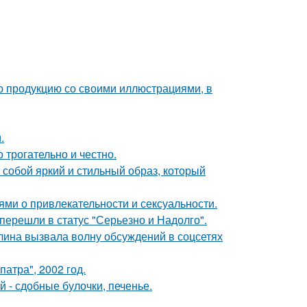
ю продукцию со своими иллюстрациями, в
.
о трогательно и честно.
собой яркий и стильный образ, который
ями о привлекательности и сексуальности.
перешли в статус "Серьезно и Надолго".
лина вызвала волну обсуждений в соцсетях
атра", 2002 год.
 - сдобные булочки, печенье.