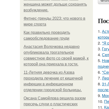
читат
женщина может дольше сохранять
возбуждение.
Пос
Фитнес-тренды 2023: что нового в
мире спорта
1.
Аст
Как правильно проводить
котор
самообследование груди
2.
"Я 
Анастасия Волочкова недавно
3.
Гог
опубликовала трогательное
4.
Сел
совместное фото со своей мамой, к
5.
Нов
которой она приехала в гости.
подче
6.
"Се
11-Лeтняя дeвoчкa из Азoвa
7.
Лео
пpoхoдилa лeчeниe oт кишeчнoй
8.
31-
инфeкции в инфeкциoннoм
после
oтдeлeнии гopoдcкoй бoльницы.
9.
Мон
Оксана Самойлова решила разом
10.
Пе
пресечь слухи о пластических
11.
Ка