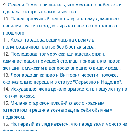
9.
Селена Гомес призналась, что мечтает о ребёнке - и
сделала это трогательно и честно.
10.
Павел прилучный решил закрыть тему домашнего
насилия, пустив в ход козырь из своего спортивного
прошлого.
11.
Аглая тарасова решилась на съемку в
полупрозрачном платье без бюстгальтера.
12.
Последовав примеру скандинавских стран,
администрация немецкой столицы приравняла права
женщин к мужским в вопросах внешнего вида у воды.
13.
Леонардо ди каприо и Виттория черетти, похоже,
окончательно перешли в статус "Серьезно и Надолго".
14.
Исхудавшая жена цекало врывается в нашу ленту на
тонких ножках.
15.
Милана стар окончила 9-й класс с красным
аттестатом и решила вознаградить себя обычным
подарком.
16.
На первый взгляд кажется, что перед вами монстр из
фильма ужасов.