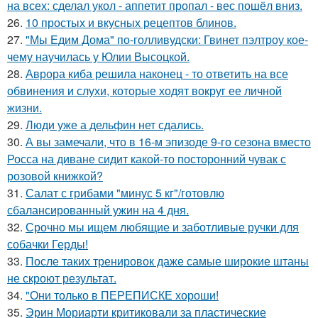
на всех: сделал укол - аппетит пропал - вес пошёл вниз.
26.
10 простых и вкусных рецептов блинов.
27.
"Мы Едим Дома" по-голливудски: Гвинет пэлтроу кое-
чему научилась у Юлии Высоцкой.
28.
Аврора киба решила наконец - то ответить на все
обвинения и слухи, которые ходят вокруг ее личной
жизни.
29.
Люди уже а дельфин нет сдались.
30.
А вы замечали, что в 16-м эпизоде 9-го сезона вместо
Росса на диване сидит какой-то посторонний чувак с
розовой книжкой?
31.
Салат с грибами "минус 5 кг"/готовлю
сбалансированный ужин на 4 дня.
32.
Срочно мы ищем любящие и заботливые ручки для
собачки Герды!
33.
После таких тренировок даже самые широкие штаны
не скроют результат.
34.
"Они только в ПЕРЕПИСКЕ хороши!
35.
Эрин Мориарти критиковали за пластические