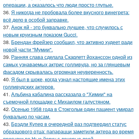
операции, а оказалось что люди просто глупые.
36.
Я никогда не пробовала более вкусного винегрета:
всё дело в особой заправке.
37.
Анок яй - это буквально лучшее, что случилось с
новым круизным показом Gucci.
38.
Брендан фрейзер сообщил, что активно худеет ради
новой части "Мумии".
39.
Ранняя слава сделала Скарлетт йоханссон одной из
самых узнаваемых актрис голливуда, но за глянцевым
фасадом скрывалась огромная неуверенность.
40.
Я был в шоке, когда узнал настоящие имена этих
голливудских актеров.
41.
Альбина кабалина рассказала о "Химии" на
съемочной площадке с Михаилом галустяном.
42.
Осенью 1958 года в Стокгольм один пациент умирал
буквально по часам.
43.
Брэдли Купер в очередной раз подтвердил статус
образцового отца: папарацци заметили актера во время
прогулки по Нью-йорку с дочерью леей.