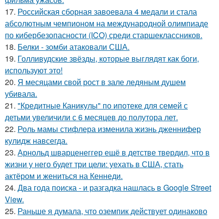
17.
Российская сборная завоевала 4 медали и стала
абсолютным чемпионом на международной олимпиаде
по кибербезопасности (ICO) среди старшеклассников.
18.
Белки - зомби атаковали США.
19.
Голливудские звёзды, которые выглядят как боги,
используют это!
20.
Я месяцами свой рост в зале ледяным душем
убивала.
21.
"Кредитные Каникулы" по ипотеке для семей с
детьми увеличили с 6 месяцев до полутора лет.
22.
Роль мамы стифлера изменила жизнь дженнифер
кулидж навсегда.
23.
Арнольд шварценеггер ещё в детстве твердил, что в
жизни у него будет три цели: уехать в США, стать
актёром и жениться на Кеннеди.
24.
Два года поиска - и разгадка нашлась в Google Street
View.
25.
Раньше я думала, что оземпик действует одинаково