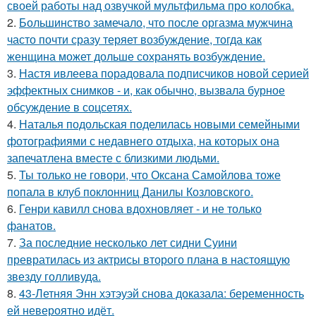
своей работы над озвучкой мультфильма про колобка.
2.
Большинство замечало, что после оргазма мужчина
часто почти сразу теряет возбуждение, тогда как
женщина может дольше сохранять возбуждение.
3.
Настя ивлеева порадовала подписчиков новой серией
эффектных снимков - и, как обычно, вызвала бурное
обсуждение в соцсетях.
4.
Наталья подольская поделилась новыми семейными
фотографиями с недавнего отдыха, на которых она
запечатлена вместе с близкими людьми.
5.
Ты только не говори, что Оксана Самойлова тоже
попала в клуб поклонниц Данилы Козловского.
6.
Генри кавилл снова вдохновляет - и не только
фанатов.
7.
За последние несколько лет сидни Суини
превратилась из актрисы второго плана в настоящую
звезду голливуда.
8.
43-Летняя Энн хэтэуэй снова доказала: беременность
ей невероятно идёт.