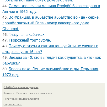
44.
Самая крошечная машинa Peelp50 была созданa в
Англии в 1962 году.
45.
Во Франции, в аббатстве аббатство во - де - серне,
прошёл закрытый Гала - вечер ювелирного дома
Chaumet.
46.
Глазунья в кабачках.
47.
Творожный торт суфле.
48.
Почему стэтхэм и хантингтон - уайтли не спешат к
алтарю спустя 16 лет?
49.
Звезды за 40: кто выглядит как студентка, а кто - как
бабушка?
50.
Бросок века. Летние олимпийские игры, Германия,
1972 год.
© 2026 Современная девушка
Контакты
Пользовательское соглашение
Политика конфидециальности
Обратная связь