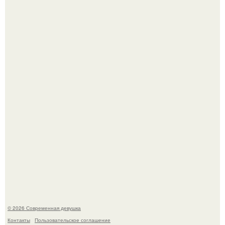
Анастасия Волочкова недавно опубликовала
трогательное совместное фото со своей мамой, к
которой она приехала в гости.
Гарик Харламов, известный комик и актер озвучивания,
недавно оказался в центре внимания из-за своей
работы над озвучкой мультфильма про колобка.
© 2026 Современная девушка
Контакты
Пользовательское соглашение