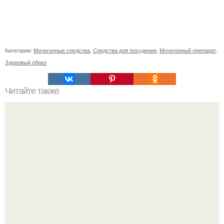
Категории:
Мочегонные средства
,
Средства для похудения
,
Мочегонный препарат
,
Здоровый образ
Читайте также
Какие виды зубных щёток лучше всего использовать
Мало кто знает, что Элизабет олсен получила роль алы