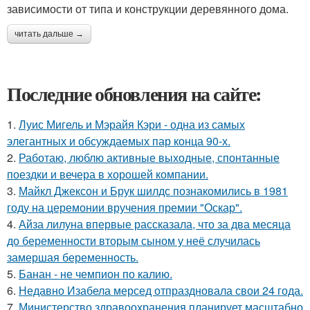
зависимости от типа и конструкции деревянного дома.
читать дальше →
Последние обновления на сайте:
1.
Луис Мигель и Мэрайя Кэри - одна из самых
элегантных и обсуждаемых пар конца 90-х.
2.
Работаю, люблю активные выходные, спонтанные
поездки и вечера в хорошей компании.
3.
Майкл Джексон и Брук шилдс познакомились в 1981
году на церемонии вручения премии "Оскар".
4.
Айза лилуна впервые рассказала, что за два месяца
до беременности вторым сыном у неё случилась
замершая беременность.
5.
Банан - не чемпион по калию.
6.
Недавно Изабела мерсед отпраздновала свои 24 года.
7.
Министерство здравоохранения планирует масштабно