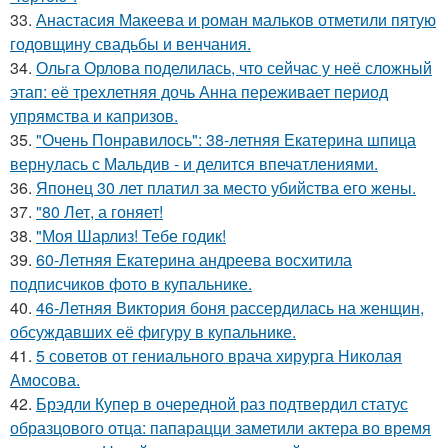
33.
Анастасия Макеева и роман мальков отметили пятую
годовщину свадьбы и венчания.
34.
Ольга Орлова поделилась, что сейчас у неё сложный
этап: её трехлетняя дочь Анна переживает период
упрямства и капризов.
35.
"Очень Понравилось": 38-летняя Екатерина шпица
вернулась с Мальдив - и делится впечатлениями.
36.
Японец 30 лет платил за место убийства его жены.
37.
"80 Лет, а гоняет!
38.
"Моя Шарлиз! Тебе годик!
39.
60-Летняя Екатерина андреева восхитила
подписчиков фото в купальнике.
40.
46-Летняя Виктория боня рассердилась на женщин,
обсуждавших её фигуру в купальнике.
41.
5 советов от гениального врача хирурга Николая
Амосова.
42.
Брэдли Купер в очередной раз подтвердил статус
образцового отца: папарацци заметили актера во время