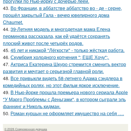
прогулки по Нью-йорку с дочерью леей.
43.
Во Франции, в аббатстве аббатство во - де - серне,
прошёл закрытый Гала - вечер ювелирного дома
Chaumet.
44.
39-Летняя модель и многодетная мама Елена
перминова рассказала, как ей удаётся сохранять
плоский живот после четырёх родов.
45.
45 лет и никакой "Лёгкости" - только жёсткая работа.
46.
Скумбрия холодного копчения "; ЕЩЕ Хочу";.
47.
Актриса Екатерина Шкуро стремится сменить вектор
развития и мечтает о серьезной главной роли.
48.
Все привыкли видеть 58-летнего Адама сэндлера в
комедийных ролях, но этот фильм яркое исключение.
49.
В Нью-йорке прошла премьера нового сериала Apple
"У Марго Проблемы с Деньгами", в котором сыграли эль
фаннинг и Николь кидман.
50.
Роман курцын не оформляет имущество на себя ….
© 2026 Современная девушка