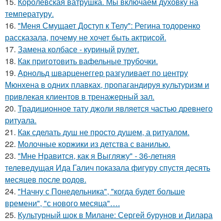
15.
Королевская ватрушка. Мы включаем духовку на
температуру.
16.
"Меня Смущает Доступ к Телу": Регина тодоренко
рассказала, почему не хочет быть актрисой.
17.
Замена колбасе - куриный рулет.
18.
Как приготовить вафельные трубочки.
19.
Арнольд шварценеггер разгуливает по центру
Мюнхена в одних плавках, пропагандируя культуризм и
привлекая клиентов в тренажерный зал.
20.
Традиционное тату джоли является частью древнего
ритуала.
21.
Как сделать душ не просто душем, а ритуалом.
22.
Молочные коржики из детства с ванилью.
23.
"Мне Нравится, как я Выгляжу" - 36-летняя
телеведущая Ида Галич показала фигуру спустя десять
месяцев после родов.
24.
"Начну с Понедельника", "когда будет больше
времени", "с нового месяца"….
25.
Культурный шок в Милане: Сергей бурунов и Дилара