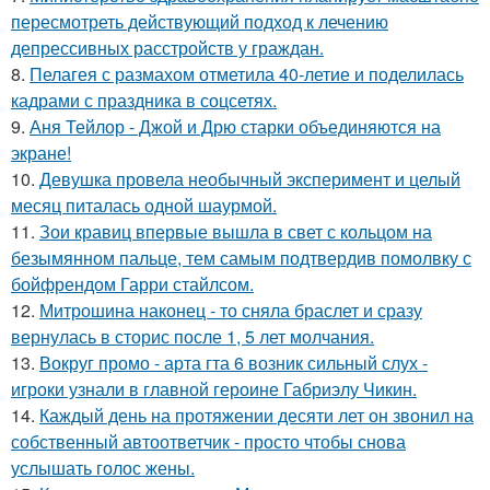
пересмотреть действующий подход к лечению
депрессивных расстройств у граждан.
8.
Пелагея с размахом отметила 40-летие и поделилась
кадрами с праздника в соцсетях.
9.
Аня Тейлор - Джой и Дрю старки объединяются на
экране!
10.
Девушка провела необычный эксперимент и целый
месяц питалась одной шаурмой.
11.
Зои кравиц впервые вышла в свет с кольцом на
безымянном пальце, тем самым подтвердив помолвку с
бойфрендом Гарри стайлсом.
12.
Митрошина наконец - то сняла браслет и сразу
вернулась в сторис после 1, 5 лет молчания.
13.
Вокруг промо - арта гта 6 возник сильный слух -
игроки узнали в главной героине Габриэлу Чикин.
14.
Каждый день на протяжении десяти лет он звонил на
собственный автоответчик - просто чтобы снова
услышать голос жены.