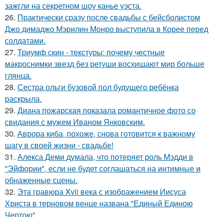
зажгли на секретном шоу канье уэста.
26.
Практически сразу после свадьбы с бейсболистом
Джо димаджо Мэрилин Монро выступила в Корее перед
солдатами.
27.
Триумф скин - текстуры: почему честные
макроснимки звезд без ретуши восхищают мир больше
глянца.
28.
Сестра ольги бузовой пол будущего ребёнка
раскрыла.
29.
Диана пожарская показала романтичное фото со
свидания с мужем Иваном Янковским.
30.
Аврора киба, похоже, снова готовится к важному
шагу в своей жизни - свадьбе!
31.
Алекса Деми думала, что потеряет роль Мэдди в
"Эйфории", если не будет соглашаться на интимные и
обнаженные сцены.
32.
Эта гравюра Xvii века с изображением Иисуса
Христа в терновом венце названа "Единый Единою
Чертою".